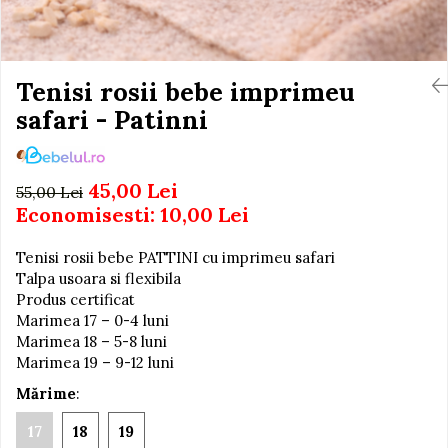
Igiena si Ingrijire Postnatala
Jucarii de baie
Ingrijire cosmetica mamici
Seturi de frumusete
Perioada Alaptarii
Perioada Sarcinii
Tenisi rosii bebe imprimeu
Caluti balansoar
Pompe de san
safari - Patinni
Interactive, educative si
Sisteme De Purtare
muzicale
Figurine
45,00 Lei
55,00 Lei
Ateliere si unelte
Economisesti:
10,00
Lei
Blocuri de constructie
Tenisi rosii bebe PATTINI cu imprimeu safari
Covorase de dans
Talpa usoara si flexibila
Creative
Produs certificat
Marimea 17 – 0-4 luni
De plus
Marimea 18 – 5-8 luni
Electrocasnice si bucatarii
Marimea 19 – 9-12 luni
Fotolii gonflabile
Mărime
:
Jocuri de indemanare
17
18
19
Jocuri sportive