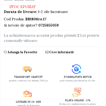
STOC EPUIZAT
Jucarii educative din lemn
Durata de livrare:
1-2 zile lucratoare
Motociclete
Cod Produs:
BB1806ro.17
Muzica si instrumente
Ai nevoie de ajutor?
0725655059
Pistoale
La achizitionarea acestui produs primiti
2
Lei pentru
Plastilina
comenzile viitoare
Proiectoare
Saltelute si centre de activitati
Adauga la Favorite
Cere informatii
Set Avioane si submarine
Seturi de doctor
Seturi de rufe
TRANSPORT GRATUIT
POSIBILITATE RETUR
Trenulete
pentru comenzi de minim 250 Lei
poti returna produsul in 14 zile
Trenuri cu sine
Vehicule de constructii
PLATA ONLINE -5%
LIVRARE IN 24-48H
Reducere suplimentara la plata
oriunde in Romania