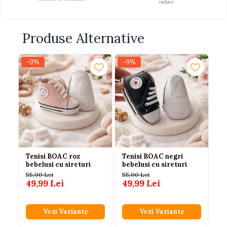
online
Produse Alternative
-9%
-9%
Tenisi BOAC roz
Tenisi BOAC negri
Te
bebelusi cu sireturi
bebelusi cu sireturi
bl
be
55,00 Lei
55,00 Lei
49,99 Lei
49,99 Lei
3
Vezi Variante
Vezi Variante