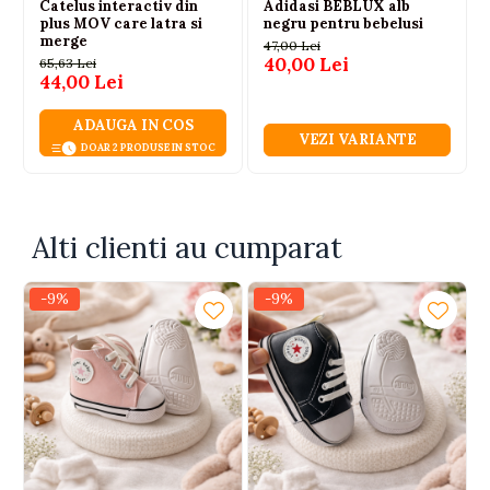
Catelus interactiv din
Adidasi BEBLUX alb
plus MOV care latra si
negru pentru bebelusi
merge
47,00 Lei
40,00 Lei
65,63 Lei
44,00 Lei
ADAUGA IN COS
VEZI VARIANTE
DOAR 2 PRODUSE IN STOC
Alti clienti au cumparat
-9%
-9%