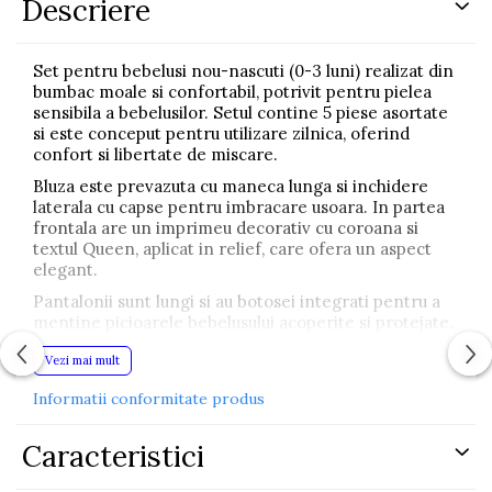
Descriere
Set pentru bebelusi nou-nascuti (0-3 luni) realizat din
bumbac moale si confortabil, potrivit pentru pielea
sensibila a bebelusilor. Setul contine 5 piese asortate
si este conceput pentru utilizare zilnica, oferind
confort si libertate de miscare.
Bluza este prevazuta cu maneca lunga si inchidere
laterala cu capse pentru imbracare usoara. In partea
frontala are un imprimeu decorativ cu coroana si
textul Queen, aplicat in relief, care ofera un aspect
elegant.
Pantalonii sunt lungi si au botosei integrati pentru a
mentine picioarele bebelusului acoperite si protejate.
Talia este elastica pentru o fixare confortabila, iar
Vezi mai mult
croiala permite miscarea naturala a copilului.
Setul include si o baveta tip esarfa care completeaza
Informatii conformitate produs
tinuta si ajuta la protejarea hainelor in timpul mesei.
Caracteristici
Caciula este realizata din acelasi material moale si
elastic si ajuta la mentinerea temperaturii capului
bebelusului.