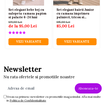
Set elegant bebe bej cu
Set elegant baieti Junior
salopeta camasa papion
cu camasa imprimeu
si palarie 6-24 luni
palmieri, tricou si
bermude
129,00 Lei
135,00 Lei
de la 95,00 Lei
85,00 Lei
VEZI VARIANTE
VEZI VARIANTE
Newsletter
Nu rata ofertele si promotiile noastre
Vreau sa primesc newsletter cu promotiile magazinului. Afla mai multe
in
Politica de Confidentialitate