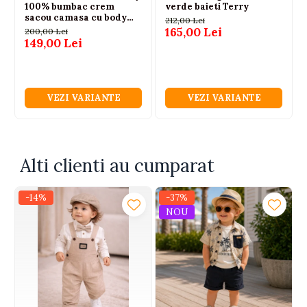
100% bumbac crem
verde baieti Terry
sacou camasa cu body
212,00 Lei
papion si pantaloni 6-24
165,00 Lei
200,00 Lei
luni
149,00 Lei
VEZI VARIANTE
VEZI VARIANTE
Alti clienti au cumparat
-14%
-37%
NOU