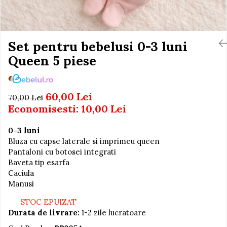
Igiena si Ingrijire Postnatala
Jucarii de baie
Ingrijire cosmetica mamici
Seturi de frumusete
Perioada Alaptarii
Perioada Sarcinii
Set pentru bebelusi 0-3 luni
Caluti balansoar
Pompe de san
Queen 5 piese
Interactive, educative si
Sisteme De Purtare
muzicale
Figurine
60,00 Lei
70,00 Lei
Ateliere si unelte
Economisesti:
10,00
Lei
Blocuri de constructie
0-3 luni
Covorase de dans
Bluza cu capse laterale si imprimeu queen
Creative
Pantaloni cu botosei integrati
Baveta tip esarfa
De plus
Caciula
Electrocasnice si bucatarii
Manusi
Fotolii gonflabile
STOC EPUIZAT
Jocuri de indemanare
Durata de livrare:
1-2 zile lucratoare
Jocuri sportive