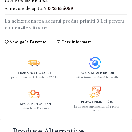
Cod Produs:
BB2054
Ai nevoie de ajutor?
0725655059
Jucarii educative din lemn
Motociclete
La achizitionarea acestui produs primiti
3
Lei pentru
Muzica si instrumente
comenzile viitoare
Pistoale
Adauga la Favorite
Cere informatii
Plastilina
Proiectoare
Saltelute si centre de activitati
Set Avioane si submarine
TRANSPORT GRATUIT
POSIBILITATE RETUR
pentru comenzi de minim 250 Lei
poti returna produsul in 14 zile
Seturi de doctor
Seturi de rufe
Trenulete
PLATA ONLINE -5%
LIVRARE IN 24-48H
Reducere suplimentara la plata
oriunde in Romania
Trenuri cu sine
online
Vehicule de constructii
Produse Alternative