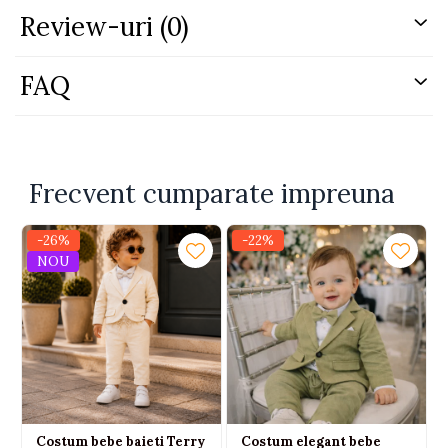
Review-uri
(0)
Manusile sunt incluse pentru a preveni zgarierea
accidentala si pentru a proteja mainile bebelusului.
Continut set:
FAQ
Bluza cu capse laterale si imprimeu queen
Pantaloni cu botosei integrati
Baveta tip esarfa
Caciula
Manusi
Frecvent cumparate impreuna
-26%
-22%
NOU
Costum bebe baieti Terry
Costum elegant bebe