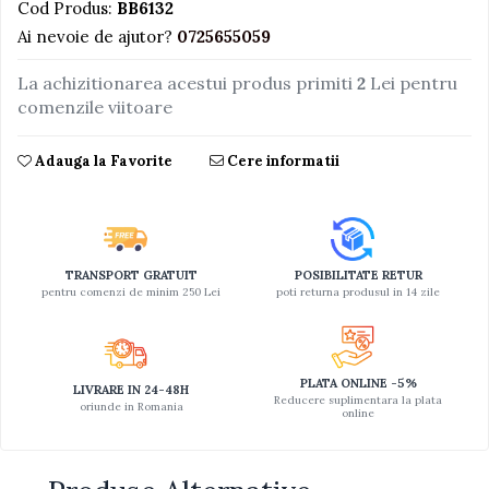
Cod Produs:
BB6132
Jucarii educative din lemn
Ai nevoie de ajutor?
0725655059
Motociclete
La achizitionarea acestui produs primiti
2
Lei pentru
Muzica si instrumente
comenzile viitoare
Pistoale
Adauga la Favorite
Cere informatii
Plastilina
Proiectoare
Saltelute si centre de activitati
Set Avioane si submarine
TRANSPORT GRATUIT
POSIBILITATE RETUR
pentru comenzi de minim 250 Lei
poti returna produsul in 14 zile
Seturi de doctor
Seturi de rufe
Trenulete
PLATA ONLINE -5%
LIVRARE IN 24-48H
Reducere suplimentara la plata
Trenuri cu sine
oriunde in Romania
online
Vehicule de constructii