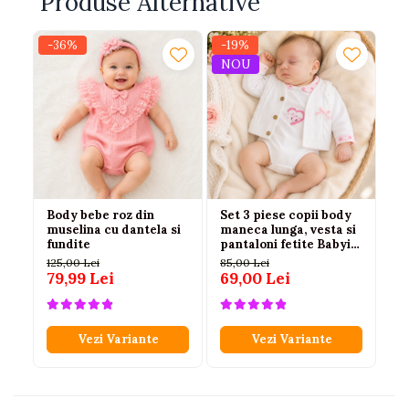
Produse Alternative
-36%
-19%
-
NOU
Body bebe roz din
Set 3 piese copii body
Se
muselina cu dantela si
maneca lunga, vesta si
fe
fundite
pantaloni fetite Babyim
fl
100% bumbac roz
lu
125,00 Lei
85,00 Lei
99
79,99 Lei
69,00 Lei
79
Vezi Variante
Vezi Variante