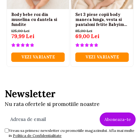
Body bebe roz din
Set 3 piese copii body
muselina cu dantela si
maneca lunga, vesta si
fundite
pantaloni fetite Babyim
100% bumbac roz
125,00 Lei
85,00 Lei
79,99 Lei
69,00 Lei
VEZI VARIANTE
VEZI VARIANTE
Newsletter
Nu rata ofertele si promotiile noastre
Vreau sa primesc newsletter cu promotiile magazinului. Afla mai multe
in
Politica de Confidentialitate