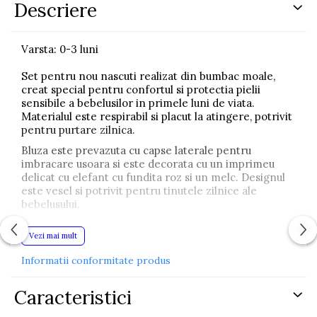
Descriere
Varsta: 0-3 luni
Set pentru nou nascuti realizat din bumbac moale,
creat special pentru confortul si protectia pielii
sensibile a bebelusilor in primele luni de viata.
Materialul este respirabil si placut la atingere, potrivit
pentru purtare zilnica.
Bluza este prevazuta cu capse laterale pentru
imbracare usoara si este decorata cu un imprimeu
delicat cu elefant cu fundita roz si un melc. Designul
este vesel si potrivit pentru tinutele zilnice ale
bebelusului.
Pantalonii sunt realizati din material cu imprimeu
Vezi mai mult
floral si includ botosi integrati pentru a mentine
piciorusele bebelusului calde si protejate. Setul este
Informatii conformitate produs
completat de o caciula alba cu floricele si o fundita
decorativa, o bavetica alba cu floricele si o pereche de
manusi roz.
Caracteristici
Setul este realizat din bumbac, material delicat care