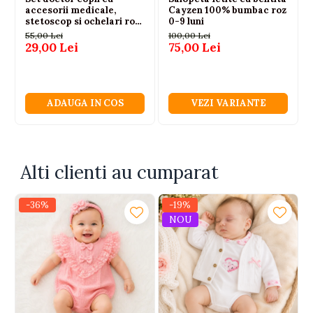
accesorii medicale,
Cayzen 100% bumbac roz
stetoscop si ochelari roz
0-9 luni
3+ ani
55,00 Lei
100,00 Lei
29,00 Lei
75,00 Lei
ADAUGA IN COS
VEZI VARIANTE
Alti clienti au cumparat
-36%
-19%
NOU