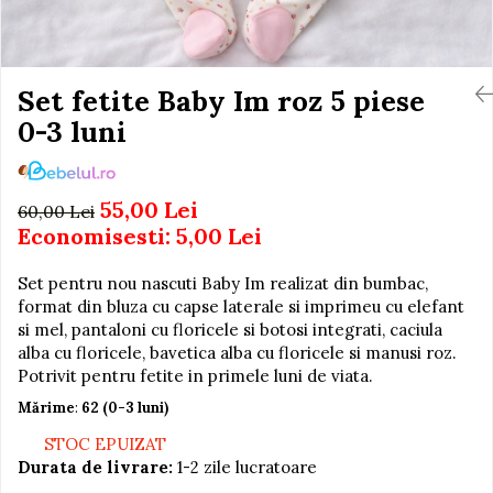
Igiena si Ingrijire Postnatala
Jucarii de baie
Ingrijire cosmetica mamici
Seturi de frumusete
Perioada Alaptarii
Perioada Sarcinii
Set fetite Baby Im roz 5 piese
Caluti balansoar
Pompe de san
0-3 luni
Interactive, educative si
Sisteme De Purtare
muzicale
Figurine
55,00 Lei
60,00 Lei
Ateliere si unelte
Economisesti:
5,00
Lei
Blocuri de constructie
Set pentru nou nascuti Baby Im realizat din bumbac,
Covorase de dans
format din bluza cu capse laterale si imprimeu cu elefant
Creative
si mel, pantaloni cu floricele si botosi integrati, caciula
alba cu floricele, bavetica alba cu floricele si manusi roz.
De plus
Potrivit pentru fetite in primele luni de viata.
Electrocasnice si bucatarii
Mărime
:
62 (0-3 luni)
Fotolii gonflabile
STOC EPUIZAT
Jocuri de indemanare
Durata de livrare:
1-2 zile lucratoare
Jocuri sportive