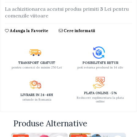
La achizitionarea acestui produs primiti
3
Lei pentru
Jucarii educative din lemn
comenzile viitoare
Motociclete
Muzica si instrumente
Adauga la Favorite
Cere informatii
Pistoale
Plastilina
Proiectoare
TRANSPORT GRATUIT
POSIBILITATE RETUR
Saltelute si centre de activitati
pentru comenzi de minim 250 Lei
poti returna produsul in 14 zile
Set Avioane si submarine
Seturi de doctor
PLATA ONLINE -5%
Seturi de rufe
LIVRARE IN 24-48H
Reducere suplimentara la plata
oriunde in Romania
online
Trenulete
Trenuri cu sine
Produse Alternative
Vehicule de constructii