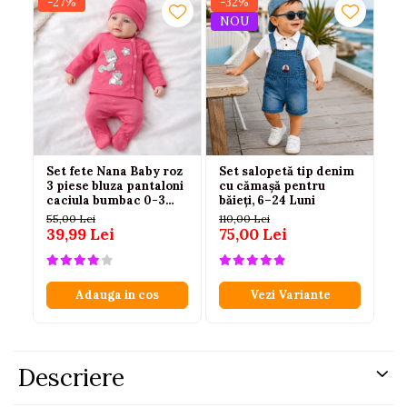
-27%
-32%
-3
NOU
N
Set fete Nana Baby roz
Set salopetă tip denim
Se
3 piese bluza pantaloni
cu cămașă pentru
ca
caciula bumbac 0-3
băieți, 6–24 Luni
pa
luni
24
55,00 Lei
110,00 Lei
13
39,99 Lei
75,00 Lei
85
Adauga in cos
Vezi Variante
Descriere