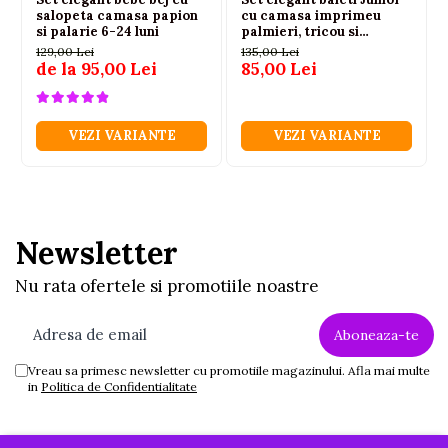
salopeta camasa papion
cu camasa imprimeu
si palarie 6-24 luni
palmieri, tricou si
bermude
129,00 Lei
135,00 Lei
de la 95,00 Lei
85,00 Lei
VEZI VARIANTE
VEZI VARIANTE
Newsletter
Nu rata ofertele si promotiile noastre
Vreau sa primesc newsletter cu promotiile magazinului. Afla mai multe
in
Politica de Confidentialitate