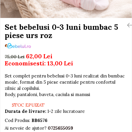
Igiena si Ingrijire Postnatala
Jucarii de baie
Ingrijire cosmetica mamici
Seturi de frumusete
Perioada Alaptarii
Perioada Sarcinii
Set bebelusi 0-3 luni bumbac 5
Caluti balansoar
Pompe de san
piese urs roz
Interactive, educative si
Sisteme De Purtare
muzicale
Figurine
62,00 Lei
75,00 Lei
Ateliere si unelte
Economisesti:
13,00
Lei
Blocuri de constructie
Set complet pentru bebelusi 0-3 luni realizat din bumbac
Covorase de dans
moale, format din 5 piese esentiale pentru confortul
Creative
zilnic al copilului.
Body, pantaloni, baveta, caciula si manusi
De plus
Electrocasnice si bucatarii
STOC EPUIZAT
Durata de livrare:
1-2 zile lucratoare
Fotolii gonflabile
Cod Produs:
BB6576
Jocuri de indemanare
Ai nevoie de ajutor?
0725655059
Jocuri sportive