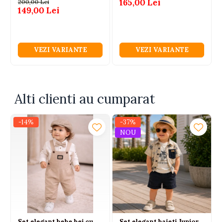
165,00 Lei
200,00 Lei
luni
149,00 Lei
VEZI VARIANTE
VEZI VARIANTE
Alti clienti au cumparat
-14%
-37%
NOU
Set elegant bebe bej cu
Set elegant baieti Junior