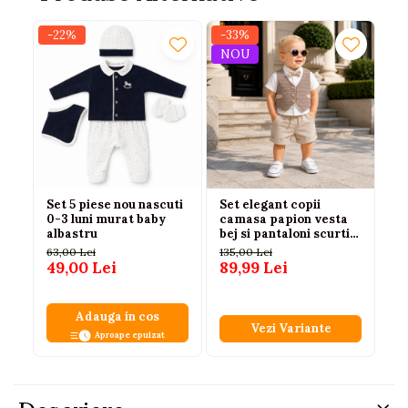
-22%
-33%
-3
NOU
N
Set 5 piese nou nascuti
Set elegant copii
Se
0-3 luni murat baby
camasa papion vesta
cu
albastru
bej si pantaloni scurti
bă
74|80|86|92
63,00 Lei
135,00 Lei
110
49,00 Lei
89,99 Lei
75
Adauga in cos
Vezi Variante
Aproape epuizat