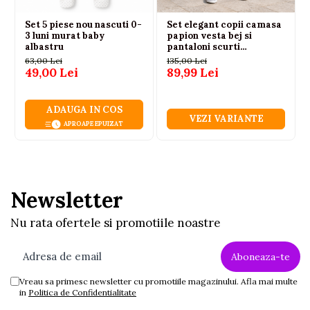
Set 5 piese nou nascuti 0-
Set elegant copii camasa
3 luni murat baby
papion vesta bej si
albastru
pantaloni scurti
74|80|86|92
63,00 Lei
135,00 Lei
49,00 Lei
89,99 Lei
ADAUGA IN COS
VEZI VARIANTE
APROAPE EPUIZAT
Newsletter
Nu rata ofertele si promotiile noastre
Vreau sa primesc newsletter cu promotiile magazinului. Afla mai multe
in
Politica de Confidentialitate