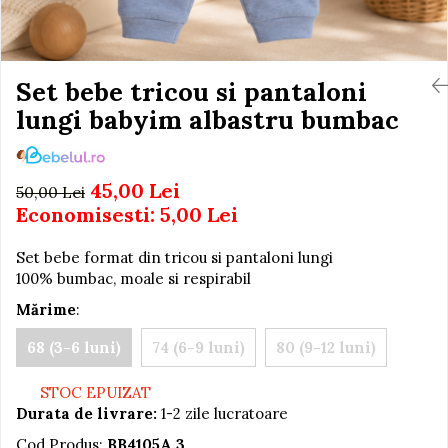
Igiena si Ingrijire Postnatala
Jucarii de baie
Ingrijire cosmetica mamici
Seturi de frumusete
Perioada Alaptarii
Perioada Sarcinii
Set bebe tricou si pantaloni
Caluti balansoar
Pompe de san
lungi babyim albastru bumbac
Interactive, educative si
Sisteme De Purtare
muzicale
Figurine
45,00 Lei
50,00 Lei
Ateliere si unelte
Economisesti:
5,00
Lei
Blocuri de constructie
Set bebe format din tricou si pantaloni lungi
Covorase de dans
100% bumbac, moale si respirabil
Creative
Mărime
:
De plus
68 (3-6 luni)
74 (6-9 luni)
80 (9-12 luni)
Electrocasnice si bucatarii
Fotolii gonflabile
STOC EPUIZAT
Durata de livrare:
1-2 zile lucratoare
Jocuri de indemanare
Cod Produs:
BB4105A.3
Jocuri sportive