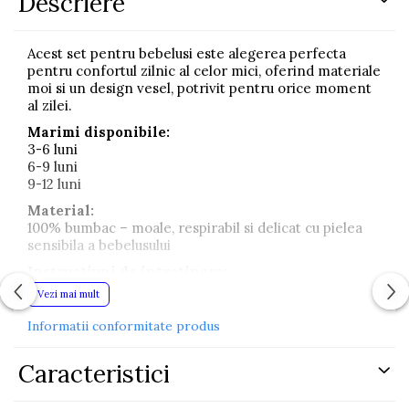
Descriere
Acest set pentru bebelusi este alegerea perfecta
pentru confortul zilnic al celor mici, oferind materiale
moi si un design vesel, potrivit pentru orice moment
al zilei.
Marimi disponibile:
3-6 luni
6-9 luni
9-12 luni
Material:
100% bumbac – moale, respirabil si delicat cu pielea
sensibila a bebelusului
Instructiuni de intretinere:
Se spala la 30 grade pentru a mentine calitatea
Vezi mai mult
materialului
Informatii conformitate produs
Setul este format din tricou cu maneca scurta si
pantaloni lungi confortabili, intr-o combinatie placuta
Caracteristici
de alb si albastru. Imprimeul simpatic ofera un aspect
jucaus si modern, potrivit pentru tinutele de zi cu zi.