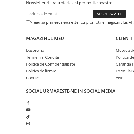
Camioane electrice
Newsletter
Nu rata ofertele si promotiile noastre
Imbracaminte
Vreau sa primesc newsletter cu promotiile magazinului. Af
Seturi copii si bebelusi
Salopete bebe
MAGAZINUL MEU
CLIENTI
Costumase
Despre noi
Metode de
Rochite
Termeni si Conditii
Politica d
Accesorii copii
Politica de Confidentialitate
Garantia 
Body-uri bebe
Politica de livrare
Formular 
Contact
ANPC
Treninguri copii
Baia bebelusului
SOCIAL
URMARESTE-NE IN SOCIAL MEDIA
Incaltaminte
Adidasi
Pantofiori
Tenisi