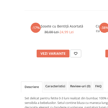
Interactive, educative si muzicale
Figurine
Ateliere si unelte
Set Șosete cu Bentiță Asortată
Comple
Blocuri de constructie
-17%
-38
cu tric
30,00 Lei
24,99 Lei
Covorase de dans
Creative
De plus
VEZI VARIANTE
Electrocasnice si bucatarii
Fotolii gonflabile
Jocuri de indemanare
Jocuri sportive
Caracteristici
Review-uri
(0)
FAQ
Jucarii educative din lemn
Descriere
Motociclete
Set delicat pentru fetite 0-3 luni realizat din bumbac 100%
Muzica si instrumente
sensibila a bebelusilor. Setul contine bluza cu maneca lunga
decorativ elegant cu broderie si volanase, pantaloni lungi 