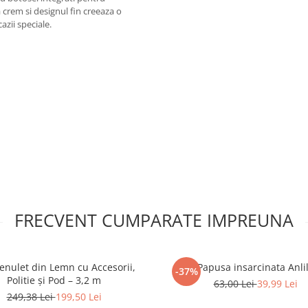
 crem si designul fin creeaza o
azii speciale.
FRECVENT CUMPARATE IMPREUNA
renulet din Lemn cu Accesorii,
Papusa insarcinata Anli
-37%
Politie și Pod – 3,2 m
63,00 Lei
39,99 Lei
249,38 Lei
199,50 Lei