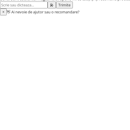
🎤
Trimite
Baia bebelusului
×
👋 Ai nevoie de ajutor sau o recomandare?
Termometre pentru baie
Prosoape
Cadite
Halate de baie
Cutii pentru suzete si depozitare
Aspiratoare nazale si filtre
Perii pentru biberoane si tetine
Periute de dinti
Olite si reductoare WC
Scutece si accesorii
Pentru Mamici
Igiena si Ingrijire Postnatala
Ingrijire cosmetica mamici
Perioada Alaptarii