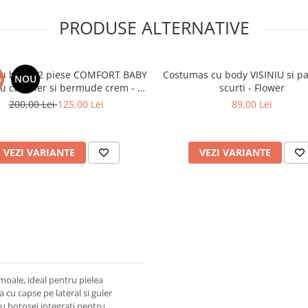
PRODUSE ALTERNATIVE
u baieti 2 piese COMFORT BABY
Costumas cu body VISINIU si pa
%
NOU
ou cu guler si bermude crem - 3-
scurti - Flower
4-5-6 ani
200,00 Lei
125,00 Lei
89,00 Lei
VEZI VARIANTE
VEZI VARIANTE
 moale, ideal pentru pielea
 cu capse pe lateral si guler
cu botosei integrati pentru