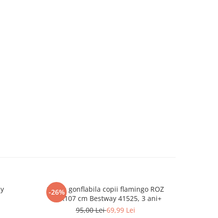
ly
Saltea gonflabila copii flamingo ROZ
Papusa cu r
-26%
-32%
138x107 cm Bestway 41525, 3 ani+
piep
95,00 Lei
69,99 Lei