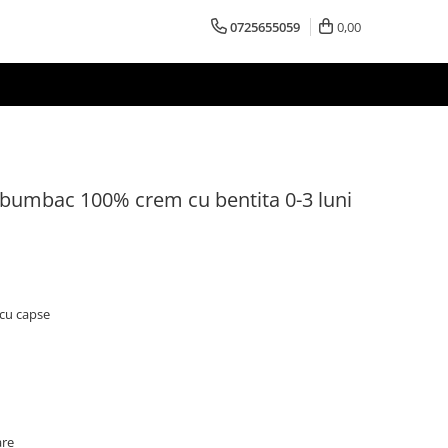
0725655059
0,00
e bumbac 100% crem cu bentita 0-3 luni
 cu capse
are