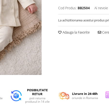
Cod Produs:
BB2504
Ai nevoie
La achizitionarea acestui produs pr
Adauga la Favorite
Cere 
POSIBILITATE
Livrare in 24-48h
RETUR
oriunde in Romania
de
poti returna
produsul in 14 zile