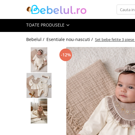
Toate Produsele
TOATE PRODUSELE
Jucarii cu telecomanda (RC)
Bebelul /
Esentiale nou-nascuti /
Set bebe fetite 3 pies
Masinute R/C
-12%
Tancuri R/C
Atv-uri R/C
Avioane si elicoptere R/C
Camioane R/C
Motociclete R/C
Roboti R/C
Utilaje constructii R/C
Jucarii
Jucarii bebelusi