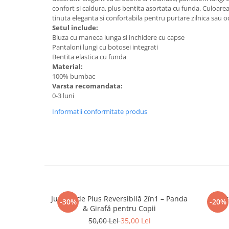
Pistoale
confort si caldura, plus bentita asortata cu funda. Culoarea
Plastilina
tinuta eleganta si confortabila pentru purtare zilnica sau oc
Setul include:
Proiectoare
Bluza cu maneca lunga si inchidere cu capse
Pantaloni lungi cu botosei integrati
Saltelute si centre de activitati
Bentita elastica cu funda
Set Avioane si submarine
Material:
100% bumbac
Seturi de doctor
Varsta recomandata:
0-3 luni
Seturi de rufe
Informatii conformitate produs
Trenulete
Trenuri cu sine
Vehicule de constructii
Jucarii exterior
Ride-on
Jucărie de Plus Reversibilă 2în1 – Panda
Set T
Biciclete
-30%
-20%
& Girafă pentru Copii
Triciclete
50,00 Lei
35,00 Lei