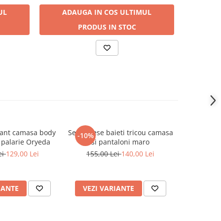
UL
ADAUGA IN COS
ULTIMUL
ADA
PRODUS IN STOC
gant camasa body
Set 3 piese baieti tricou camasa
Set elegan
-10%
-27%
 palarie Oryeda
si pantaloni maro
si pantalon
ei
129,00 Lei
155,00 Lei
140,00 Lei
185,0
IANTE
VEZI VARIANTE
VEZI 