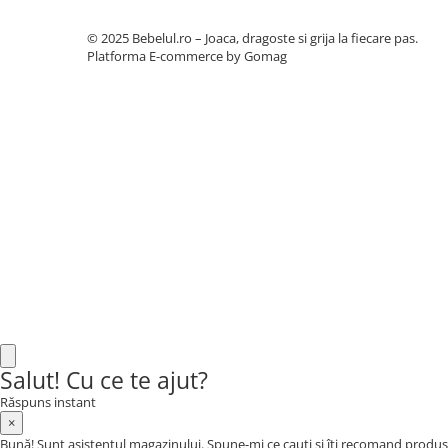
Botosi
© 2025 Bebelul.ro – Joaca, dragoste si grija la fiecare pas.
Sandale
Platforma E-commerce by Gomag
Cizme
Bebe la masa
Scaune de masa
Accesorii pentru hranire
Seturi de hranire
Cani, pahare si accesorii
Biberoane
Suzete si accesorii
Incalzitoare pentru biberoane si
alimente
Salut! Cu ce te ajut?
Bavete
Răspuns instant
×
Igiena si ingrijire
Bună! Sunt asistentul magazinului. Spune-mi ce cauți și îți recomand produs