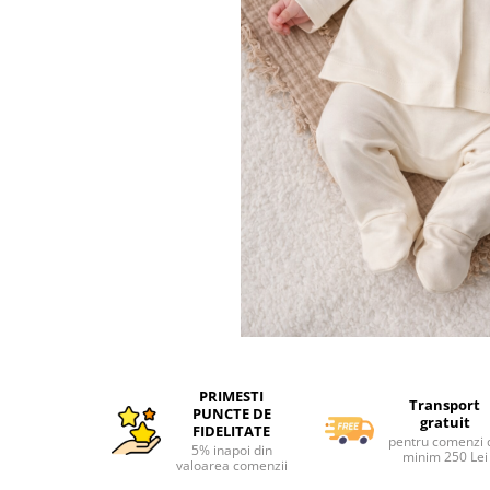
Interactive, educative si muzicale
Saltelute si centre de activitati
Jucarii de baie
De plus
Zornaitoare
Pentru dentitie
Masinute
Papusi
Supermarket
Puzzle
Seturi camion
Distribuie
Table desen copii
pe
PRIMESTI
Facebook
Transport
Jucarii de baie
PUNCTE DE
gratuit
FIDELITATE
Seturi de frumusete
pentru comenzi 
5% inapoi din
minim 250 Lei
valoarea comenzii
Caluti balansoar