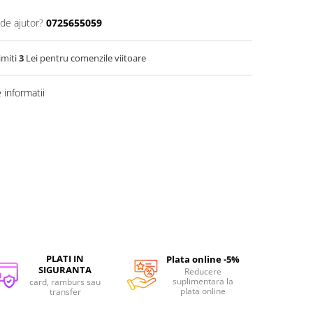
 de ajutor?
0725655059
imiti
3
Lei pentru comenzile viitoare
informatii
PLATI IN
Plata online -5%
SIGURANTA
Reducere
suplimentara la
card, ramburs sau
plata online
transfer