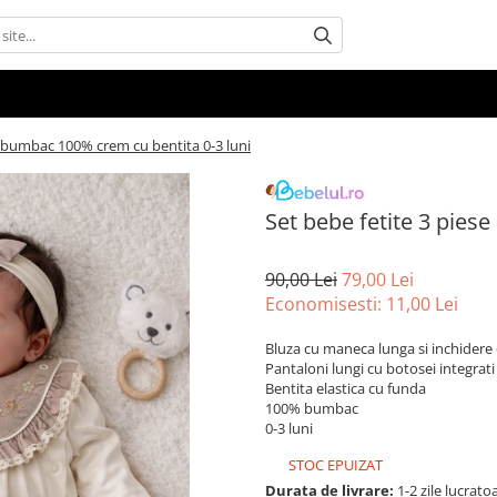
e bumbac 100% crem cu bentita 0-3 luni
Set bebe fetite 3 pies
90,00 Lei
79,00 Lei
Economisesti:
11,00
Lei
Bluza cu maneca lunga si inchidere
Pantaloni lungi cu botosei integrati
Bentita elastica cu funda
100% bumbac
0-3 luni
STOC EPUIZAT
Durata de livrare:
1-2 zile lucrato