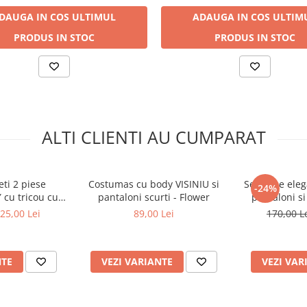
DAUGA IN COS
ULTIMUL
ADAUGA IN COS
ULTIM
PRODUS IN STOC
PRODUS IN STOC
ALTI CLIENTI AU CUMPARAT
ti 2 piese
Costumas cu body VISINIU si
Set bebe ele
-24%
cu tricou cu
pantaloni scurti - Flower
pantaloni si
 crem - 3-4-5-6
25,00 Lei
89,00 Lei
170,00 L
i
NTE
VEZI VARIANTE
VEZI VAR