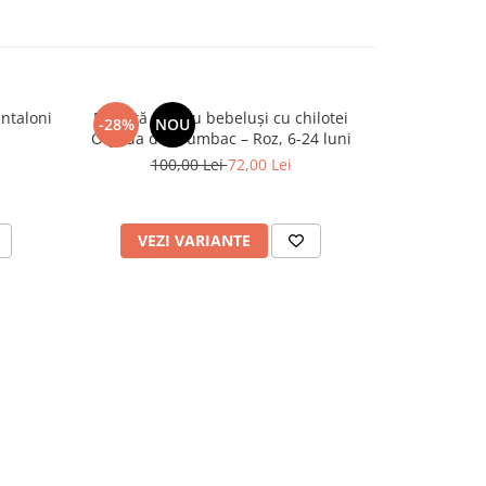
ntaloni
Rochiță pentru bebeluși cu chilotei
Set elegan
-28%
NOU
-27%
N
Oryeda din bumbac – Roz, 6-24 luni
pantaloni sc
100,00 Lei
72,00 Lei
185,
VEZI VARIANTE
VEZI