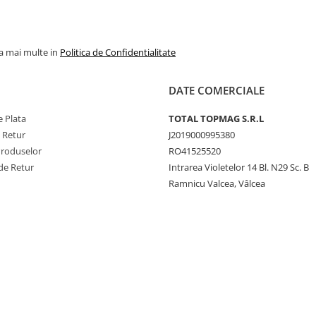
la mai multe in
Politica de Confidentialitate
DATE COMERCIALE
 Plata
TOTAL TOPMAG S.R.L
e Retur
J2019000995380
Produselor
RO41525520
de Retur
Intrarea Violetelor 14 Bl. N29 Sc. B
Ramnicu Valcea, Vâlcea