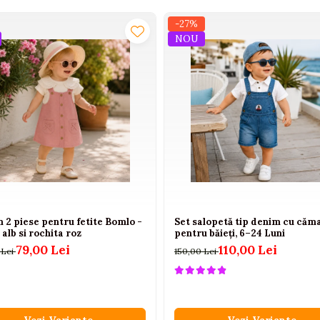
-27%
NOU
n 2 piese pentru fetite Bomlo -
Set salopetă tip denim cu căm
 alb si rochita roz
pentru băieți, 6–24 Luni
79,00 Lei
110,00 Lei
 Lei
150,00 Lei