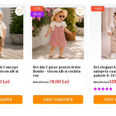
-21%
-14%
NOU
eti Concept
Set din 2 piese pentru fetite
Set elegant b
ricou alb si
Bomlo - tricou alb si rochita
salopeta cam
roz
palarie 6-24 
0 Lei
79,00 Lei
129
100,00 Lei
150,00 Lei
RIANTE
VEZI VARIANTE
VEZI 