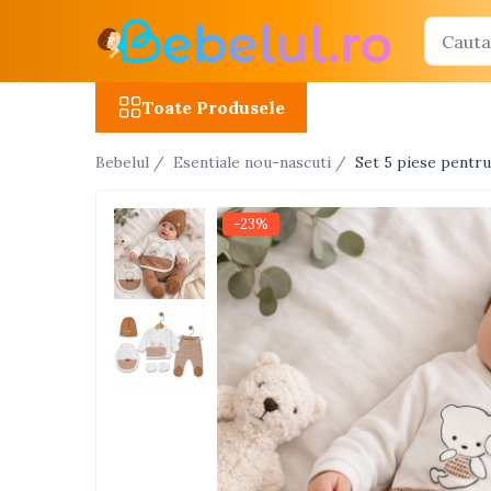
Toate Produsele
Toate Produsele
Jucarii cu telecomanda (RC)
Bebelul /
Esentiale nou-nascuti /
Set 5 piese pentr
Masinute R/C
Tancuri R/C
-23%
Atv-uri R/C
Avioane si elicoptere R/C
Camioane R/C
Motociclete R/C
Roboti R/C
Utilaje constructii R/C
Jucarii