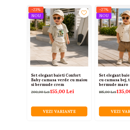
Tenisi
-23%
-27%
Botosi
NOU
NOU
Sandale
Cizme
Bebe la masa
Scaune de masa
Accesorii pentru hranire
Seturi de hranire
Set elegant baieti Confort
Set elegant bai
Cani, pahare si accesorii
Baby camasa verde cu maiou
cu camasa bej, t
si bermude crem
bermude maro
Biberoane
155,00 Lei
135,0
200,00 Lei
185,00 Lei
Suzete si accesorii
Incalzitoare pentru biberoane si
alimente
VEZI VARIANTE
VEZI VA
Bavete