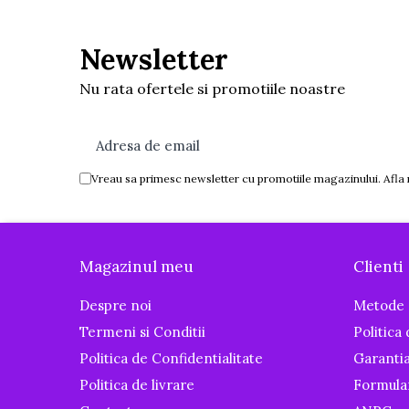
Igiena si ingrijire
Baia bebelusului
Newsletter
Termometre pentru baie
Nu rata ofertele si promotiile noastre
Prosoape
Cadite
Halate de baie
Cutii pentru suzete si depozitare
Vreau sa primesc newsletter cu promotiile magazinului. Afla
Aspiratoare nazale si filtre
Perii pentru biberoane si tetine
Periute de dinti
Magazinul meu
Clienti
Olite si reductoare WC
Scutece si accesorii
Despre noi
Metode 
Pentru Mamici
Termeni si Conditii
Politica
Politica de Confidentialitate
Garanti
Igiena si Ingrijire Postnatala
Ingrijire cosmetica mamici
Politica de livrare
Formula
Perioada Alaptarii