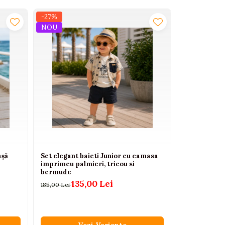
-27%
-17%
NOU
așă
Set elegant baieti Junior cu camasa
Body bebe r
imprimeu palmieri, tricou si
dantela si f
bermude
12
150,00 Lei
135,00 Lei
185,00 Lei