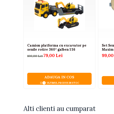
Camioane electrice
Imbracaminte
Seturi copii si bebelusi
Salopete bebe
Costumase
Camion platforma cu excavator pe
Set Sen
Rochite
senile rotire 360° galben 1:16
Maxim 
79,00 Lei
99,00
100,00 Lei
Accesorii copii
Body-uri bebe
Treninguri copii
ADAUGA IN COS
Baia bebelusului
ULTIMUL PRODUS IN STOC
Incaltaminte
Adidasi
Alti clienti au cumparat
Pantofiori