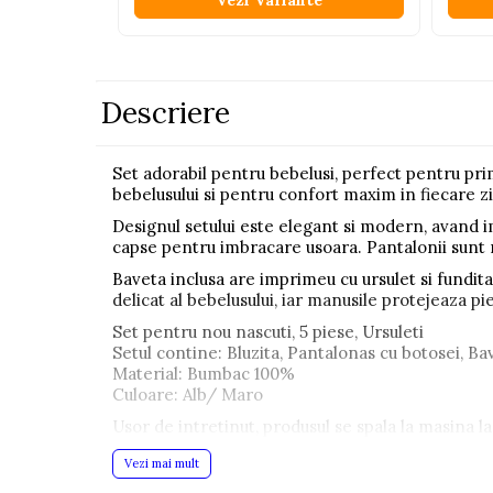
Vezi Variante
Pistoale
Plastilina
Proiectoare
Descriere
Saltelute si centre de activitati
Set Avioane si submarine
Set adorabil pentru bebelusi, perfect pentru prime
bebelusului si pentru confort maxim in fiecare zi
Seturi de doctor
Designul setului este elegant si modern, avand i
Seturi de rufe
capse pentru imbracare usoara. Pantalonii sunt r
Trenulete
Baveta inclusa are imprimeu cu ursulet si fundita
Trenuri cu sine
delicat al bebelusului, iar manusile protejeaza pi
Set pentru nou nascuti, 5 piese, Ursuleti
Vehicule de constructii
Setul contine: Bluzita, Pantalonas cu botosei, Ba
Material: Bumbac 100%
Jucarii exterior
Culoare: Alb/ Maro
Ride-on
Usor de intretinut, produsul se spala la masina l
Biciclete
Vezi mai mult
Triciclete