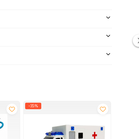
-35%
-18%