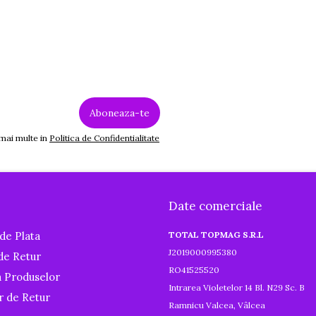
 mai multe in
Politica de Confidentialitate
Date comerciale
de Plata
TOTAL TOPMAG S.R.L
J2019000995380
 de Retur
RO41525520
a Produselor
Intrarea Violetelor 14 Bl. N29 Sc. B
r de Retur
Ramnicu Valcea, Vâlcea