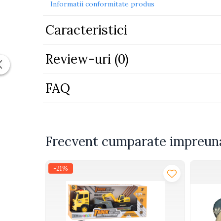
Informatii conformitate produs
Piscine
Caracteristici
Piscine gonflabile
Ochelari scufundari
Saltele
Review-uri
(0)
Colace inot
Locuri de joaca
FAQ
Jocuri sportive
Seturi joaca gradinarit
Masinute si vehicule electrice
Frecvent cumparate impreun
pentru copii
Masinute electrice
-21%
Motociclete electrice
ATV & BUGGY electrice
Tractoare electrice
Triciclete electrice