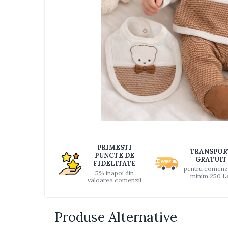
Jucarii bebelusi
Interactive, educative si muzicale
Saltelute si centre de activitati
Jucarii de baie
De plus
Zornaitoare
Pentru dentitie
Masinute
Papusi
Supermarket
Distri
pe
Puzzle
PRIMESTI
TRANSPOR
Faceb
PUNCTE DE
Seturi camion
GRATUIT
FIDELITATE
pentru comenz
5% inapoi din
Table desen copii
minim 250 L
valoarea comenzii
Jucarii de baie
Seturi de frumusete
Produse Alternative
Caluti balansoar