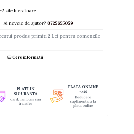
-2 zile lucratoare
Ai nevoie de ajutor?
0725655059
cestui produs primiti
2
Lei pentru comenzile
Cere informatii
PLATA ONLINE
PLATI IN
-5%
SIGURANTA
Reducere
card, ramburs sau
suplimentara la
transfer
plata online