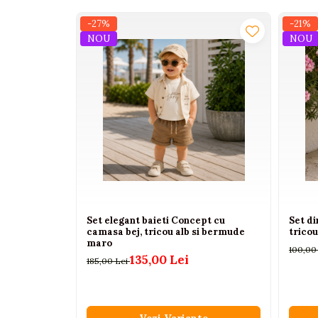
Interactive, educative si
-27%
-21%
muzicale
NOU
NOU
Figurine
Ateliere si unelte
Blocuri de constructie
Covorase de dans
Creative
De plus
Electrocasnice si bucatarii
Fotolii gonflabile
Set elegant baieti Concept cu
Set di
Jocuri de indemanare
camasa bej, tricou alb si bermude
tricou
maro
Jocuri sportive
100,00
135,00 Lei
185,00 Lei
Jucarii educative din lemn
Motociclete
Muzica si instrumente