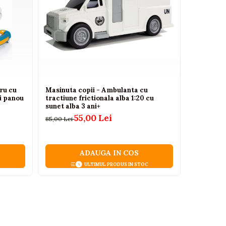
ru cu
Masinuta copii - Ambulanta cu
Adidasi a
si panou
tractiune frictionala alba 1:20 cu
Star
sunet alba 3 ani+
146,00 Lei
55,00 Lei
85,00 Lei
ADAUGA IN COS
ULTIMUL PRODUS IN STOC