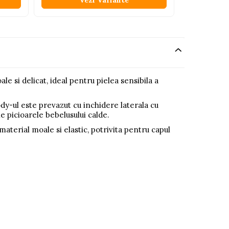
Vezi Variante
V
e si delicat, ideal pentru pielea sensibila a
dy-ul este prevazut cu inchidere laterala cu
e picioarele bebelusului calde.
aterial moale si elastic, potrivita pentru capul