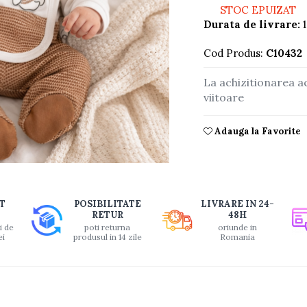
STOC EPUIZAT
Durata de livrare:
1
Cod Produs:
C10432
La achizitionarea a
viitoare
Adauga la Favorite
buie
T
POSIBILITATE
LIVRARE IN 24-
ook
RETUR
48H
i de
poti returna
oriunde in
ei
produsul in 14 zile
Romania