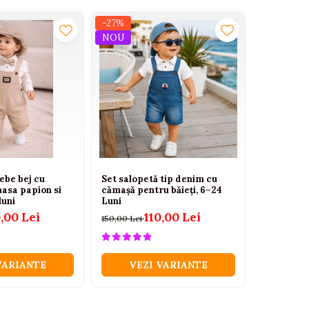
-27%
-27%
NOU
NOU
ebe bej cu
Set salopetă tip denim cu
Set elegan
asa papion si
cămașă pentru băieți, 6–24
camasa im
luni
Luni
tricou si
,00 Lei
110,00 Lei
150,00 Lei
185,00 Lei
VARIANTE
VEZI VARIANTE
VEZ