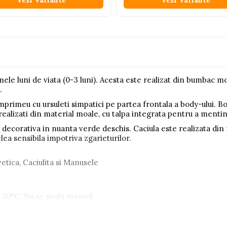
Vezi Variante
Vezi Variante
le luni de viata (0-3 luni). Acesta este realizat din bumbac moal
.
mprimeu cu ursuleti simpatici pe partea frontala a body-ului. Bo
ealizati din material moale, cu talpa integrata pentru a mentin
 decorativa in nuanta verde deschis. Caciula este realizata din m
elea sensibila impotriva zgarieturilor.
vetica, Caciulita si Manusele
a 30°C. Nu se spala manual.