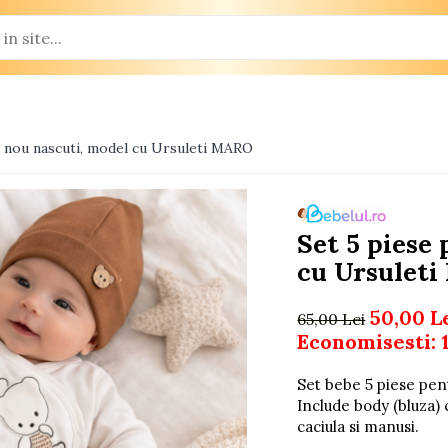
u nou nascuti, model cu Ursuleti MARO
Set 5 piese
cu Ursulet
50,00 L
65,00 Lei
Economisesti:
Set bebe 5 piese pen
Include body (bluza) c
caciula si manusi.