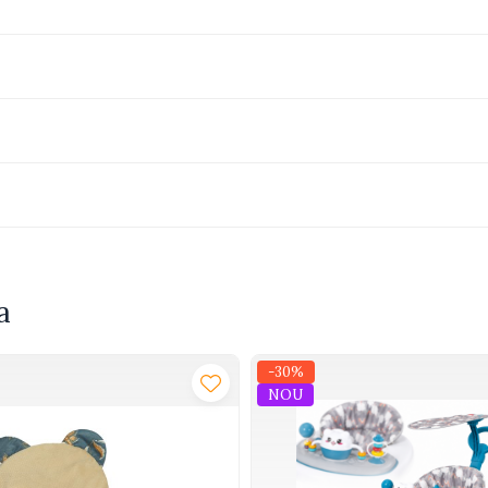
a
-30%
NOU