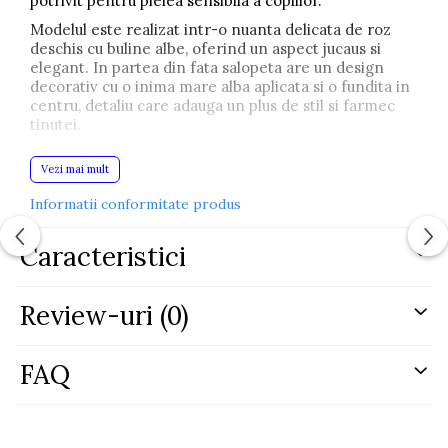
potrivit pentru pielea sensibila a copiilor.
Modelul este realizat intr-o nuanta delicata de roz
deschis cu buline albe, oferind un aspect jucaus si
elegant. In partea din fata salopeta are un design
decorativ cu o inima mare alba aplicata si o fundita in
centru, detaliu care adauga un plus de stil si farmec
tinutei.
Bretelele sunt prinse cu nasturi metalici, permitand o
Vezi mai mult
fixare sigura si o imbracare usoara. Croiala este lejera
pentru libertate de miscare, iar partea de jos are
Informatii conformitate produs
mansete elastice pentru o potrivire confortabila.
Salopeta este purtata peste o bluza alba cu maneca
Caracteristici
lunga cu volanase decorative pe umeri, creand o
tinuta completa si eleganta pentru fetite.
Produsul este potrivit pentru utilizare zilnica, plimbari
Review-uri
(0)
sau ocazii speciale.
Instructiuni de intretinere:
FAQ
Material: 100% bumbac
Nu calcati peste imprimeu
Spalati culori similare