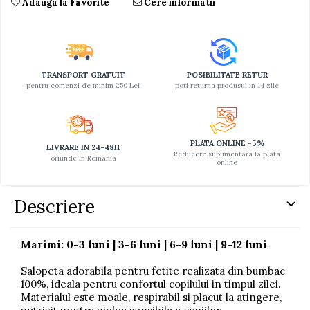
Adauga la Favorite
Cere informatii
TRANSPORT GRATUIT
POSIBILITATE RETUR
pentru comenzi de minim 250 Lei
poti returna produsul in 14 zile
PLATA ONLINE -5%
LIVRARE IN 24-48H
Reducere suplimentara la plata
oriunde in Romania
online
Descriere
Marimi: 0-3 luni | 3-6 luni | 6-9 luni | 9-12 luni
Salopeta adorabila pentru fetite realizata din bumbac
100%, ideala pentru confortul copilului in timpul zilei.
Materialul este moale, respirabil si placut la atingere,