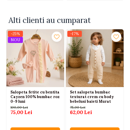
Alti clienti au cumparat
-25%
-17%
NOU
Salopeta fetite cu bentita
Set salopeta bumbac
Cayzen 100% bumbac roz
texturat crem cu body
0-9 luni
bebelusi baieti Murat
100,00 Lei
75,00 Lei
75,00 Lei
62,00 Lei