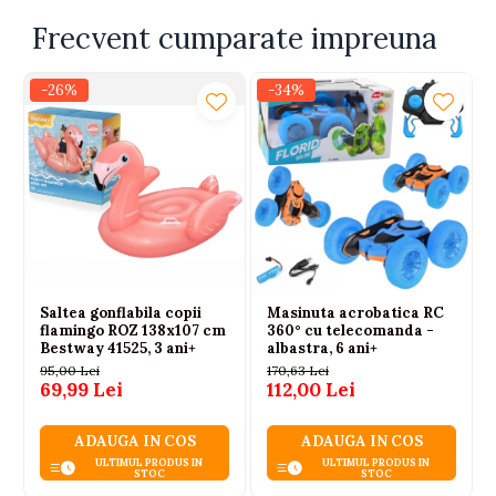
Frecvent cumparate impreuna
-26%
-34%
Saltea gonflabila copii
Masinuta acrobatica RC
flamingo ROZ 138x107 cm
360° cu telecomanda -
Bestway 41525, 3 ani+
albastra, 6 ani+
95,00 Lei
170,63 Lei
69,99 Lei
112,00 Lei
ADAUGA IN COS
ADAUGA IN COS
ULTIMUL PRODUS IN
ULTIMUL PRODUS IN
STOC
STOC