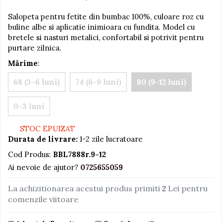
Jucarii educative din lemn
Salopeta pentru fetite din bumbac 100%, culoare roz cu
buline albe si aplicatie inimioara cu fundita. Model cu
Motociclete
bretele si nasturi metalici, confortabil si potrivit pentru
Muzica si instrumente
purtare zilnica.
Pistoale
Mărime
:
Plastilina
68 (3-6 luni)
74 (6-9 luni)
80 (9-12 luni)
Proiectoare
0-3 luni
Saltelute si centre de activitati
Set Avioane si submarine
STOC EPUIZAT
Seturi de doctor
Durata de livrare:
1-2 zile lucratoare
Seturi de rufe
Cod Produs:
BBL7888r.9-12
Ai nevoie de ajutor?
0725655059
Trenulete
Trenuri cu sine
La achizitionarea acestui produs primiti
2
Lei pentru
comenzile viitoare
Vehicule de constructii