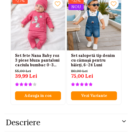
-27%
-32%
-
NOU
Set fete Nana Baby roz
Set salopetă tip denim
Bo
3 piese bluza pantaloni
cu cămașă pentru
mu
caciula bumbac 0-3
băieți, 6–24 Luni
fu
luni
55,00 Lei
110,00 Lei
12
39,99 Lei
75,00 Lei
79
Adauga in cos
Vezi Variante
Descriere