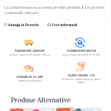
La achizitionarea acestui produs primiti
3
Lei pentru
Jucarii educative din lemn
comenzile viitoare
Motociclete
Muzica si instrumente
Adauga la Favorite
Cere informatii
Pistoale
Plastilina
Proiectoare
TRANSPORT GRATUIT
POSIBILITATE RETUR
Saltelute si centre de activitati
pentru comenzi de minim 250 Lei
poti returna produsul in 14 zile
Set Avioane si submarine
Seturi de doctor
PLATA ONLINE -5%
Seturi de rufe
LIVRARE IN 24-48H
Reducere suplimentara la plata
oriunde in Romania
online
Trenulete
Trenuri cu sine
Produse Alternative
Vehicule de constructii