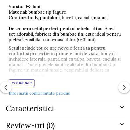
Varsta: 0-3 luni
Material: bumbac tip fagure
Contine: body, pantaloni, baveta, caciula, manusi
Descopera setul perfect pentru bebelusul tau! Acest
set adorabil, fabricat din bumbac fin, este ideal pentru
pielea sensibila a nou-nascutilor (0-3 luni).
Setul include tot ce are nevoie fetita ta pentru
confort si protectie in primele luni de viata: body cu
inchidere laterala, pantaloni cu talpa, baveta, caciula si
manusi. Toate piesele sunt realizate din bumbac tip
fagure, un material moale, respirabil si delicat cu
pielea bebelusului.
Vezi mai mult
Designul setului este elegant si feminin, in nuanta roz
delicata, fiind decorat cu volanase fine si fundita
Informatii conformitate produs
decorativa pe body si pe caciula. Aceste detalii ofera
un aspect adorabil si potrivit pentru sedinte foto,
plimbari sau momente speciale alaturi de familie.
Caracteristici
Pantalonii sunt prevazuti cu talpa pentru a mentine
picioarele bebelusului calde, iar manusile ajuta la
Review-uri
(0)
protejarea pielii sensibile impotriva zgarieturilor.