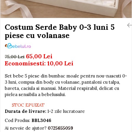
Igiena si Ingrijire Postnatala
Jucarii de baie
Ingrijire cosmetica mamici
Seturi de frumusete
Perioada Alaptarii
Perioada Sarcinii
Costum Serde Baby 0-3 luni 5
Caluti balansoar
Pompe de san
piese cu volanase
Interactive, educative si
Sisteme De Purtare
muzicale
Figurine
65,00 Lei
75,00 Lei
Ateliere si unelte
Economisesti:
10,00
Lei
Blocuri de constructie
Set bebe 5 piese din bumbac moale pentru nou-nascuti 0-
Covorase de dans
3 luni, compus din body cu volanase, pantaloni cu talpa,
Creative
baveta, caciula si manusi. Material respirabil, delicat cu
pielea sensibila a bebelusului.
De plus
Electrocasnice si bucatarii
STOC EPUIZAT
Durata de livrare:
1-2 zile lucratoare
Fotolii gonflabile
Cod Produs:
BBL3046
Jocuri de indemanare
Ai nevoie de ajutor?
0725655059
Jocuri sportive