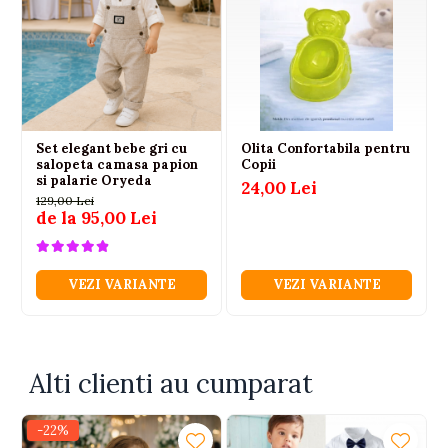
aparitii memorabile.
Set elegant bebe gri cu
Olita Confortabila pentru
salopeta camasa papion
Copii
si palarie Oryeda
24,00 Lei
129,00 Lei
de la 95,00 Lei
VEZI VARIANTE
VEZI VARIANTE
Alti clienti au cumparat
-22%