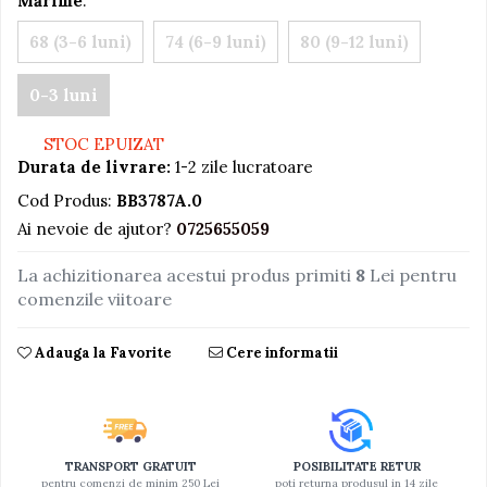
Mărime
:
Jucarii educative din lemn
68 (3-6 luni)
74 (6-9 luni)
80 (9-12 luni)
Motociclete
0-3 luni
Muzica si instrumente
Pistoale
STOC EPUIZAT
Plastilina
Durata de livrare:
1-2 zile lucratoare
Proiectoare
Cod Produs:
BB3787A.0
Ai nevoie de ajutor?
0725655059
Saltelute si centre de activitati
Set Avioane si submarine
La achizitionarea acestui produs primiti
8
Lei pentru
comenzile viitoare
Seturi de doctor
Seturi de rufe
Adauga la Favorite
Cere informatii
Trenulete
Trenuri cu sine
Vehicule de constructii
TRANSPORT GRATUIT
POSIBILITATE RETUR
pentru comenzi de minim 250 Lei
poti returna produsul in 14 zile