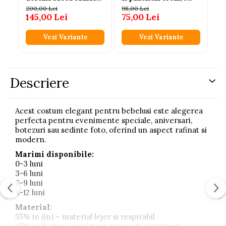
cu body papion si
luni - 3 ani
200,00 Lei
98,00 Lei
15
pantaloni 6-24 luni
145,00 Lei
75,00 Lei
12
Vezi Variante
Vezi Variante
Descriere
Acest costum elegant pentru bebelusi este alegerea
perfecta pentru evenimente speciale, aniversari,
botezuri sau sedinte foto, oferind un aspect rafinat si
modern.
Marimi disponibile:
0-3 luni
3-6 luni
6-9 luni
9-12 luni
Material:
55% in (in) – material lejer si respirabil