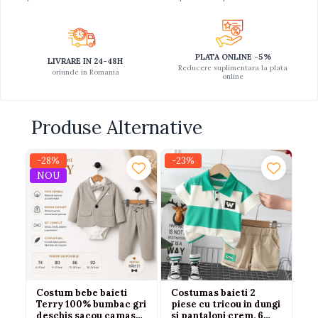
PLATA ONLINE -5%
LIVRARE IN 24-48H
Reducere suplimentara la plata
oriunde in Romania
online
Produse Alternative
-28%
-23%
-1
NOU
N
Costum bebe baieti
Costumas baieti 2
Co
Terry 100% bumbac gri
piese cu tricou in dungi
tr
deschis sacou camasa
si pantaloni crem, 6
be