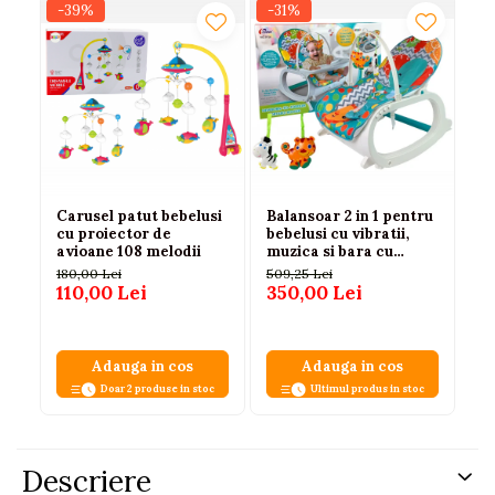
-39%
-31%
-
N
Carusel patut bebelusi
Balansoar 2 in 1 pentru
Ba
cu proiector de
bebelusi cu vibratii,
Tr
avioane 108 melodii
muzica si bara cu
Be
jucarii, 0-3 ani, max. 20
Pr
180,00 Lei
509,25 Lei
25
kg
Sa
110,00 Lei
350,00 Lei
18
In
Ga
Adauga in cos
Adauga in cos
Doar 2 produse in stoc
Ultimul produs in stoc
Descriere