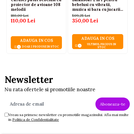
proiector de avioane 108
bebelusi cu vibratii,
melodii
muzica si bara cu jucarii,
0-3 ani, max. 20 kg
180,00 Lei
509,25 Lei
110,00 Lei
350,00 Lei
ADAUGA IN COS
ADAUGA IN COS
ULTIMUL PRODUS IN
DOAR 2 PRODUSE IN STOC
STOC
Newsletter
Nu rata ofertele si promotiile noastre
Vreau sa primesc newsletter cu promotiile magazinului. Afla mai multe
in
Politica de Confidentialitate