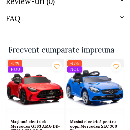
Review-uri
(0)
FAQ
Frecvent cumparate impreuna
-17%
-17%
NOU
NOU
Mașinuță electrică
Mașină electrică pentru
Mercedes GT63 AMG DK-
copii Mercedes SLC 300