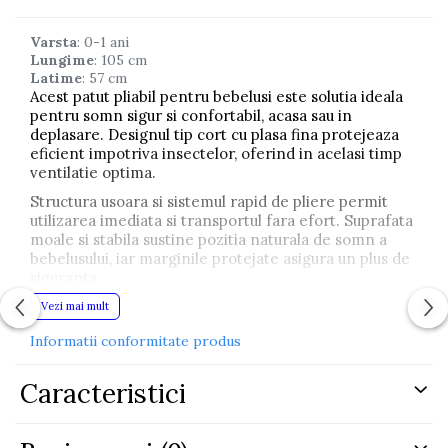
Varsta
: 0-1 ani
Lungime
: 105 cm
Latime
: 57 cm
Acest patut pliabil pentru bebelusi este solutia ideala
pentru somn sigur si confortabil, acasa sau in
deplasare. Designul tip cort cu plasa fina protejeaza
eficient impotriva insectelor, oferind in acelasi timp
ventilatie optima.
Structura usoara si sistemul rapid de pliere permit
utilizarea imediata si transportul fara efort. Suprafata
moale si stabila sustine pozitia naturala de somn a
bebelusului, iar marginile protejate asigura un plus de
siguranta.
Perfect pentru vacante, vizite sau utilizare zilnica,
Vezi mai mult
acest patut portabil combina functionalitatea cu
Informatii conformitate produs
confortul, oferind parintilor liniste si bebelusului un
spatiu sigur de odihna.
Caracteristici