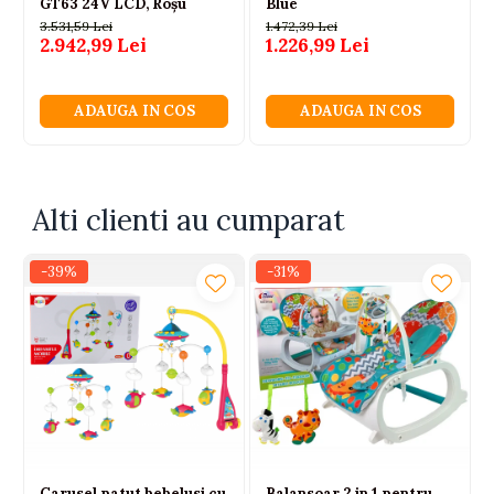
GT63 24V LCD, Roșu
Blue
3.531,59 Lei
1.472,39 Lei
2.942,99 Lei
1.226,99 Lei
ADAUGA IN COS
ADAUGA IN COS
Alti clienti au cumparat
-39%
-31%
Carusel patut bebelusi cu
Balansoar 2 in 1 pentru