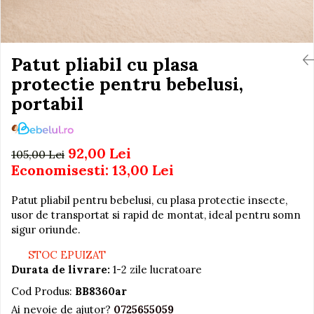
Igiena si Ingrijire Postnatala
Jucarii de baie
Ingrijire cosmetica mamici
Seturi de frumusete
Perioada Alaptarii
Perioada Sarcinii
Patut pliabil cu plasa
Caluti balansoar
Pompe de san
protectie pentru bebelusi,
Interactive, educative si
Sisteme De Purtare
muzicale
portabil
Figurine
Ateliere si unelte
92,00 Lei
105,00 Lei
Blocuri de constructie
Economisesti:
13,00
Lei
Covorase de dans
Patut pliabil pentru bebelusi, cu plasa protectie insecte,
Creative
usor de transportat si rapid de montat, ideal pentru somn
De plus
sigur oriunde.
Electrocasnice si bucatarii
STOC EPUIZAT
Durata de livrare:
1-2 zile lucratoare
Fotolii gonflabile
Cod Produs:
BB8360ar
Jocuri de indemanare
Ai nevoie de ajutor?
0725655059
Jocuri sportive