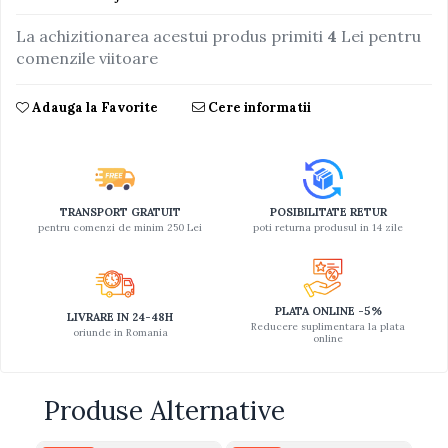
Jucarii educative din lemn
La achizitionarea acestui produs primiti
4
Lei pentru
comenzile viitoare
Motociclete
Muzica si instrumente
Adauga la Favorite
Cere informatii
Pistoale
Plastilina
Proiectoare
TRANSPORT GRATUIT
POSIBILITATE RETUR
Saltelute si centre de activitati
pentru comenzi de minim 250 Lei
poti returna produsul in 14 zile
Set Avioane si submarine
Seturi de doctor
Seturi de rufe
PLATA ONLINE -5%
LIVRARE IN 24-48H
Reducere suplimentara la plata
oriunde in Romania
Trenulete
online
Trenuri cu sine
Vehicule de constructii
Produse Alternative