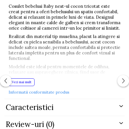
Cosulet bebelusi Baby nest-ul cocon tricotat este
creat pentru a oferi bebelusului un spatiu confortabil,
delicat si relaxant in primele luni de viata. Designul
elegant in nuante calde de galben si crem transforma
orice coltisor al camerei intr-un loc primitor si linistit.
Realizat din material tip muselina, placut la atingere si
delicat cu pielea sensibila a bebelusului, acest cocon
include saltea moale, pernuta confortabila si protectie
laterala impletita pentru un plus de confort vizual si
functional.
Modelul este ideal pentru momentele de odihna,
relaxare sau supraveghere zilnica, fiind usor de
integrat in camera copilului datorita designului
Vezi mai mult
modern si elegant.
Caracteristici principale:
Informatii conformitate produs
• Baby nest cocon tricotat pentru bebelusi
Caracteristici
• Include saltea moale si pernuta confortabila
• Protectie laterala impletita in design elegant
• Material delicat din muselina
• Culoare galben crem cu imprimeu stelute
Review-uri
(0)
• Design modern si potrivit pentru camera