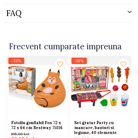
bebelusului
• Potrivit pentru utilizare intre 0 si 1 an
FAQ
Material
: muselina
Culoare
: galben
Varsta recomandata
: 0-1 ani
Dimensiuni
: Lungime 75 x latime 50
Frecvent cumparate impreuna
-33%
-18%
Fotoliu gonflabil Fox 72 x
Set gratar Party cu
72 x 64 cm Bestway 75116
mancare, bauturi si
legume, 40 elemente
105,00 Lei