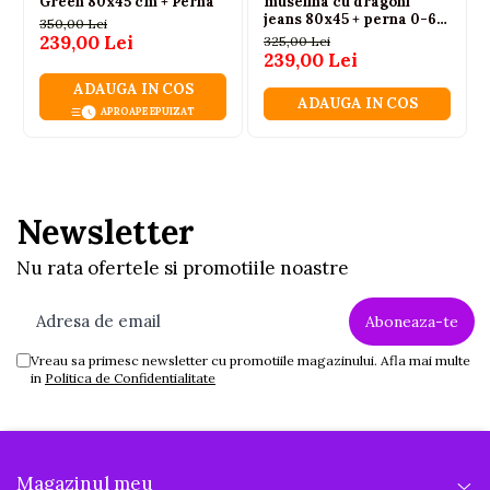
Green 80x45 cm + Perna
muselina cu dragoni
jeans 80x45 + perna 0-6
350,00 Lei
luni
239,00 Lei
325,00 Lei
239,00 Lei
ADAUGA IN COS
ADAUGA IN COS
APROAPE EPUIZAT
Newsletter
Nu rata ofertele si promotiile noastre
Vreau sa primesc newsletter cu promotiile magazinului. Afla mai multe
in
Politica de Confidentialitate
Magazinul meu