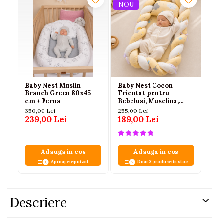
NOU
Baby Nest Muslin
Baby Nest Cocon
Cu
Branch Green 80x45
Tricotat pentru
VE
cm + Perna
Bebelusi, Muselina,
al
Protectie Impletita,
350,00 Lei
255,00 Lei
32
Saltea si Pernuta
239,00 Lei
189,00 Lei
2
Incluse, 72 x 52 cm,
Galben, 0-1 Ani
Adauga in cos
Adauga in cos
Aproape epuizat
Doar 3 produse in stoc
Descriere