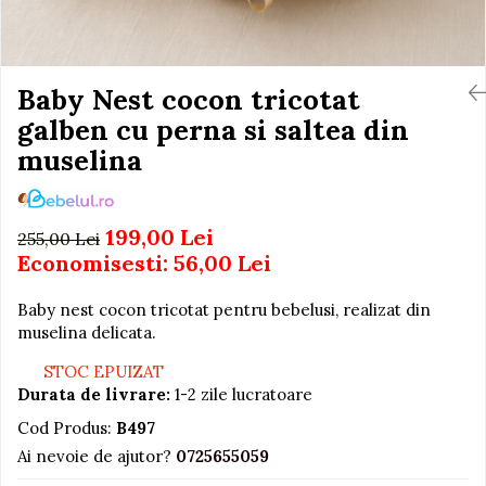
Igiena si Ingrijire Postnatala
Jucarii de baie
Ingrijire cosmetica mamici
Seturi de frumusete
Perioada Alaptarii
Perioada Sarcinii
Baby Nest cocon tricotat
Caluti balansoar
Pompe de san
galben cu perna si saltea din
Interactive, educative si
Sisteme De Purtare
muzicale
muselina
Figurine
Ateliere si unelte
199,00 Lei
255,00 Lei
Blocuri de constructie
Economisesti:
56,00
Lei
Covorase de dans
Baby nest cocon tricotat pentru bebelusi, realizat din
Creative
muselina delicata.
De plus
STOC EPUIZAT
Electrocasnice si bucatarii
Durata de livrare:
1-2 zile lucratoare
Fotolii gonflabile
Cod Produs:
B497
Jocuri de indemanare
Ai nevoie de ajutor?
0725655059
Jocuri sportive