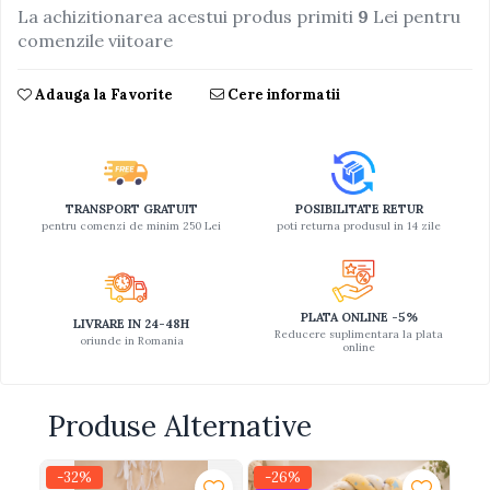
La achizitionarea acestui produs primiti
9
Lei pentru
Jucarii educative din lemn
comenzile viitoare
Motociclete
Adauga la Favorite
Cere informatii
Muzica si instrumente
Pistoale
Plastilina
Proiectoare
TRANSPORT GRATUIT
POSIBILITATE RETUR
pentru comenzi de minim 250 Lei
poti returna produsul in 14 zile
Saltelute si centre de activitati
Set Avioane si submarine
Seturi de doctor
PLATA ONLINE -5%
LIVRARE IN 24-48H
Reducere suplimentara la plata
Seturi de rufe
oriunde in Romania
online
Trenulete
Trenuri cu sine
Produse Alternative
Vehicule de constructii
-32%
-26%
-