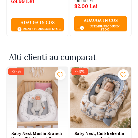
69,99 Lei
100,00 Lei
82,00 Lei
ADAUGA IN COS
ADAUGA IN COS
ULTIMUL PRODUS IN
DOAR 2 PRODUSE IN STOC
STOC
Alti clienti au cumparat
-32%
-26%
Baby Nest Muslin Branch
Baby Nest, Cuib bebe din