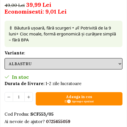
39,99 Lei
49,00 Lei
Jucarii educative din lemn
Economisesti:
9,01
Lei
Motociclete
Muzica si instrumente
🍼 Băutură ușoară, fără scurgeri • 👶 Potrivită de la 9
luni+ Cioc moale, formă ergonomică și curățare simplă
Pistoale
– fără BPA
Plastilina
Proiectoare
Variante
:
Saltelute si centre de activitati
Set Avioane si submarine
In stoc
Seturi de doctor
Durata de livrare:
1-2 zile lucratoare
Seturi de rufe
Trenulete
Adauga in cos
Aproape epuizat
Trenuri cu sine
Vehicule de constructii
Cod Produs:
SCF553/05
Ai nevoie de ajutor?
0725655059