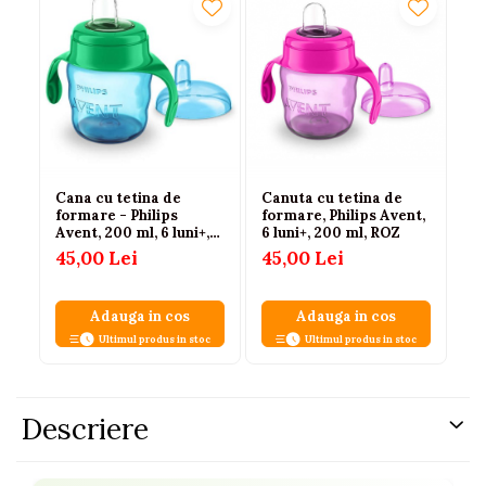
Cana cu tetina de
Canuta cu tetina de
Ca
formare - Philips
formare, Philips Avent,
Ph
Avent, 200 ml, 6 luni+,
6 luni+, 200 ml, ROZ
9 
Albastru
45,00 Lei
45,00 Lei
72
6
Adauga in cos
Adauga in cos
Ultimul produs in stoc
Ultimul produs in stoc
Descriere