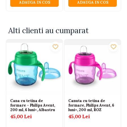
ADAUGA IN COS
ADAUGA IN COS
📋 Specificații
tehnice:
Alti clienti au cumparat
Recomandare de vârstă: 9 luni+
Capacitate: 260 ml
Material: silicon (cioc) + plastic fără BPA
Compatibilitate: toate cănile și
biberoanele Philips Avent (cu excepția
sticlei)
O cană ideală pentru etapa de
tranziție!
Le oferă celor mici
Cana cu tetina de
Canuta cu tetina de
formare - Philips Avent,
formare, Philips Avent, 6
siguranță și independență în timp ce
200 ml, 6 luni+, Albastru
luni+, 200 ml, ROZ
învață să bea singuri.
45,00 Lei
45,00 Lei
Perfectă ca idee de cadou
pentru