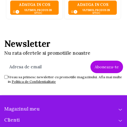
nepoți, sau pentru completarea
ADAUGA IN COS
ADAUGA IN COS
trusoului unui bebeluș activ.
ULTIMUL PRODUS IN
ULTIMUL PRODUS IN
STOC
STOC
Newsletter
Nu rata ofertele si promotiile noastre
Vreau sa primesc newsletter cu promotiile magazinului. Afla mai multe
in
Politica de Confidentialitate
Magazinul meu
Clienti