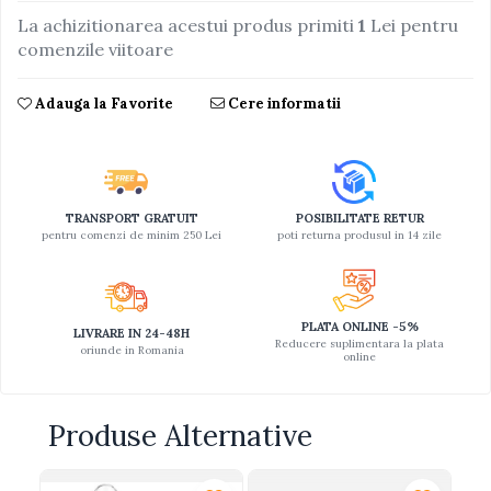
La achizitionarea acestui produs primiti
1
Lei pentru
comenzile viitoare
Adauga la Favorite
Cere informatii
TRANSPORT GRATUIT
POSIBILITATE RETUR
pentru comenzi de minim 250 Lei
poti returna produsul in 14 zile
PLATA ONLINE -5%
LIVRARE IN 24-48H
Reducere suplimentara la plata
oriunde in Romania
online
Produse Alternative
-1