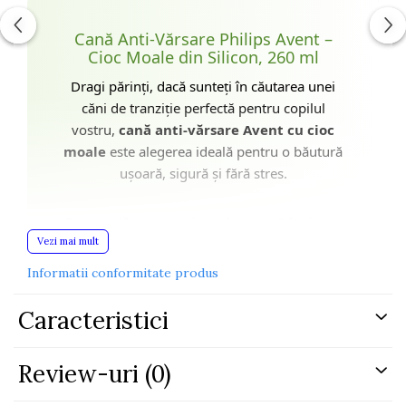
Cană Anti-Vărsare Philips Avent –
Cioc Moale din Silicon, 260 ml
Dragi părinți, dacă sunteți în căutarea unei
căni de tranziție perfectă pentru copilul
vostru,
cană anti-vărsare Avent cu cioc
moale
este alegerea ideală pentru o băutură
ușoară, sigură și fără stres.
Concepută pentru micuți de peste 9 luni,
Vezi mai mult
această cană le oferă libertate și autonomie
în timp ce învață să bea singuri. Datorită
Informatii conformitate produs
ciocului de silicon moale și designului anti-
vărsare, copilul tău poate bea în siguranță,
Caracteristici
fără să se ude și fără risipă.
Review-uri
(0)
✔ Beneficiile