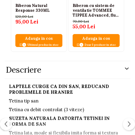
Biberon Natural
Biberon cu sistem de
Bi
Response 330ML
ventilatie TOMMEE
si
TIPPEE Advanced, flux
12
120,00 Lei
lent, 0 luni +, 260 ml,
95,00 Lei
70,00 Lei
29
Albastru - transparent
55,00 Lei
Adauga in cos
Adauga in cos
Ultimul produs in stoc
Doar 3 produse in stoc
Descriere
LAPTELE CURGE CA DIN SAN, REDUCAND
PROBLEMELE DE HRANIRE
Tetina tip san
Tetina cu debit controlat (3 viteze)
SUZETA NATURALA DATORITA TETINEI IN
FORMA DE SAN
Tetina lata, moale si flexibila imita forma si textura