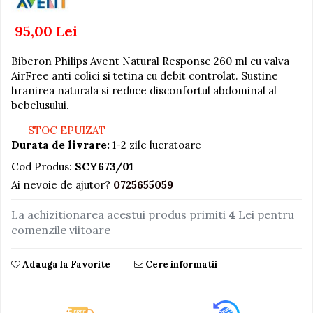
Jucarii educative din lemn
95,00 Lei
Motociclete
Biberon Philips Avent Natural Response 260 ml cu valva
Muzica si instrumente
AirFree anti colici si tetina cu debit controlat. Sustine
Pistoale
hranirea naturala si reduce disconfortul abdominal al
bebelusului.
Plastilina
Proiectoare
STOC EPUIZAT
Durata de livrare:
1-2 zile lucratoare
Saltelute si centre de activitati
Cod Produs:
SCY673/01
Set Avioane si submarine
Ai nevoie de ajutor?
0725655059
Seturi de doctor
La achizitionarea acestui produs primiti
4
Lei pentru
Seturi de rufe
comenzile viitoare
Trenulete
Trenuri cu sine
Adauga la Favorite
Cere informatii
Vehicule de constructii