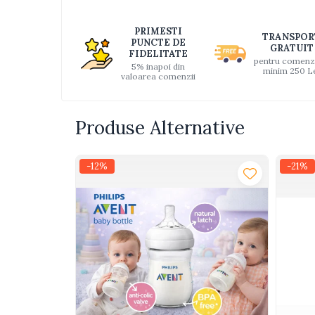
Distri
Interactive, educative si
pe
muzicale
PRIMESTI
TRANSPOR
Faceb
PUNCTE DE
Figurine
GRATUIT
FIDELITATE
pentru comenz
5% inapoi din
Ateliere si unelte
minim 250 L
valoarea comenzii
Blocuri de constructie
Covorase de dans
Produse Alternative
Creative
De plus
-12%
-21%
Electrocasnice si bucatarii
Fotolii gonflabile
Jocuri de indemanare
Jocuri sportive
Jucarii educative din lemn
Motociclete
Muzica si instrumente