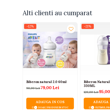
Tenisi
Botosi
Alti clienti au cumparat
Sandale
Cizme
-12%
-21%
Bebe la masa
Scaune de masa
Accesorii pentru hranire
Seturi de hranire
Cani, pahare si accesorii
Biberoane
Suzete si accesorii
Biberon natural 2.0 60ml
Biberon Natura
330ML
79,00 Lei
90,00 Lei
Incalzitoare pentru biberoane si
95,00
120,00 Lei
alimente
Bavete
ADAUGA IN COS
ADAUGA 
DOAR 2 PRODUSE IN STOC
ULTIMUL PR