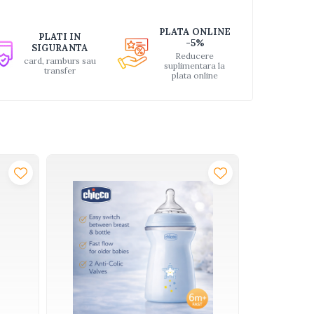
PLATA ONLINE
PLATI IN
-5%
SIGURANTA
Reducere
card, ramburs sau
suplimentara la
transfer
plata online