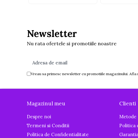
Igiena si ingrijire
Baia bebelusului
Termometre pentru baie
Prosoape
Newsletter
Cadite
Nu rata ofertele si promotiile noastre
Halate de baie
Cutii pentru suzete si depozitare
Aspiratoare nazale si filtre
Perii pentru biberoane si tetine
Vreau sa primesc newsletter cu promotiile magazinului. Afla
Periute de dinti
Olite si reductoare WC
Scutece si accesorii
Magazinul meu
Clienti
Pentru Mamici
Despre noi
Metode 
Igiena si Ingrijire Postnatala
Termeni si Conditii
Politica
Ingrijire cosmetica mamici
Politica de Confidentialitate
Garanti
Perioada Alaptarii