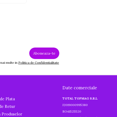
 mai multe in
Politica de Confidentialitate
Date comerciale
de Plata
TOTAL TOPMAG S.R.L
J2019000995380
 de Retur
RO41525520
a Produselor