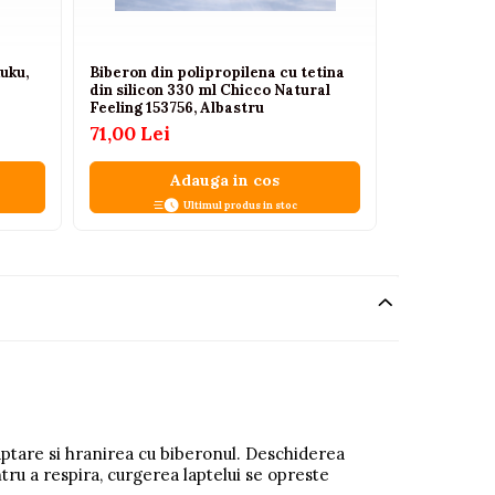
kuku,
Biberon din polipropilena cu tetina
Biberon Nat
din silicon 330 ml Chicco Natural
fata hranire 
Feeling 153756, Albastru
69,00 Lei
71,00 Lei
Adauga in cos
A
Ultimul produs in stoc
aptare si hranirea cu biberonul. Deschiderea
tru a respira, curgerea laptelui se opreste