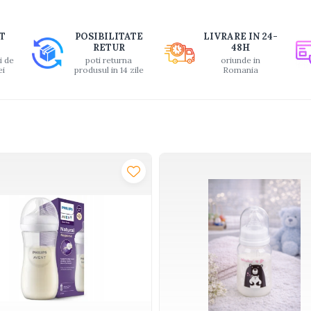
buie
T
POSIBILITATE
LIVRARE IN 24-
ook
RETUR
48H
i de
poti returna
oriunde in
ei
produsul in 14 zile
Romania