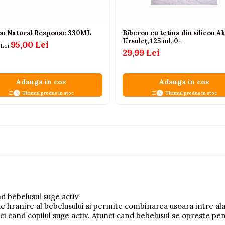
on Natural Response 330ML
Biberon cu tetina din silicon A
Ursuleț, 125 ml, 0+
95,00 Lei
 Lei
29,99 Lei
Adauga in cos
Adauga in cos
Ultimul produs in stoc
Ultimul produs in stoc
d bebelusul suge activ
e hranire al bebelusului si permite combinarea usoara intre al
nci cand copilul suge activ. Atunci cand bebelusul se opreste pen