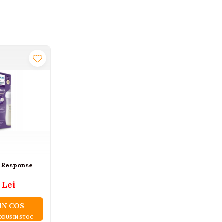
l Response
 Lei
IN COS
ODUS IN STOC