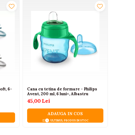
arii, copilul poate avea nevoie de cateva
ft, 6-
Cana cu tetina de formare - Philips
Canuta cu
Avent, 200 ml, 6 luni+, Albastru
Avent, 6 l
45,00 Lei
45,00 L
ADAUGA IN COS
ULTIMUL PRODUS IN STOC