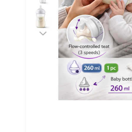
Jucarii bebelusi
Interactive, educative si muzicale
Saltelute si centre de activitati
Jucarii de baie
De plus
Zornaitoare
Pentru dentitie
Masinute
Papusi
Supermarket
Puzzle
Seturi camion
Table desen copii
Jucarii de baie
Seturi de frumusete
Caluti balansoar