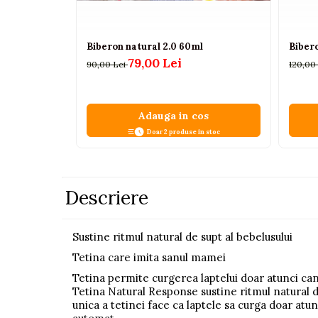
Pistoale
Plastilina
Biberon natural 2.0 60ml
Biber
Proiectoare
79,00 Lei
90,00 Lei
120,00
Saltelute si centre de activitati
Set Avioane si submarine
Adauga in cos
Seturi de doctor
Doar 2 produse in stoc
Seturi de rufe
Trenulete
Descriere
Trenuri cu sine
Vehicule de constructii
Sustine ritmul natural de supt al bebelusului
Jucarii exterior
Tetina care imita sanul mamei
Ride-on
Tetina permite curgerea laptelui doar atunci can
Tetina Natural Response sustine ritmul natural d
Biciclete
unica a tetinei face ca laptele sa curga doar atu
Triciclete