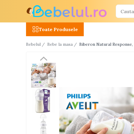
Toate Produsele
Toate Produsele
Jucarii cu telecomanda (RC)
Bebelul /
Bebe la masa /
Biberon Natural Response, 1
Masinute R/C
Tancuri R/C
Atv-uri R/C
Avioane si elicoptere R/C
Camioane R/C
Motociclete R/C
Roboti R/C
Utilaje constructii R/C
Jucarii