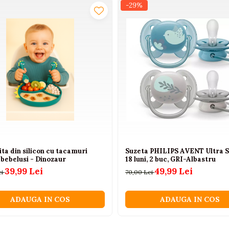
ru adaptare
-29%
erit fata de biberoanele cu flux liber. La fel ca in cazul alapt
let normal.
ita din silicon cu tacamuri
Suzeta PHILIPS AVENT Ultra So
bebelusi - Dinozaur
18 luni, 2 buc, GRI-Albastru
39,99 Lei
49,99 Lei
ei
70,00 Lei
ADAUGA IN COS
ADAUGA IN COS