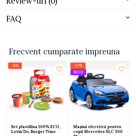
Review-uri
(0)
Capacitate: 150 ml
Culoare: galben
FAQ
Frecvent cumparate impreuna
-8%
-17%
NOU
Set plastilina 100% ECO,
Mașină electrică pentru
Lovin'Do, Burger Time
copii Mercedes SLC 300