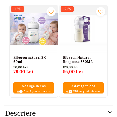
-12%
-21%
Biberon natural 2.0
Biberon Natural
Bi
60ml
Response 330ML
PE
ne
90,00 Lei
120,00 Lei
an
79,00 Lei
95,00 Lei
7
Adauga in cos
Adauga in cos
Doar 2 produse in stoc
Ultimul produs in stoc
Descriere