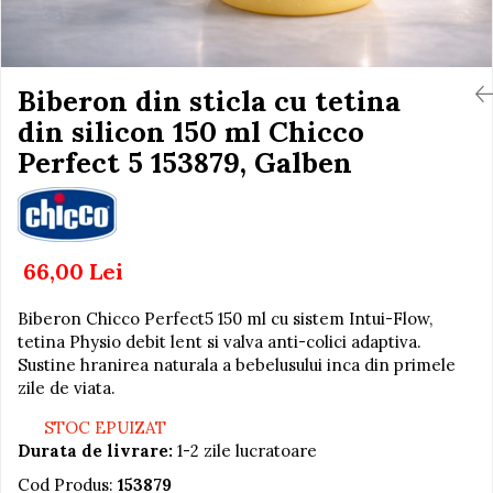
Igiena si Ingrijire Postnatala
Jucarii de baie
Ingrijire cosmetica mamici
Seturi de frumusete
Perioada Alaptarii
Perioada Sarcinii
Biberon din sticla cu tetina
Caluti balansoar
Pompe de san
din silicon 150 ml Chicco
Interactive, educative si
Sisteme De Purtare
muzicale
Perfect 5 153879, Galben
Figurine
Ateliere si unelte
Blocuri de constructie
66,00 Lei
Covorase de dans
Biberon Chicco Perfect5 150 ml cu sistem Intui-Flow,
Creative
tetina Physio debit lent si valva anti-colici adaptiva.
De plus
Sustine hranirea naturala a bebelusului inca din primele
zile de viata.
Electrocasnice si bucatarii
Fotolii gonflabile
STOC EPUIZAT
Durata de livrare:
1-2 zile lucratoare
Jocuri de indemanare
Cod Produs:
153879
Jocuri sportive