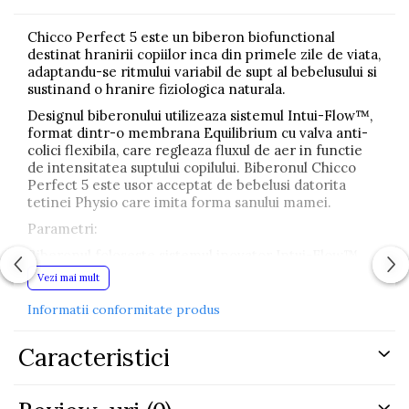
Chicco Perfect 5 este un biberon biofunctional
destinat hranirii copiilor inca din primele zile de viata,
adaptandu-se ritmului variabil de supt al bebelusului si
sustinand o hranire fiziologica naturala.
Designul biberonului utilizeaza sistemul Intui-Flow™,
format dintr-o membrana Equilibrium cu valva anti-
colici flexibila, care regleaza fluxul de aer in functie
de intensitatea suptului copilului. Biberonul Chicco
Perfect 5 este usor acceptat de bebelusi datorita
tetinei Physio care imita forma sanului mamei.
Parametri:
Biberonul foloseste sistemul inovator Intui-Flow™,
care include:
Vezi mai mult
Tetina Physio cu debit lent
Membrana EQUILIBRIUM care previne inghitirea
Informatii conformitate produs
aerului
Tetina moale si flexibila cu finisaj Soft Sense
Caracteristici
Tetina imita forma sanului matern
Baza detasabila
Usor de curatat