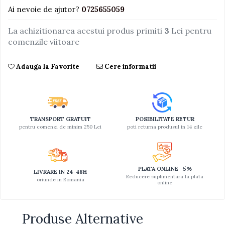
Ai nevoie de ajutor?
0725655059
Jucarii educative din lemn
La achizitionarea acestui produs primiti
3
Lei pentru
Motociclete
comenzile viitoare
Muzica si instrumente
Pistoale
Adauga la Favorite
Cere informatii
Plastilina
Proiectoare
Saltelute si centre de activitati
TRANSPORT GRATUIT
POSIBILITATE RETUR
Set Avioane si submarine
pentru comenzi de minim 250 Lei
poti returna produsul in 14 zile
Seturi de doctor
Seturi de rufe
PLATA ONLINE -5%
Trenulete
LIVRARE IN 24-48H
Reducere suplimentara la plata
oriunde in Romania
online
Trenuri cu sine
Vehicule de constructii
Produse Alternative