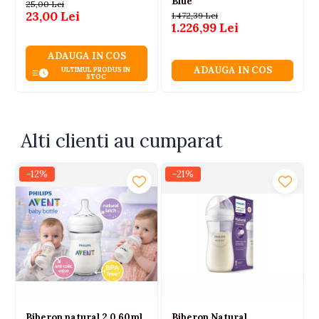
Blue
25,00 Lei
23,00 Lei
1.472,39 Lei
1.226,99 Lei
ADAUGA IN COS
ADAUGA IN COS
ULTIMUL PRODUS IN
STOC
Alti clienti au cumparat
-12%
-21%
Biberon natural 2.0 60ml
Biberon Natural