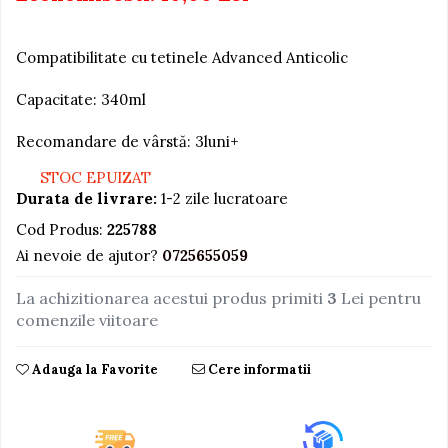
Jucarii educative din lemn
Compatibilitate cu tetinele Advanced Anticolic
Motociclete
Muzica si instrumente
Capacitate: 340ml
Pistoale
Recomandare de vârstă: 3luni+
Plastilina
STOC EPUIZAT
Proiectoare
Durata de livrare:
1-2 zile lucratoare
Saltelute si centre de activitati
Cod Produs:
225788
Set Avioane si submarine
Ai nevoie de ajutor?
0725655059
Seturi de doctor
La achizitionarea acestui produs primiti
3
Lei pentru
Seturi de rufe
comenzile viitoare
Trenulete
Adauga la Favorite
Cere informatii
Trenuri cu sine
Vehicule de constructii