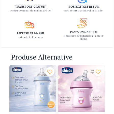
TRANSPORT GRATUIT
POSIBILITATE RETUR
pentru comenzi de minim 250 Lei
poti returna produsul in 14 zile
PLATA ONLINE -5%
LIVRARE IN 24-48H
Reducere suplimentara la plata
oriunde in Romania
online
Produse Alternative
-1