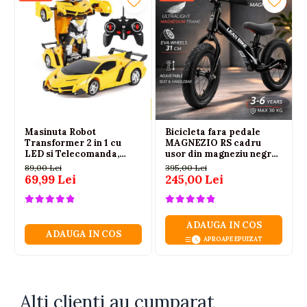
Masinuta Robot
Bicicleta fara pedale
Transformer 2 in 1 cu
MAGNEZIO RS cadru
LED si Telecomanda,
usor din magneziu negru
Scara 1:18, Galbena, 6 ani+
3-6 ani
89,00 Lei
395,00 Lei
69,99 Lei
245,00 Lei
ADAUGA IN COS
ADAUGA IN COS
APROAPE EPUIZAT
Alti clienti au cumparat