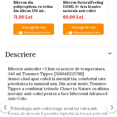
Biberon din
Biberon NaturalFeeling
Bi
polipropilena cu tetina
150ML 0+ fata hranire
60
din silicon 330 ml
naturala anti colici
90
Chicco Natural Feeling
79
71,00 Lei
60,00 Lei
153756, Albastru
Adauga in cos
Adauga in cos
Ultimul produs in stoc
Ultimul produs in stoc
Descriere
Biberon anticolici +3 luni cu senzor de temperatura,
340 ml, Tommee Tippee [5010415225788]
Atunci când apar colicii la micuțul tău, comfortul este
prioritatea ta numărul unu. Din acest motiv, Tommee
Tippee a combinat tetinele Closer to Nature cu ultima
inovație anti-colici pentru a face biberonul Advanced
Anti-Colic.
- Tehnologia anti-colici trage aerul iar valva sub
formă de stea nu îi permite laptelui să treacă prin tub