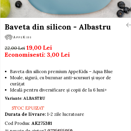
Igiena si Ingrijire Postnatala
Jucarii de baie
Ingrijire cosmetica mamici
Seturi de frumusete
Perioada Alaptarii
Perioada Sarcinii
Baveta din silicon - Albastru
Caluti balansoar
Pompe de san
Interactive, educative si
Sisteme De Purtare
muzicale
19,00 Lei
22,00 Lei
Figurine
Economisesti:
3,00
Lei
Ateliere si unelte
Blocuri de constructie
Baveta din silicon premium AppeKids – Aqua Blue
Covorase de dans
Moale, sigură, cu buzunar anti-scursuri și ușor de
curățat
Creative
Ideală pentru diversificare și copii de la 6 luni+
De plus
Variante
:
ALBASTRU
Electrocasnice si bucatarii
STOC EPUIZAT
Fotolii gonflabile
Durata de livrare:
1-2 zile lucratoare
Jocuri de indemanare
Cod Produs:
AK275381
Jocuri sportive
Ai nevoie de ajutor?
0725655059