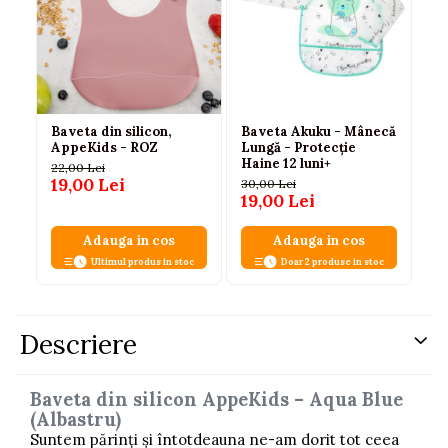
Baveta din silicon,
Baveta Akuku - Mânecă
Ba
AppeKids - ROZ
Lungă - Protecție
Ap
Haine 12 luni+
22,00 Lei
22
19,00 Lei
19
30,00 Lei
19,00 Lei
Adauga in cos
Adauga in cos
Ultimul produs in stoc
Doar 2 produse in stoc
Descriere
Baveta din silicon AppeKids – Aqua Blue
(Albastru)
Suntem părinți și întotdeauna ne-am dorit tot ceea