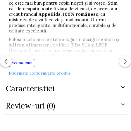
ce este mai bun pentru copiii noștri și ai voștri. Știm
cât de ocupată poate fi viața de zi cu zi, de aceea am
creat brandul
AppeKids, 100% românesc
, cu
misiunea de a vă face viața mai ușoară. Oferim
produse inteligente, multifuncționale, durabile și de
calitate excelentă.
Folosim cele mai noi tehnologii, un design modern și
silicon alimentar
certificat (FDA SUA și LFGB
Germania), pentru a crea veselă sigură și practică
destinată diversificării bebelușilor și copiilor.
Vezi mai mult
De ce să alegi baveta din
Informatii conformitate produs
silicon AppeKids?
Caracteristici
Fără substanțe toxice:
nu conține BPA, plastic,
Review-uri
(0)
peroxizi, ftalați sau metale grele.
Buzunar colector:
previne scurgerea alimentelor
pe haine și pe suprafețe.
Stimulează abilitățile copilului:
încurajează
autodiversificarea și hrănirea independentă.