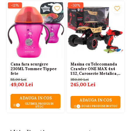
-11%
-30%
Un set practic si confortabil, in care stilul Minnie
Mouse completeaza perfect libertatea de miscare si
calitatea materialului, pentru zile pline de joaca si
zambete.
Cana fara scurgere
Masina cu Telecomanda
230ML Tommee Tippee
Crawler ONE MAX 4x4
fete
1:12, Caroserie Metalica,
Suspensie cu Arcuri, Roti
55,00 Lei
350,00 Lei
din Cauciuc, 2.4GHz,
49,00 Lei
245,00 Lei
Auriu, 6 Ani+
ADAUGA IN COS
ADAUGA IN COS
ULTIMUL PRODUS IN
DOAR 2 PRODUSE IN STOC
STOC