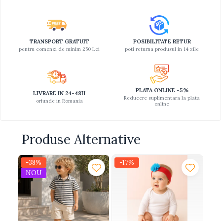
TRANSPORT GRATUIT
POSIBILITATE RETUR
pentru comenzi de minim 250 Lei
poti returna produsul in 14 zile
PLATA ONLINE -5%
LIVRARE IN 24-48H
Reducere suplimentara la plata
oriunde in Romania
online
Produse Alternative
-38%
-17%
NOU