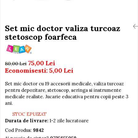
Igiena si Ingrijire Postnatala
Jucarii de baie
Ingrijire cosmetica mamici
Seturi de frumusete
Perioada Alaptarii
Perioada Sarcinii
Set mic doctor valiza turcoaz
Caluti balansoar
Pompe de san
stetoscop foarfeca
Interactive, educative si
Sisteme De Purtare
muzicale
Figurine
Ateliere si unelte
75,00 Lei
80,00 Lei
Economisesti:
5,00
Lei
Blocuri de constructie
Covorase de dans
Set mic doctor cu 19 accesorii medicale, valiza turcoaz
Creative
pentru depozitare, stetoscop, seringa si instrumente
medicale realiste. Jucarie educativa pentru copii peste 3
De plus
ani.
Electrocasnice si bucatarii
STOC EPUIZAT
Fotolii gonflabile
Durata de livrare:
1-2 zile lucratoare
Jocuri de indemanare
Cod Produs:
9842
Jocuri sportive