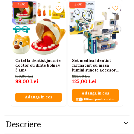
-24%
-44%
-2
N
Catel la dentist jucarie
Set medical dentist
Se
doctor cu dinte bolnav
farmacist cu masa
To
3 ani+
lumini sunete accesorii
In
51 piese, 3 ani+
Ac
130,00 Lei
222,00 Lei
17
Ro
99,00 Lei
125,00 Lei
13
Adauga in cos
Adauga in cos
Ultimul produs in stoc
Descriere