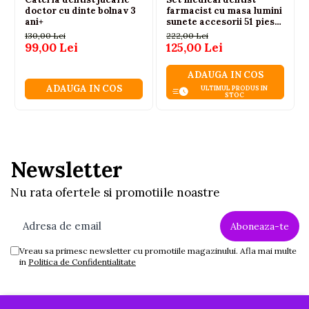
doctor cu dinte bolnav 3
farmacist cu masa lumini
ani+
sunete accesorii 51 piese,
3 ani+
130,00 Lei
222,00 Lei
99,00 Lei
125,00 Lei
ADAUGA IN COS
ADAUGA IN COS
ULTIMUL PRODUS IN
STOC
Newsletter
Nu rata ofertele si promotiile noastre
Vreau sa primesc newsletter cu promotiile magazinului. Afla mai multe
in
Politica de Confidentialitate