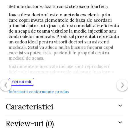
Set mic doctor valiza turcoaz stetoscop foarfeca
Joaca de-a doctorul este o metoda excelenta prin
care copiii invata elementele de baza ale acordarii
primului ajutor prin joaca, dar si o modalitate eficienta
de a scapa de teama vizitelor la medic, injectiilor sau
controalelor medicale. Produsul prezentat reprezinta
un cadou ideal pentru viitorii doctori sau asistenti
medicali. Setul va aduce multa bucurie fiecarui copil
care isi va putea trata pacientii in propriul centru
medical de acasa.
Instrumentele medicale incluse sunt reproduceri
fidele ale instrumentelor reale, adaptate insa intr-o
forma usoara, ergonomica si prietenoasa pentru
Vezi mai mult
copii. Intregul set este realizat din plastic rezistent.
Instrumentele sunt de culoare rosie si sunt
Informatii conformitate produs
depozitate intr-o valiza practica de culoare turcoaz.
Setul este compus din 19 elemente. Acesta stimuleaza
Caracteristici
imaginatia copiilor si permite combinarea distractiei
cu invatarea si dezvoltarea pasiunilor personale prin
joc de rol.
Review-uri
(0)
Setul include: