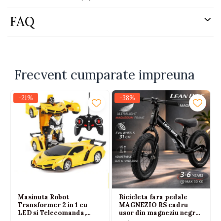
FAQ
stetoscop
perfuzie
cutit medical
recipient cu medicamente
Frecvent cumparate impreuna
folie medicamente
recipient medical
-21%
-38%
termometru
seringa
ciocanel chirurgical
cleste
foarfeca
stickere
Dimensiuni seringa:
Masinuta Robot
Bicicleta fara pedale
12 cm x 3 cm x 3 cm
Transformer 2 in 1 cu
MAGNEZIO RS cadru
LED si Telecomanda,
usor din magneziu negru
Dimensiuni stetoscop:
Scara 1:18, Galbena, 6 ani+
3-6 ani