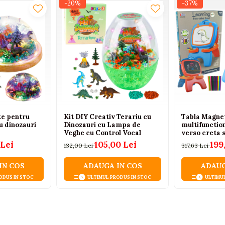
-20%
-37%
e pentru
Kit DIY Creativ Terariu cu
Tabla Magne
cu dinozauri
Dinozauri cu Lampa de
multifunction
Veghe cu Control Vocal
verso creta 
 Lei
105,00 Lei
199
132,00 Lei
317,63 Lei
IN COS
ADAUGA IN COS
ADAUG
ODUS IN STOC
ULTIMUL PRODUS IN STOC
ULTIMU