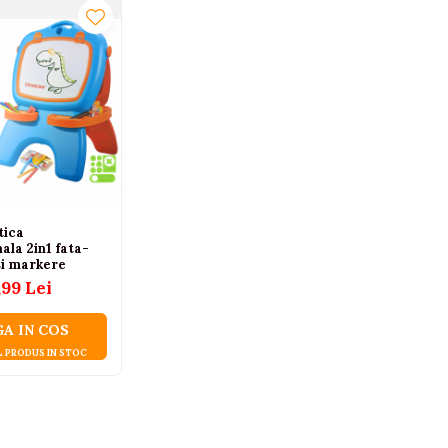
tica
ala 2in1 fata-
si markere
,99 Lei
A IN COS
L PRODUS IN STOC