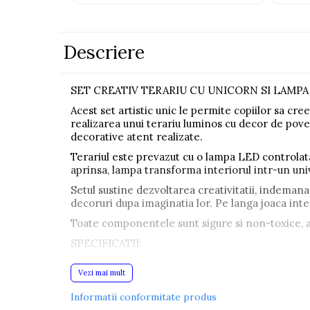
Pistoale
Plastilina
Descriere
Proiectoare
Saltelute si centre de activitati
SET CREATIV TERARIU CU UNICORN SI LAMP
Set Avioane si submarine
Acest set artistic unic le permite copiilor sa c
realizarea unui terariu luminos cu decor de poves
Seturi de doctor
decorative atent realizate.
Seturi de rufe
Terariul este prevazut cu o lampa LED controlata
Trenulete
aprinsa, lampa transforma interiorul intr-un unive
Trenuri cu sine
Setul sustine dezvoltarea creativitatii, indemanari
decoruri dupa imaginatia lor. Pe langa joaca int
Vehicule de constructii
Toate componentele sunt sigure si non-toxice, asi
SPECIFICATII:
Jucarii exterior
Ride-on
Tip produs: Set artistic terariu
Vezi mai mult
Tema: Unicorn
Biciclete
Alimentare: 2x CR2032 + 1x CR2025 (incluse)
Informatii conformitate produs
Culoare lumina: 13 culori + 3 moduri iluminare
Triciclete