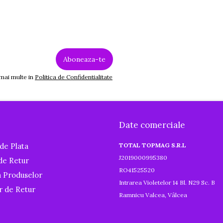
 mai multe in
Politica de Confidentialitate
Date comerciale
de Plata
TOTAL TOPMAG S.R.L
J2019000995380
 de Retur
RO41525520
a Produselor
Intrarea Violetelor 14 Bl. N29 Sc. B
r de Retur
Ramnicu Valcea, Vâlcea