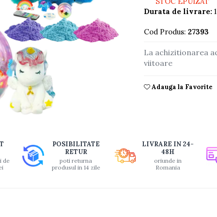
STOC EPUIZAT
Durata de livrare:
1
Cod Produs:
27393
La achizitionarea a
viitoare
Adauga la Favorite
buie
T
POSIBILITATE
LIVRARE IN 24-
ook
RETUR
48H
i de
poti returna
oriunde in
ei
produsul in 14 zile
Romania