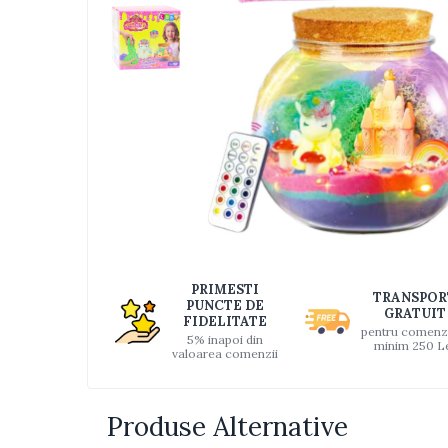
Jucarii bebelusi
Interactive, educative si muzicale
Saltelute si centre de activitati
Jucarii de baie
De plus
Zornaitoare
Pentru dentitie
Masinute
Papusi
Supermarket
Distri
pe
Puzzle
PRIMESTI
TRANSPOR
Faceb
PUNCTE DE
Seturi camion
GRATUIT
FIDELITATE
pentru comenz
5% inapoi din
Table desen copii
minim 250 L
valoarea comenzii
Jucarii de baie
Seturi de frumusete
Produse Alternative
Caluti balansoar