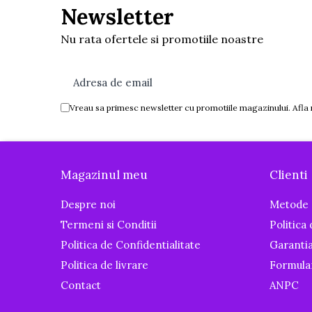
Newsletter
Igiena si ingrijire
Baia bebelusului
Nu rata ofertele si promotiile noastre
Termometre pentru baie
Prosoape
Cadite
Halate de baie
Vreau sa primesc newsletter cu promotiile magazinului. Afla
Cutii pentru suzete si depozitare
Aspiratoare nazale si filtre
Perii pentru biberoane si tetine
Magazinul meu
Clienti
Periute de dinti
Despre noi
Metode 
Olite si reductoare WC
Termeni si Conditii
Politica
Scutece si accesorii
Politica de Confidentialitate
Garanti
Pentru Mamici
Politica de livrare
Formula
Igiena si Ingrijire Postnatala
Contact
ANPC
Ingrijire cosmetica mamici
Perioada Alaptarii