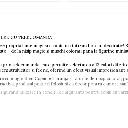
A LED CU TELECOMANDA
reeze propria lume magica cu unicorn intr-un borcan decorativ!
te – de la nisip magic si muschi colorati pana la figurine miniat
 prin telecomanda, care permite selectarea a 13 culori diferit
rs stralucitor si feeric, oferind un efect vizual impresionant at
i si imaginatiei. Copiii pot aranja straturile de nisip colorat, po
eractiva, produsul poate fi folosit si ca decor pentru camera s
gurand utilizare in conditii de siguranta pentru copiii cu varst