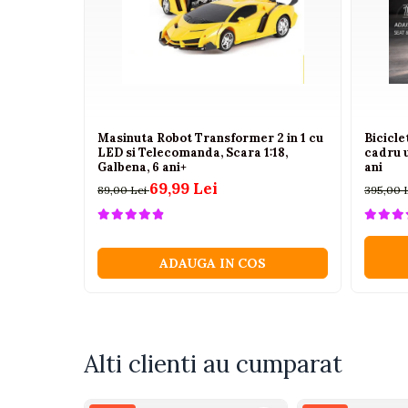
Camioane electrice
Imbracaminte
Seturi copii si bebelusi
Salopete bebe
Masinuta Robot Transformer 2 in 1 cu
Bicicl
Costumase
LED si Telecomanda, Scara 1:18,
cadru 
Galbena, 6 ani+
ani
Rochite
69,99 Lei
89,00 Lei
395,00 
Accesorii copii
Body-uri bebe
Treninguri copii
ADAUGA IN COS
Baia bebelusului
Incaltaminte
Adidasi
Alti clienti au cumparat
Pantofiori