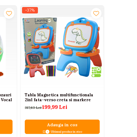
-37%
-33%
ozauri
Tabla Magnetica multifunctionala
Masa de des
 Vocal
2in1 fata-verso creta si markere
Dinozaur pen
199,99 Lei
65,
317,63 Lei
97,13 Lei
Adauga in cos
A
Ultimul produs in stoc