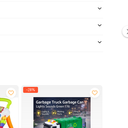
-28%
-29%