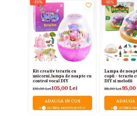
Tenisi
-19%
-18%
Botosi
Sandale
Cizme
Bebe la masa
Scaune de masa
Accesorii pentru hranire
Kit creativ terariu cu
Lampa de noapt
Seturi de hranire
unicorni, lampa de noapte cu
copii - terariu 
control vocal DIY
DIY si melodii
Cani, pahare si accesorii
105,00 Lei
95,00
130,00 Lei
116,00 Lei
Biberoane
ADAUGA IN COS
ADAUGA 
Suzete si accesorii
ULTIMUL PRODUS IN STOC
ULTIMUL PR
Incalzitoare pentru biberoane si
alimente
Bavete