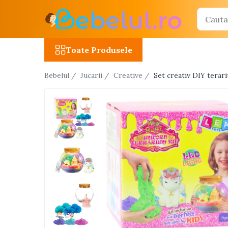
Toate Produsele
Toate Produsele
Jucarii cu telecomanda (RC)
Bebelul /
Jucarii /
Creative /
Set creativ DIY terar
Masinute R/C
Tancuri R/C
Atv-uri R/C
Avioane si elicoptere R/C
Camioane R/C
Motociclete R/C
Roboti R/C
Utilaje constructii R/C
Jucarii