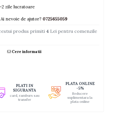
-2 zile lucratoare
Ai nevoie de ajutor?
0725655059
cestui produs primiti
4
Lei pentru comenzile
Cere informatii
PLATA ONLINE
PLATI IN
-5%
SIGURANTA
Reducere
card, ramburs sau
suplimentara la
transfer
plata online