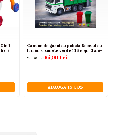
3 in 1
Camion de gunoi cu pubela Bebelul cu
Masinuta 
tiv, 9
lumini si sunete verde 1:16 copii 3 ani+
in 1 cu m
rosie, 2 a
65,00 Lei
90,00 Lei
240,00 Lei
ADAUGA IN COS