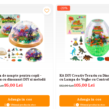
-20%
 de noapte pentru copii -
Kit DIY Creativ Terariu cu Din
u cu dinozauri DIY si melodii
cu Lampa de Veghe cu Control
95,00 Lei
105,00 Lei
Lei
132,00 Lei
Adauga in cos
Adauga in cos
Ultimul produs in stoc
Ultimul produs in stoc