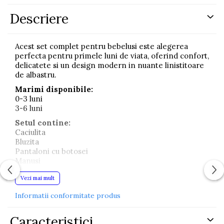
Descriere
Acest set complet pentru bebelusi este alegerea
perfecta pentru primele luni de viata, oferind confort,
delicatete si un design modern in nuante linistitoare
de albastru.
Marimi disponibile:
0-3 luni
3-6 luni
Setul contine:
Caciulita
Bluzita
Pantaloni cu botosei
Manusi
Bavetica
Vezi mai mult
Material:
100% bumbac – moale, respirabil si delicat cu pielea
Informatii conformitate produs
sensibila a bebelusului
Caracteristici
Setul impresioneaza prin designul simplu si elegant,