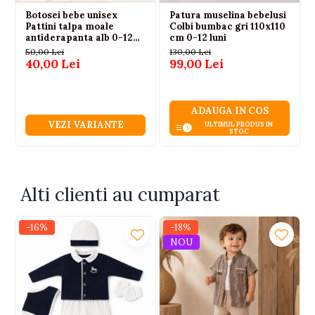
Botosei bebe unisex
Patura muselina bebelusi
Pattini talpa moale
Colbi bumbac gri 110x110
antiderapanta alb 0-12
cm 0-12 luni
luni
50,00 Lei
130,00 Lei
40,00 Lei
99,00 Lei
ADAUGA IN COS
VEZI VARIANTE
ULTIMUL PRODUS IN
STOC
Alti clienti au cumparat
-16%
-18%
NOU