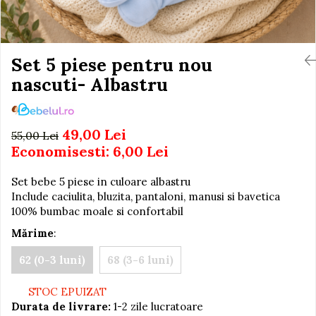
Igiena si Ingrijire Postnatala
Jucarii de baie
Ingrijire cosmetica mamici
Seturi de frumusete
Perioada Alaptarii
Perioada Sarcinii
Set 5 piese pentru nou
Caluti balansoar
Pompe de san
nascuti- Albastru
Interactive, educative si
Sisteme De Purtare
muzicale
Figurine
49,00 Lei
55,00 Lei
Ateliere si unelte
Economisesti:
6,00
Lei
Blocuri de constructie
Set bebe 5 piese in culoare albastru
Covorase de dans
Include caciulita, bluzita, pantaloni, manusi si bavetica
Creative
100% bumbac moale si confortabil
De plus
Mărime
:
Electrocasnice si bucatarii
62 (0-3 luni)
68 (3-6 luni)
Fotolii gonflabile
STOC EPUIZAT
Jocuri de indemanare
Durata de livrare:
1-2 zile lucratoare
Jocuri sportive