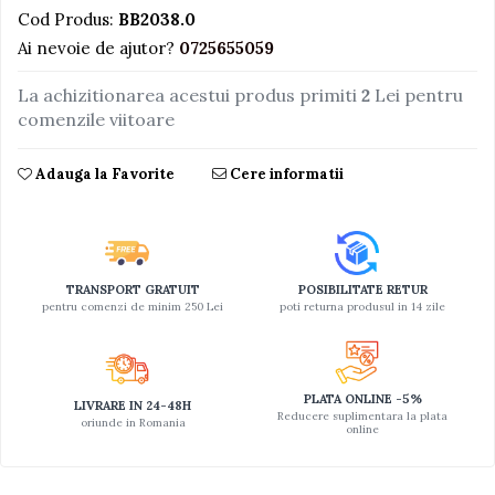
Cod Produs:
BB2038.0
Jucarii educative din lemn
Ai nevoie de ajutor?
0725655059
Motociclete
La achizitionarea acestui produs primiti
2
Lei pentru
Muzica si instrumente
comenzile viitoare
Pistoale
Plastilina
Adauga la Favorite
Cere informatii
Proiectoare
Saltelute si centre de activitati
Set Avioane si submarine
TRANSPORT GRATUIT
POSIBILITATE RETUR
Seturi de doctor
pentru comenzi de minim 250 Lei
poti returna produsul in 14 zile
Seturi de rufe
Trenulete
PLATA ONLINE -5%
LIVRARE IN 24-48H
Trenuri cu sine
Reducere suplimentara la plata
oriunde in Romania
online
Vehicule de constructii