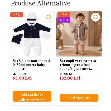
Produse Alternative
-16%
-18%
-2
NOU
N
Set 5 piese nou nascuti
Set copii vara camasa
Se
0-3 luni murat baby
tricou si pantaloni
ca
albastru
scurti bej texturat
b
casual
di
75,00 Lei
161,00 Lei
23
ba
63,00 Lei
132,00 Lei
16
Adauga in cos
Vezi Variante
Aproape epuizat