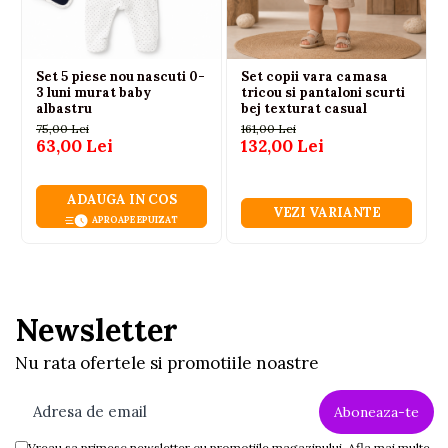
Set 5 piese nou nascuti 0-
Set copii vara camasa
3 luni murat baby
tricou si pantaloni scurti
albastru
bej texturat casual
75,00 Lei
161,00 Lei
63,00 Lei
132,00 Lei
ADAUGA IN COS
VEZI VARIANTE
APROAPE EPUIZAT
Newsletter
Nu rata ofertele si promotiile noastre
Vreau sa primesc newsletter cu promotiile magazinului. Afla mai multe