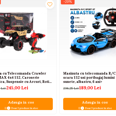
-20%
a cu Telecomanda Crawler
Masinuta cu telecomanda R/C
AX 4x4 1:12, Caroserie
scara 1:12 usi portbagaj lumini
ca, Suspensie cu Arcuri, Roti
sunete, albastru, 6 ani+
uciuc, 2.4GHz, Auriu, 6 Ani+
245,00 Lei
189,00 Lei
 Lei
236,25 Lei
Adauga in cos
Adauga in cos
Doar 2 produse in stoc
Doar 3 produse in stoc