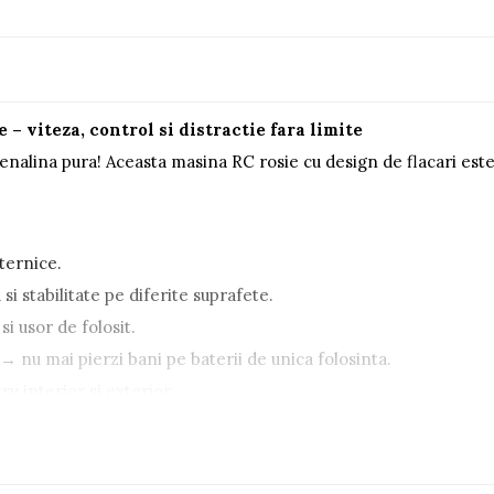
– viteza, control si distractie fara limite
nalina pura! Aceasta masina RC rosie cu design de flacari este p
ternice.
i stabilitate pe diferite suprafete.
si usor de folosit.
→ nu mai pierzi bani pe baterii de unica folosinta.
tru interior si exterior.
ca intru pe pista de curse! Am pornit telecomanda si in cateva 
pede se misca si cat de usor o pot controla. E ca si cum as ave