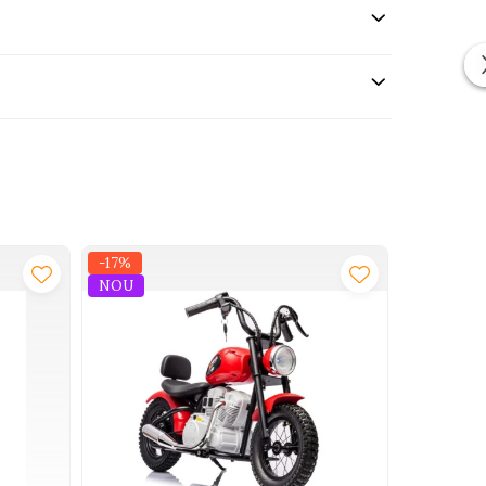
-17%
-43%
NOU
u spus ca este una dintre cele mai distractive si