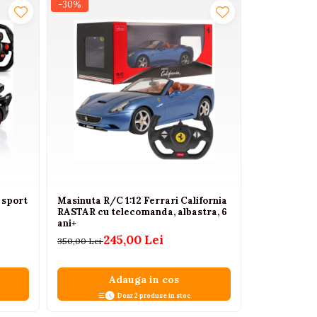
-30%
-35%
 sport
Masinuta R/C 1:12 Ferrari California
Masinuta cu
RASTAR cu telecomanda, albastra, 6
Bebelul galb
ani+
ani+
245,00 Lei
54,
350,00 Lei
85,00 Lei
Adauga in cos
A
Doar 2 produse in stoc