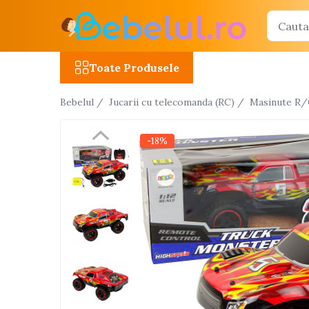
Toate Produsele
Toate Produsele
Jucarii cu telecomanda (RC)
Bebelul /
Jucarii cu telecomanda (RC) /
Masinute R
Masinute R/C
Tancuri R/C
-18%
Atv-uri R/C
Avioane si elicoptere R/C
Camioane R/C
Motociclete R/C
Roboti R/C
Utilaje constructii R/C
Jucarii