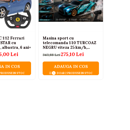
 1:12 Ferrari
Masina sport cu
Masina Sp
ASTAR cu
telecomanda 1:10 TURCOAZ
Telecoman
albastra, 6 ani+
NEGRU viteza 25 km/h,
Incarcare
baieti, 6 ani+
5,00 Lei
275,10 Lei
343,88 Lei
245,00 Lei
A IN COS
ADAUGA IN COS
ADA
 PRODUSE IN STOC
DOAR 2 PRODUSE IN STOC
DOA