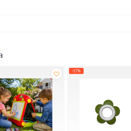
usa)
(nu sunt incluse)
a
-17%
 adultii pasionati de masini RC. Peste 700 de clienti multumiti a
ei.