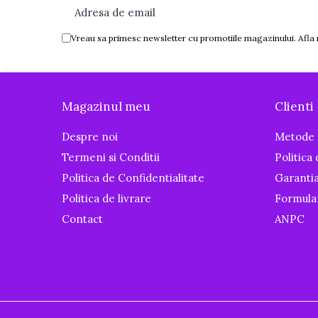
Igiena si ingrijire
Baia bebelusului
Vreau sa primesc newsletter cu promotiile magazinului. Afla
Termometre pentru baie
Prosoape
Cadite
Magazinul meu
Clienti
Halate de baie
Cutii pentru suzete si depozitare
Despre noi
Metode 
Aspiratoare nazale si filtre
Termeni si Conditii
Politica
Perii pentru biberoane si tetine
Politica de Confidentialitate
Garanti
Periute de dinti
Politica de livrare
Formula
Olite si reductoare WC
Contact
ANPC
Scutece si accesorii
Pentru Mamici
Igiena si Ingrijire Postnatala
Ingrijire cosmetica mamici
Perioada Alaptarii