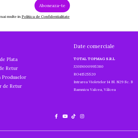
 mai multe in
Politica de Confidentialitate
Date comerciale
de Plata
TOTAL TOPMAG S.R.L
J2019000995380
 de Retur
RO41525520
a Produselor
Intrarea Violetelor 14 Bl. N29 Sc. B
r de Retur
Ramnicu Valcea, Vâlcea