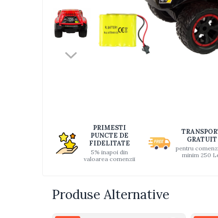
Jucarii bebelusi
Interactive, educative si muzicale
Saltelute si centre de activitati
Jucarii de baie
De plus
Zornaitoare
Distri
Pentru dentitie
pe
Faceb
Masinute
Papusi
Supermarket
PRIMESTI
TRANSPOR
PUNCTE DE
Puzzle
GRATUIT
FIDELITATE
pentru comenz
Seturi camion
5% inapoi din
minim 250 L
valoarea comenzii
Table desen copii
Jucarii de baie
Produse Alternative
Seturi de frumusete
Caluti balansoar