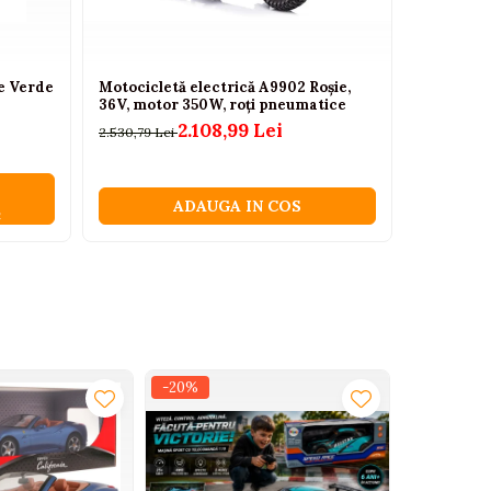
e Verde
Motocicletă electrică A9902 Roșie,
Masa multi
36V, motor 350W, roți pneumatice
construct
2.108,99 Lei
2.530,79 Lei
173,25 Lei
ADAUGA IN COS
C
-20%
-20%