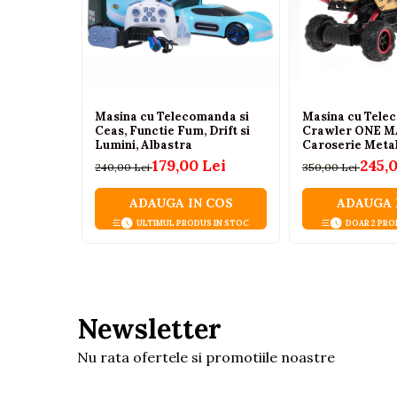
Tenisi
Botosi
Sandale
Cizme
Masina cu Telecomanda si
Masina cu Tele
Ceas, Functie Fum, Drift si
Crawler ONE MA
Bebe la masa
Lumini, Albastra
Caroserie Metal
Scaune de masa
Suspensie cu Arc
179,00 Lei
245,
240,00 Lei
350,00 Lei
Cauciuc, 2.4GHz,
Accesorii pentru hranire
Ani+
ADAUGA IN COS
ADAUGA 
Seturi de hranire
ULTIMUL PRODUS IN STOC
DOAR 2 PRO
Cani, pahare si accesorii
Biberoane
Suzete si accesorii
Newsletter
Incalzitoare pentru biberoane si
alimente
Nu rata ofertele si promotiile noastre
Bavete