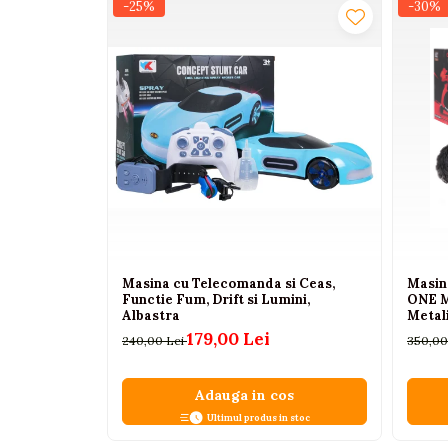
-25%
-30%
Interactive, educative si
muzicale
Figurine
Ateliere si unelte
Blocuri de constructie
Covorase de dans
Creative
De plus
Electrocasnice si bucatarii
Masina cu Telecomanda si Ceas,
Masin
Fotolii gonflabile
Functie Fum, Drift si Lumini,
ONE M
Albastra
Metali
Jocuri de indemanare
din Ca
179,00 Lei
240,00 Lei
350,00
Jocuri sportive
Jucarii educative din lemn
Adauga in cos
Motociclete
Ultimul produs in stoc
Muzica si instrumente