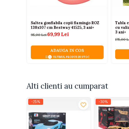
Camioane electrice
Imbracaminte
Saltea gonflabila copii flamingo ROZ
Tabla e
138x107 cm Bestway 41525, 3 ani+
cu vali
Seturi copii si bebelusi
3 ani+
69,99 Lei
95,00 Lei
Salopete bebe
175,00 L
Costumase
ADAUGA IN COS
Rochite
ULTIMUL PRODUS IN STOC
Accesorii copii
Body-uri bebe
Treninguri copii
Alti clienti au cumparat
Baia bebelusului
-25%
-30%
Incaltaminte
Adidasi
Pantofiori