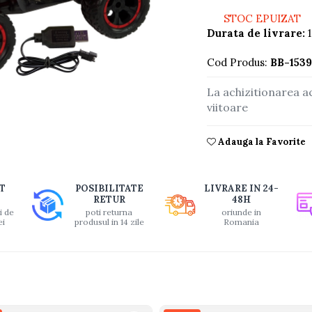
STOC EPUIZAT
Durata de livrare:
1
Cod Produs:
BB-1539
La achizitionarea a
buie
viitoare
ook
Adauga la Favorite
T
POSIBILITATE
LIVRARE IN 24-
RETUR
48H
i de
poti returna
oriunde in
ei
produsul in 14 zile
Romania