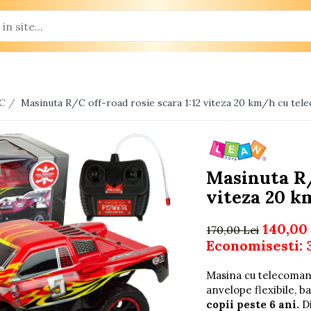
/C /
Masinuta R/C off-road rosie scara 1:12 viteza 20 km/h cu tel
Masinuta R/
viteza 20 k
140,00
170,00 Lei
Economisesti:
Masina cu telecomanda
anvelope flexibile, 
copii peste 6 ani.
Di