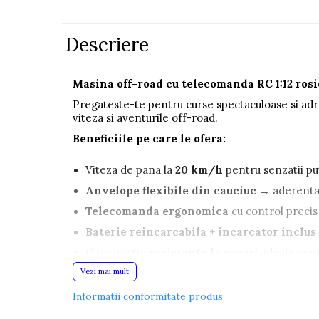
Pistoale
Plastilina
Descriere
Proiectoare
Saltelute si centre de activitati
Masina off-road cu telecomanda RC 1:12 rosie 
Pregateste-te pentru curse spectaculoase si adre
Set Avioane si submarine
viteza si aventurile off-road.
Seturi de doctor
Beneficiile pe care le ofera:
Seturi de rufe
Viteza de pana la
20 km/h
pentru senzatii pu
Trenulete
Anvelope flexibile din cauciuc
→ aderenta s
Trenuri cu sine
Telecomanda ergonomica
cu control precis 
Vehicule de constructii
Baterie reincarcabila + incarcator inclus
Jucarii exterior
Constructie
rezistenta la socuri
, ideala pen
Ride-on
👦
Vezi mai mult
Povestea unui mic pasionat de masini:
„Cand am scos masina rosie din cutie, am simtit 
Biciclete
Informatii conformitate produs
blocului. Prietenii mei au ramas uimiti cat de re
Triciclete