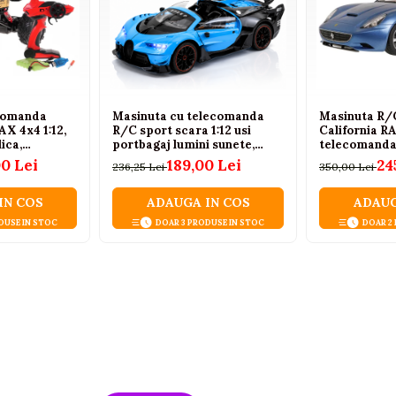
comanda
Masinuta cu telecomanda
Masinuta R/C
X 4x4 1:12,
R/C sport scara 1:12 usi
California R
ica,
portbagaj lumini sunete,
telecomanda, 
uri, Roti din
albastru, 6 ani+
00 Lei
189,00 Lei
24
236,25 Lei
350,00 Lei
 Auriu, 6
IN COS
ADAUGA IN COS
ADAUG
DUSE IN STOC
DOAR 3 PRODUSE IN STOC
DOAR 2