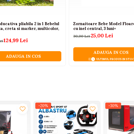
ducativa pliabila 2 in 1 Bebelul
Zornaitoare Bebe Model Floar
za, creta si marker, multicolor,
cu inel central, 3 luni+
25,00 Lei
30,00 Lei
124,99 Lei
ei
ADAUGA IN COS
ADAUGA IN COS
ULTIMUL PRODUS IN STO
-20%
-30%