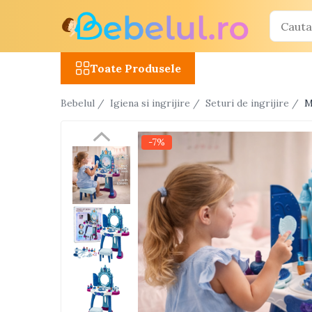
Toate Produsele
Toate Produsele
Jucarii cu telecomanda (RC)
Bebelul /
Igiena si ingrijire /
Seturi de ingrijire /
M
Masinute R/C
Tancuri R/C
-7%
Atv-uri R/C
Avioane si elicoptere R/C
Camioane R/C
Motociclete R/C
Roboti R/C
Utilaje constructii R/C
Jucarii