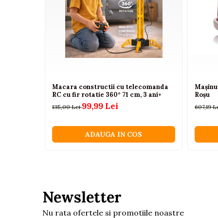
Camioane electrice
Certificari: CE, EN71
Avertisment: Nerecomandat copiilor sub 3 ani
Pentru: Fete
Imbracaminte
Varsta recomandata: 3+
Seturi copii si bebelusi
Salopete bebe
Costumase
Macara constructii cu telecomanda
Mașinu
Rochite
RC cu fir rotatie 360° 71 cm, 3 ani+
Roșu
99,99 Lei
135,00 Lei
607,19 L
Accesorii copii
Body-uri bebe
ADAUGA IN COS
Treninguri copii
Baia bebelusului
Incaltaminte
Adidasi
Newsletter
Pantofiori
Nu rata ofertele si promotiile noastre