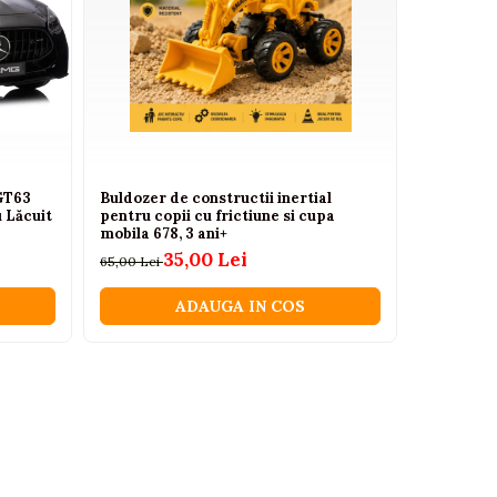
GT63
Buldozer de constructii inertial
Incalzito
 Lăcuit
pentru copii cu frictiune si cupa
și alimen
mobila 678, 3 ani+
299,00 Lei
35,00 Lei
65,00 Lei
ADAUGA IN COS