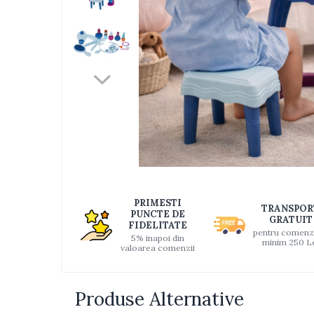
Jucarii bebelusi
Interactive, educative si muzicale
Saltelute si centre de activitati
Jucarii de baie
De plus
Zornaitoare
Pentru dentitie
Masinute
Papusi
Supermarket
Distri
pe
Puzzle
PRIMESTI
TRANSPOR
Faceb
PUNCTE DE
Seturi camion
GRATUIT
FIDELITATE
pentru comenz
5% inapoi din
Table desen copii
minim 250 L
valoarea comenzii
Jucarii de baie
Seturi de frumusete
Produse Alternative
Caluti balansoar