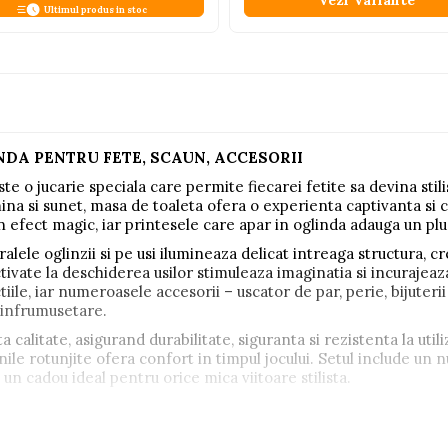
Vezi Variante
Ultimul produs in stoc
DA PENTRU FETE, SCAUN, ACCESORII
te o jucarie speciala care permite fiecarei fetite sa devina stil
na si sunet, masa de toaleta ofera o experienta captivanta si cr
n efect magic, iar printesele care apar in oglinda adauga un pl
alele oglinzii si pe usi ilumineaza delicat intreaga structura, 
ate la deschiderea usilor stimuleaza imaginatia si incurajeaza j
tiile, iar numeroasele accesorii – uscator de par, perie, bijuterii
e infrumusetare.
a calitate, asigurand durabilitate, siguranta si rezistenta la util
inile rotunjite ofera confort in timpul jocului. Setul include u
n cadou ideal pentru orice mica viitoare stilista.
e