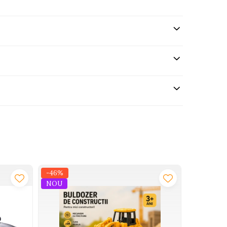
-46%
-21%
NOU