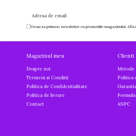
Tenisi
Botosi
Sandale
Vreau sa primesc newsletter cu promotiile magazinului. Afla
Cizme
Bebe la masa
Scaune de masa
Magazinul meu
Clienti
Accesorii pentru hranire
Despre noi
Metode 
Seturi de hranire
Termeni si Conditii
Politica
Cani, pahare si accesorii
Politica de Confidentialitate
Garanti
Biberoane
Politica de livrare
Formula
Suzete si accesorii
Contact
ANPC
Incalzitoare pentru biberoane si
alimente
Bavete