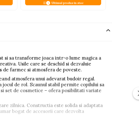
Ultimul produs in stoc
ist si sa transforme joaca intr-o lume magica a
eativa. Usile care se deschid si dezvaluie
us de farmec si atmosfera de poveste.
creand atmosfera unui adevarat budoir regal.
ocul de rol. Scaunul stabil permite copilului sa
 si set de cosmetice – ofera posibilitati variate
izare zilnica. Constructia este solida si adaptata
n numar bogat de accesorii care dezvolta