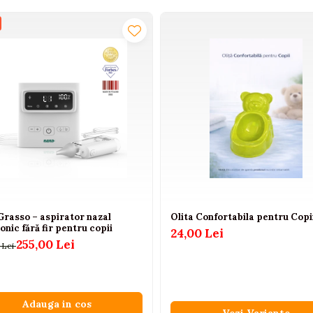
Grasso – aspirator nazal
Olita Confortabila pentru Copi
onic fără fir pentru copii
24,00 Lei
255,00 Lei
 Lei
Adauga in cos