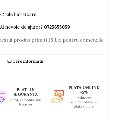
-2 zile lucratoare
Ai nevoie de ajutor?
0725655059
cestui produs primiti
13
Lei pentru comenzile
Cere informatii
PLATA ONLINE
PLATI IN
-5%
SIGURANTA
Reducere
card, ramburs sau
suplimentara la
transfer
plata online