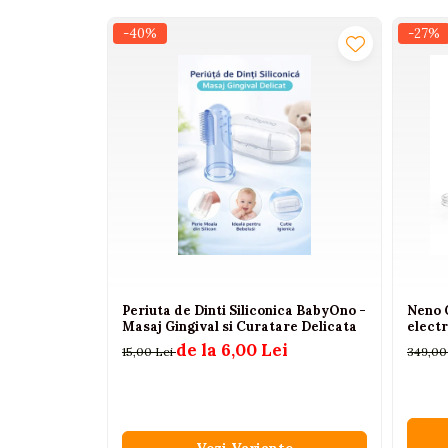
Interactive, educative si
-40%
-27%
muzicale
Figurine
Ateliere si unelte
Blocuri de constructie
Covorase de dans
Creative
De plus
Electrocasnice si bucatarii
Fotolii gonflabile
Periuta de Dinti Siliconica BabyOno -
Neno 
Jocuri de indemanare
Masaj Gingival si Curatare Delicata
electr
Jocuri sportive
de la 6,00 Lei
15,00 Lei
349,00
Jucarii educative din lemn
Motociclete
Muzica si instrumente