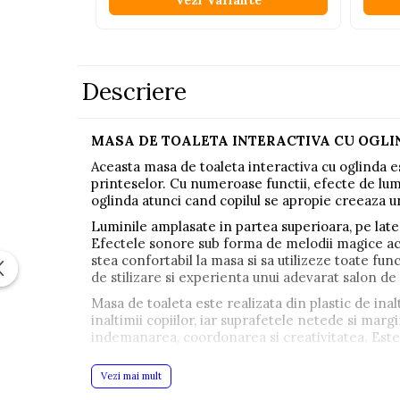
Vezi Variante
Pistoale
Plastilina
Proiectoare
Descriere
Saltelute si centre de activitati
Set Avioane si submarine
MASA DE TOALETA INTERACTIVA CU OGLIN
Seturi de doctor
Aceasta masa de toaleta interactiva cu oglinda es
printeselor. Cu numeroase functii, efecte de lumi
Seturi de rufe
oglinda atunci cand copilul se apropie creeaza u
Trenulete
Luminile amplasate in partea superioara, pe later
Trenuri cu sine
Efectele sonore sub forma de melodii magice activ
stea confortabil la masa si sa utilizeze toate func
Vehicule de constructii
de stilizare si experienta unui adevarat salon d
Masa de toaleta este realizata din plastic de inalt
Jucarii exterior
inaltimii copiilor, iar suprafetele netede si marg
indemanarea, coordonarea si creativitatea. Este u
Ride-on
SPECIFICATII:
Biciclete
Vezi mai mult
Realizata din materiale de cea mai inalta calitat
Triciclete