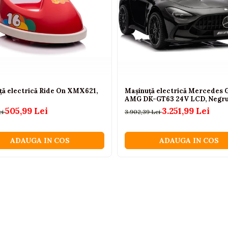
ță electrică Ride On XMX621,
Mașinuță electrică Mercedes 
AMG DK-GT63 24V LCD, Negru
505,99 Lei
3.251,99 Lei
ei
3.902,39 Lei
ADAUGA IN COS
ADAUGA IN COS