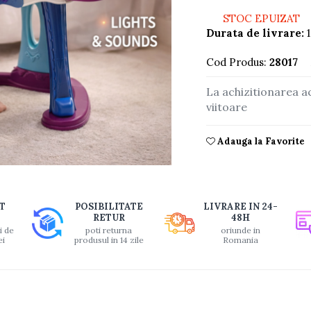
STOC EPUIZAT
Durata de livrare:
1
Cod Produs:
28017
La achizitionarea a
viitoare
Adauga la Favorite
buie
T
POSIBILITATE
LIVRARE IN 24-
ook
RETUR
48H
i de
poti returna
oriunde in
ei
produsul in 14 zile
Romania