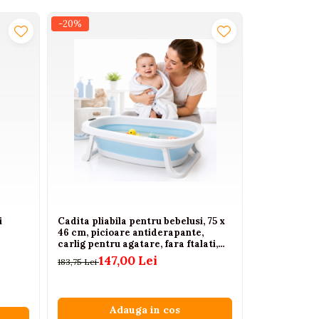
-20%
-34%
i
Cadita pliabila pentru bebelusi, 75 x
Halat copii
46 cm, picioare antiderapante,
gluga hipop
carlig pentru agatare, fara ftalati,
56
85,00 Lei
albastra, 0+
147,00 Lei
183,75 Lei
Adauga in cos
A