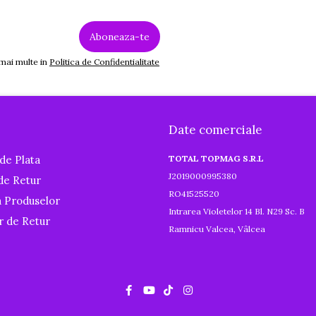
 mai multe in
Politica de Confidentialitate
Date comerciale
de Plata
TOTAL TOPMAG S.R.L
J2019000995380
 de Retur
RO41525520
a Produselor
Intrarea Violetelor 14 Bl. N29 Sc. B
r de Retur
Ramnicu Valcea, Vâlcea