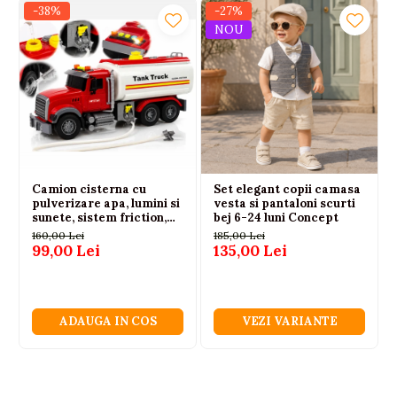
-38%
-27%
NOU
Camion cisterna cu
Set elegant copii camasa
pulverizare apa, lumini si
vesta si pantaloni scurti
sunete, sistem friction,
bej 6-24 luni Concept
alb-rosu, 36 cm, 3 ani+
160,00 Lei
185,00 Lei
99,00 Lei
135,00 Lei
ADAUGA IN COS
VEZI VARIANTE