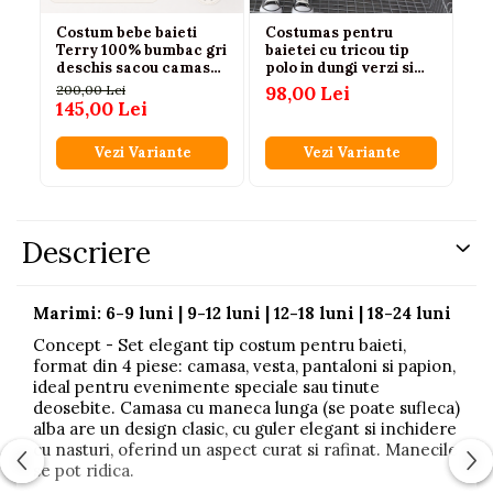
Costum bebe baieti
Costumas pentru
Co
Terry 100% bumbac gri
baietei cu tricou tip
tr
deschis sacou camasa
polo in dungi verzi si
be
cu body papion si
IVOIRE
200,00 Lei
98,00 Lei
15
pantaloni 6-24 luni
145,00 Lei
12
Vezi Variante
Vezi Variante
Descriere
Marimi: 6-9 luni | 9-12 luni | 12-18 luni | 18-24 luni
Concept - Set elegant tip costum pentru baieti,
format din 4 piese: camasa, vesta, pantaloni si papion,
ideal pentru evenimente speciale sau tinute
deosebite. Camasa cu maneca lunga (se poate sufleca)
alba are un design clasic, cu guler elegant si inchidere
cu nasturi, oferind un aspect curat si rafinat. Manecile
se pot ridica.