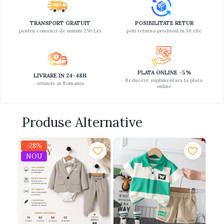
TRANSPORT GRATUIT
POSIBILITATE RETUR
pentru comenzi de minim 250 Lei
poti returna produsul in 14 zile
PLATA ONLINE -5%
LIVRARE IN 24-48H
Reducere suplimentara la plata
oriunde in Romania
online
Produse Alternative
-28%
-1
NOU
N