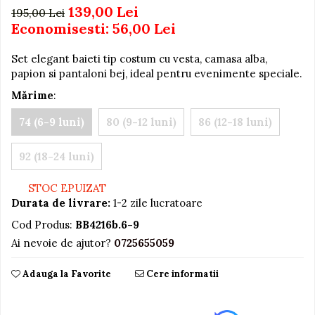
139,00 Lei
195,00 Lei
Jucarii educative din lemn
Economisesti:
56,00
Lei
Motociclete
Set elegant baieti tip costum cu vesta, camasa alba,
Muzica si instrumente
papion si pantaloni bej, ideal pentru evenimente speciale.
Pistoale
Mărime
:
Plastilina
74 (6-9 luni)
80 (9-12 luni)
86 (12-18 luni)
Proiectoare
Saltelute si centre de activitati
92 (18-24 luni)
Set Avioane si submarine
STOC EPUIZAT
Seturi de doctor
Durata de livrare:
1-2 zile lucratoare
Seturi de rufe
Cod Produs:
BB4216b.6-9
Trenulete
Ai nevoie de ajutor?
0725655059
Trenuri cu sine
Adauga la Favorite
Cere informatii
Vehicule de constructii