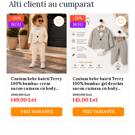
Alti clienti au cumparat
-26%
-28%
NOU
NOU
Costum bebe baieti Terry
Costum bebe baieti Terry
100% bumbac crem
100% bumbac gri deschis
sacou camasa cu body
sacou camasa cu body
papion si pantaloni 6-24
papion si pantaloni 6-24
200,00 Lei
200,00 Lei
luni
luni
149,00 Lei
145,00 Lei
VEZI VARIANTE
VEZI VARIANTE