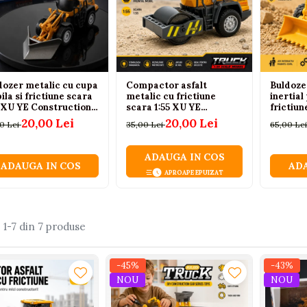
dozer metalic cu cupa
Compactor asfalt
Buldoze
la si frictiune scara
metalic cu frictiune
inertial
5 XU YE Construction
scara 1:55 XU YE
frictiun
ck
Construction Truck
678, 3 a
20,00 Lei
20,00 Lei
0 Lei
35,00 Lei
65,00 Le
ADAUGA IN COS
ADAUGA IN COS
ADA
APROAPE EPUIZAT
:
1-
7
din
7
produse
-45%
-43%
NOU
NOU