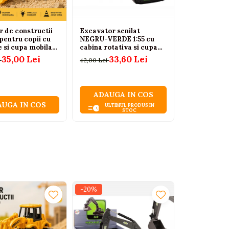
r de constructii
Excavator senilat
Camion cu 
 pentru copii cu
NEGRU-VERDE 1:55 cu
detasabila l
e si cupa mobila
cabina rotativa si cupa
sunete, galb
ni+
metal
35,00 Lei
33,60 Lei
72
i
42,00 Lei
135,00 Lei
ADAUGA IN COS
ADAUGA
UGA IN COS
ULTIMUL PRODUS IN
ULTIM
STOC
-20%
-47%