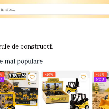
ule de constructii
e mai populare
%
-20%
-46%
U
NOU