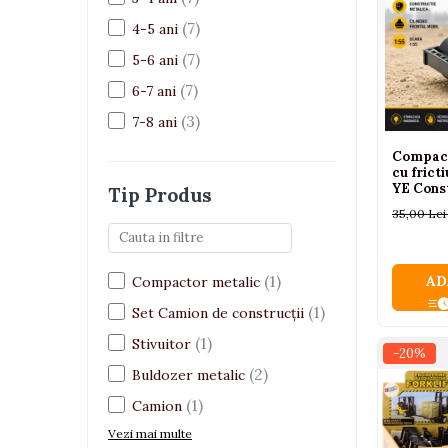
Pistoale
(7)
4-5 ani
Plastilina
(7)
5-6 ani
Proiectoare
(7)
6-7 ani
Saltelute si centre de activitati
(3)
7-8 ani
Set Avioane si submarine
Compact
cu frict
Seturi de doctor
YE Cons
Tip Produs
Seturi de rufe
35,00 Le
Trenulete
Trenuri cu sine
(1)
AD
Compactor metalic
Vehicule de constructii
(1)
Set Camion de construcții
(1)
Stivuitor
Jucarii exterior
-20%
(2)
Buldozer metalic
Ride-on
(1)
Camion
Biciclete
Vezi mai multe
Triciclete