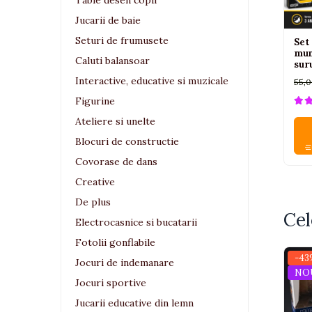
Jucarii bebelusi
Table desen copii
Jucarii de baie
Interactive, educative si muzicale
Saltelute si centre de activitati
Seturi de frumusete
Set
munc
Jucarii de baie
Caluti balansoar
suru
De plus
Interactive, educative si muzicale
55,0
Zornaitoare
Figurine
Pentru dentitie
Ateliere si unelte
Masinute
Blocuri de constructie
Papusi
Covorase de dans
Supermarket
Creative
Puzzle
De plus
Cel
Seturi camion
Electrocasnice si bucatarii
Table desen copii
Fotolii gonflabile
-43
Jucarii de baie
Jocuri de indemanare
NO
Seturi de frumusete
Jocuri sportive
Caluti balansoar
Jucarii educative din lemn