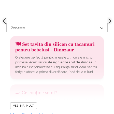
Descriere
🍽️ Set tavita din silicon cu tacamuri
pentru bebelusi - Dinozaur
O alegere perfectă pentru mesele zilnice ale micilor
prințese! Acest set cu
design adorabil de dinozaur
îmbină funcționalitatea cu siguranța, fiind ideal pentru
fetițele aflate la
prima diversificare, încă de la 6 luni.
🍳 Ce conține setul?
1 x farfurie roz cu 3 compartimente și ventuză anti-
alunecare
VEZI MAI MULT
1 x linguriță cu vârf moale din silicon