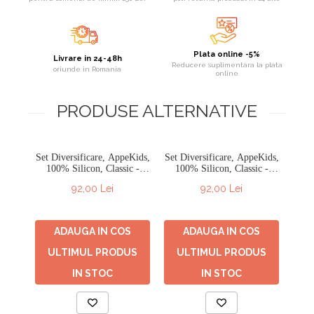
Plata online -5%
Livrare in 24-48h
Reducere suplimentara la plata
oriunde in Romania
online
PRODUSE ALTERNATIVE
Set Diversificare, AppeKids,
Set Diversificare, AppeKids,
Set D
-
100% Silicon, Classic -
100% Silicon, Classic -
1
Albastru
GALBEN
92,00 Lei
92,00 Lei
ADAUGA IN COS
ADAUGA IN COS
ULTIMUL PRODUS
ULTIMUL PRODUS
U
IN STOC
IN STOC