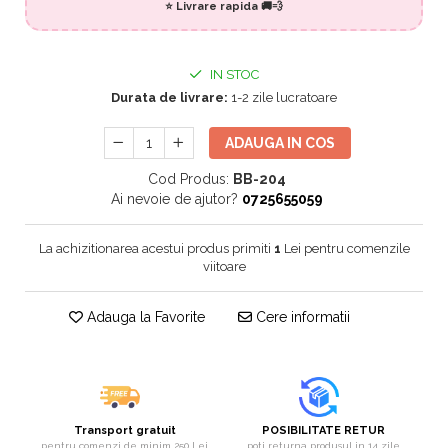
⭐ Livrare rapida 🚚💨
Jucarii educative din lemn
Motociclete
IN STOC
Muzica si instrumente
Durata de livrare:
1-2 zile lucratoare
Pistoale
ADAUGA IN COS
Plastilina
Cod Produs:
BB-204
Proiectoare
Ai nevoie de ajutor?
0725655059
Saltelute si centre de activitati
Set Avioane si submarine
La achizitionarea acestui produs primiti
1
Lei pentru comenzile
viitoare
Seturi de doctor
Seturi de rufe
Adauga la Favorite
Cere informatii
Trenulete
Trenuri cu sine
Vehicule de constructii
Transport gratuit
POSIBILITATE RETUR
pentru comenzi de minim 250 Lei
poti returna produsul in 14 zile