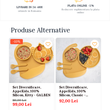
PLATA ONLINE -5%
LIVRARE IN 24-48H
Reducere suplimentara la plata
oriunde in Romania
online
Produse Alternative
-10%
-1
Set Diversificare,
Set Diversificare,
Se
AppeKids, 100%
AppeKids, 100%
Ap
Silicon, Kitty - GALBEN
Silicon, Classic -
Si
GALBEN
110,00 Lei
92,00 Lei
110
99,00 Lei
9