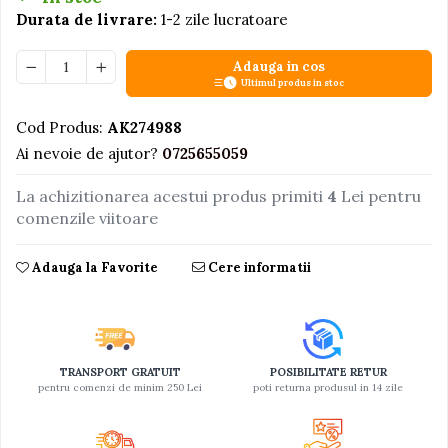
Durata de livrare:
1-2 zile lucratoare
Jucarii educative din lemn
Motociclete
Adauga in cos
Ultimul produs in stoc
Muzica si instrumente
Pistoale
Cod Produs:
AK274988
Plastilina
Ai nevoie de ajutor?
0725655059
Proiectoare
La achizitionarea acestui produs primiti
4
Lei pentru
Saltelute si centre de activitati
comenzile viitoare
Set Avioane si submarine
Adauga la Favorite
Cere informatii
Seturi de doctor
Seturi de rufe
Trenulete
Trenuri cu sine
TRANSPORT GRATUIT
POSIBILITATE RETUR
pentru comenzi de minim 250 Lei
poti returna produsul in 14 zile
Vehicule de constructii