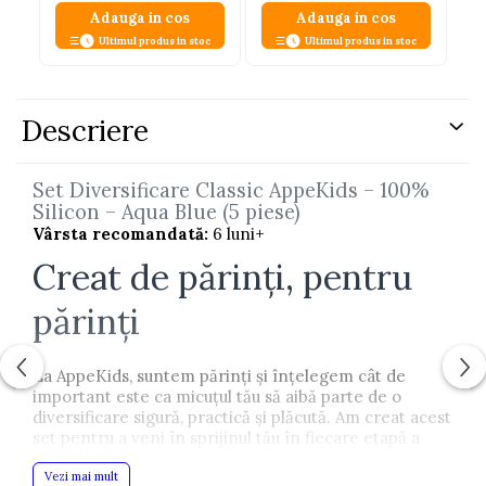
Adauga in cos
Adauga in cos
Ultimul produs in stoc
Ultimul produs in stoc
Descriere
Set Diversificare Classic AppeKids – 100%
Silicon – Aqua Blue (5 piese)
Vârsta recomandată:
6 luni+
Creat de părinți, pentru
părinți
La AppeKids, suntem părinți și înțelegem cât de
important este ca micuțul tău să aibă parte de o
diversificare sigură, practică și plăcută. Am creat acest
set pentru a veni în sprijinul tău în fiecare etapă a
mesei copilului.
Vezi mai mult