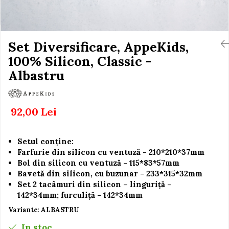
Igiena si Ingrijire Postnatala
Jucarii de baie
Ingrijire cosmetica mamici
Seturi de frumusete
Perioada Alaptarii
Perioada Sarcinii
Set Diversificare, AppeKids,
Caluti balansoar
Pompe de san
100% Silicon, Classic -
Interactive, educative si
Sisteme De Purtare
muzicale
Albastru
Figurine
Ateliere si unelte
92,00 Lei
Blocuri de constructie
Covorase de dans
Setul conține:
Creative
Farfurie din silicon cu ventuză - 210*210*37mm
Bol din silicon cu ventuză - 115*83*57mm
De plus
Bavetă din silicon, cu buzunar - 233*315*32mm
Electrocasnice si bucatarii
Set 2 tacâmuri din silicon – linguriță -
142*34mm; furculiță - 142*34mm
Fotolii gonflabile
Variante
:
ALBASTRU
Jocuri de indemanare
In stoc
Jocuri sportive