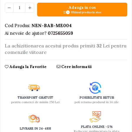
Adauga in cos
Jucarii educative din lemn
Ultimul produs in stoc
Motociclete
Cod Produs:
NEN-BAB-ME004
Muzica si instrumente
Ai nevoie de ajutor?
0725655059
Pistoale
Plastilina
La achizitionarea acestui produs primiti
32
Lei pentru
comenzile viitoare
Proiectoare
Saltelute si centre de activitati
Adauga la Favorite
Cere informatii
Set Avioane si submarine
Seturi de doctor
Seturi de rufe
TRANSPORT GRATUIT
POSIBILITATE RETUR
Trenulete
pentru comenzi de minim 250 Lei
poti returna produsul in 14 zile
Trenuri cu sine
Vehicule de constructii
PLATA ONLINE -5%
LIVRARE IN 24-48H
Reducere suplimentara la plata