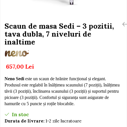
Igiena si Ingrijire Postnatala
Jucarii de baie
Ingrijire cosmetica mamici
Seturi de frumusete
Perioada Alaptarii
Perioada Sarcinii
Scaun de masa Sedi – 3 pozitii,
Caluti balansoar
Pompe de san
tava dubla, 7 niveluri de
Interactive, educative si
Sisteme De Purtare
muzicale
inaltime
Figurine
Ateliere si unelte
Blocuri de constructie
657,00 Lei
Covorase de dans
Neno Sedi
este un scaun de hrănire funcțional și elegant.
Creative
Produsul este reglabil în înălțimea scaunului (7 poziții), înălțimea
De plus
tăvii (3 poziții), înclinarea scaunului (3 poziții) și suportul pentru
picioare (3 poziții). Confortul și siguranța sunt asigurate de
Electrocasnice si bucatarii
hamurile cu 5 puncte și roțile blocabile.
Fotolii gonflabile
In stoc
Jocuri de indemanare
Durata de livrare:
1-2 zile lucratoare
Jocuri sportive