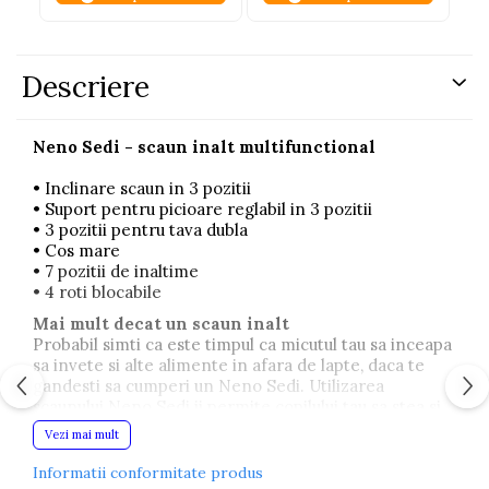
Descriere
Neno Sedi - scaun inalt multifunctional
• Inclinare scaun in 3 pozitii
• Suport pentru picioare reglabil in 3 pozitii
• 3 pozitii pentru tava dubla
• Cos mare
• 7 pozitii de inaltime
• 4 roti blocabile
Mai mult decat un scaun inalt
Probabil simti ca este timpul ca micutul tau sa inceapa
sa invete si alte alimente in afara de lapte, daca te
gandesti sa cumperi un Neno Sedi. Utilizarea
scaunului Neno Sedi ii permite copilului tau sa stea si
sa manance impreuna cu familia.
Vezi mai mult
Centuri de siguranta cu 5 puncte
Informatii conformitate produs
Scaunul este echipat cu centuri de siguranta in 5