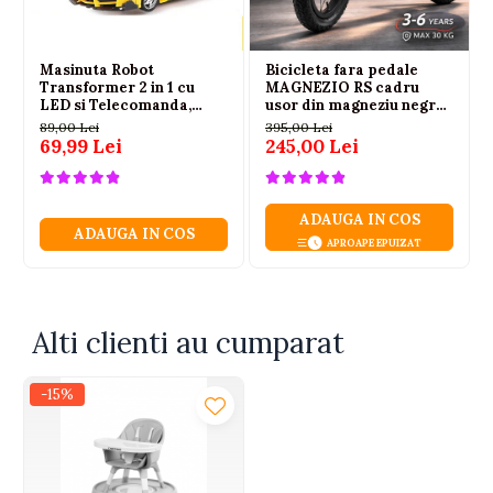
Pozitii tava: 3
Pozitii suport picioare: 2 inaltimi, 3 unghiuri
Material husa: Piele ecologica
Masinuta Robot
Bicicleta fara pedale
Greutate: 8,5 kg
Transformer 2 in 1 cu
MAGNEZIO RS cadru
LED si Telecomanda,
usor din magneziu negru
Dimensiuni desfacut: 54x82x112 cm
Scara 1:18, Galbena, 6 ani+
3-6 ani
89,00 Lei
395,00 Lei
Dimensiuni pliat: 54x47x90 cm
69,99 Lei
245,00 Lei
ADAUGA IN COS
ADAUGA IN COS
APROAPE EPUIZAT
Alti clienti au cumparat
-15%