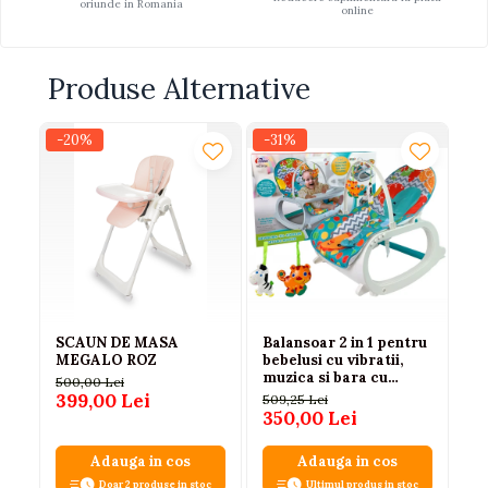
oriunde in Romania
online
Produse Alternative
-20%
-31%
SCAUN DE MASA
Balansoar 2 in 1 pentru
MEGALO ROZ
bebelusi cu vibratii,
muzica si bara cu
500,00 Lei
jucarii, 0-3 ani, max. 20
399,00 Lei
509,25 Lei
kg
350,00 Lei
Adauga in cos
Adauga in cos
Doar 2 produse in stoc
Ultimul produs in stoc