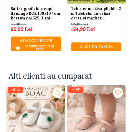
Saltea gonflabila copii
Tabla educativa pliabila 2
flamingo ROZ 138x107 cm
in 1 Bebelul cu valiza,
Bestway 41525, 3 ani+
creta si marker,
multicolor, 3 ani+
95,00 Lei
175,00 Lei
69,99 Lei
124,99 Lei
ADAUGA IN COS
ADAUGA IN COS
ULTIMUL PRODUS IN
STOC
Alti clienti au cumparat
-10%
-10%