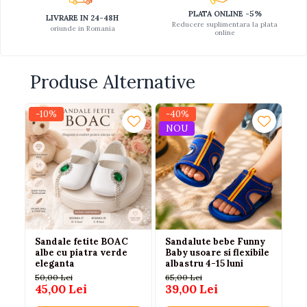
PLATA ONLINE -5%
LIVRARE IN 24-48H
Reducere suplimentara la plata
oriunde in Romania
online
Produse Alternative
-10%
-40%
-1
NOU
Sandale fetite BOAC
Sandalute bebe Funny
Sa
albe cu piatra verde
Baby usoare si flexibile
pe
eleganta
albastru 4-15 luni
fl
23
50,00 Lei
65,00 Lei
10
45,00 Lei
39,00 Lei
8