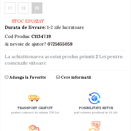
17
18
19
Jucarii educative din lemn
Motociclete
STOC EPUIZAT
Muzica si instrumente
Durata de livrare:
1-2 zile lucratoare
Pistoale
Cod Produs:
C11347.19
Ai nevoie de ajutor?
0725655059
Plastilina
Proiectoare
La achizitionarea acestui produs primiti
2
Lei pentru
comenzile viitoare
Saltelute si centre de activitati
Set Avioane si submarine
Adauga la Favorite
Cere informatii
Seturi de doctor
Seturi de rufe
Trenulete
Trenuri cu sine
TRANSPORT GRATUIT
POSIBILITATE RETUR
pentru comenzi de minim 250 Lei
poti returna produsul in 14 zile
Vehicule de constructii