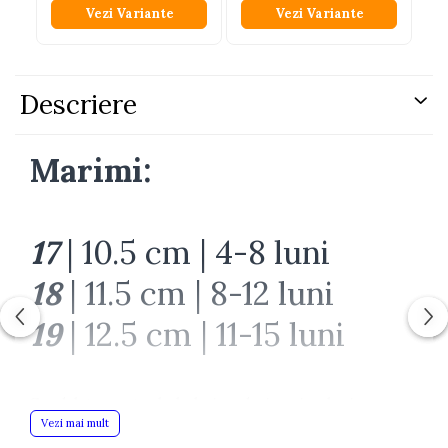
Vezi Variante
Vezi Variante
Descriere
Marimi:
17
| 10.5 cm | 4-8 luni
18
| 11.5 cm | 8-12 luni
19
| 12.5 cm | 11-15 luni
Sandalute pentru bebelusi cu design simplu si
confortabil, potrivite pentru sezonul cald si utilizare
Vezi mai mult
zilnica. Model usor si flexibil, creat pentru confortul