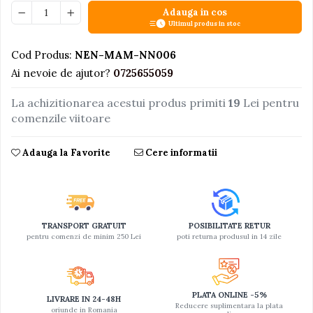
Adauga in cos
Jucarii educative din lemn
Ultimul produs in stoc
Motociclete
Cod Produs:
NEN-MAM-NN006
Muzica si instrumente
Ai nevoie de ajutor?
0725655059
Pistoale
La achizitionarea acestui produs primiti
19
Lei pentru
Plastilina
comenzile viitoare
Proiectoare
Saltelute si centre de activitati
Adauga la Favorite
Cere informatii
Set Avioane si submarine
Seturi de doctor
Seturi de rufe
TRANSPORT GRATUIT
POSIBILITATE RETUR
Trenulete
pentru comenzi de minim 250 Lei
poti returna produsul in 14 zile
Trenuri cu sine
Vehicule de constructii
PLATA ONLINE -5%
LIVRARE IN 24-48H
Reducere suplimentara la plata
oriunde in Romania