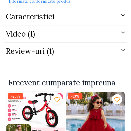
Informatii conformitate produs
Caracteristici
Video
(1)
Review-uri
(1)
Comunicație Bidirecțională
Frecvent cumparate impreuna
Ascultă și vorbește cu micuțul tău prin
sistemul audio integrat. Ideal și pentru
monitorizarea persoanelor vârstnice.
-25%
-13%