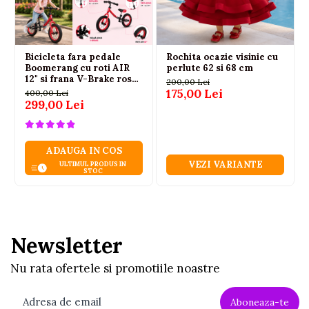
Bicicleta fara pedale
Rochita ocazie visinie cu
Boomerang cu roti AIR
perlute 62 si 68 cm
12" si frana V-Brake rosu
200,00 Lei
3-5 ani
175,00 Lei
400,00 Lei
299,00 Lei
ADAUGA IN COS
VEZI VARIANTE
ULTIMUL PRODUS IN
STOC
Vedere pe timp de noapte
Neno Gato2 activează automat iluminarea IR
Newsletter
când se face întuneric. Viziune clară, fără a
deranja somnul copilului.
Nu rata ofertele si promotiile noastre