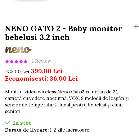
Igiena si Ingrijire Postnatala
Jucarii de baie
Ingrijire cosmetica mamici
Seturi de frumusete
Perioada Alaptarii
Perioada Sarcinii
NENO GATO 2 - Baby monitor
Caluti balansoar
Pompe de san
bebelusi 3.2 inch
Interactive, educative si
Sisteme De Purtare
muzicale
Figurine
1 Review
Ateliere si unelte
399,00 Lei
Blocuri de constructie
435,00 Lei
Economisesti:
36,00
Lei
Covorase de dans
Creative
Monitor video wireless Neno Gato2 cu ecran de 2",
cameră cu vedere nocturnă, VOX, 8 melodii de leagăn și
De plus
senzor de temperatură. Ideal pentru bebeluși și chiar
Electrocasnice si bucatarii
seniori.
Fotolii gonflabile
In stoc
Jocuri de indemanare
Durata de livrare:
1-2 zile lucratoare
Jocuri sportive