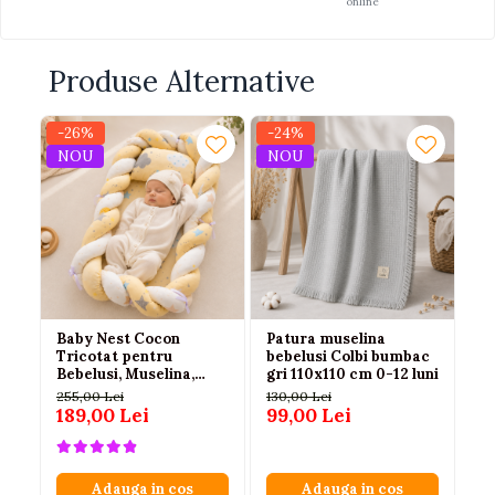
online
Produse Alternative
-26%
-24%
-
NOU
NOU
Baby Nest Cocon
Patura muselina
Ca
Tricotat pentru
bebelusi Colbi bumbac
cu
Bebelusi, Muselina,
gri 110x110 cm 0-12 luni
av
Protectie Impletita,
255,00 Lei
130,00 Lei
18
Saltea si Pernuta
189,00 Lei
99,00 Lei
11
Incluse, 72 x 52 cm,
Galben, 0-1 Ani
Adauga in cos
Adauga in cos