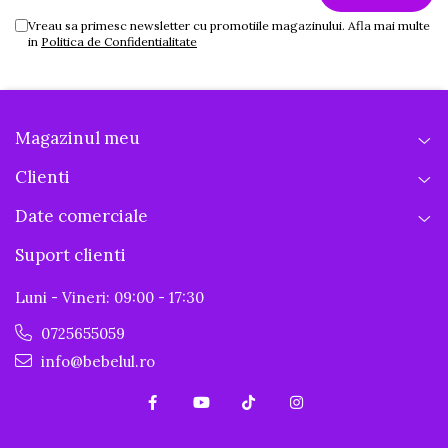
Vreau sa primesc newsletter cu promotiile magazinului. Afla mai multe
in
Politica de Confidentialitate
Magazinul meu
Clienti
Date comerciale
Suport clienti
Luni - Vineri: 09:00 - 17:30
0725655059
Mod VOX – Standby Inteligent
info@bebelul.ro
Economisește bateria. Camera se activează
automat la detectarea sunetelor din camera
bebelușului.