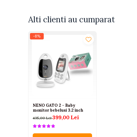
Tenisi
Botosi
Alti clienti au cumparat
Sandale
Cizme
-8%
Bebe la masa
Scaune de masa
Accesorii pentru hranire
Seturi de hranire
Cani, pahare si accesorii
Biberoane
Suzete si accesorii
NENO GATO 2 - Baby
monitor bebelusi 3.2 inch
Incalzitoare pentru biberoane si
399,00 Lei
alimente
435,00 Lei
Bavete