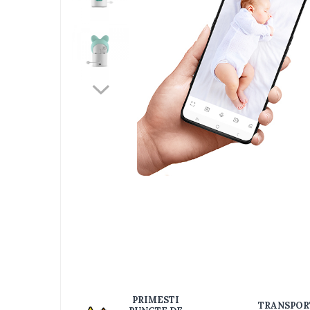
Jucarii bebelusi
Interactive, educative si muzicale
Saltelute si centre de activitati
Jucarii de baie
De plus
Zornaitoare
Pentru dentitie
Masinute
Papusi
Supermarket
Distri
Puzzle
pe
Seturi camion
Faceb
Table desen copii
Jucarii de baie
Seturi de frumusete
PRIMESTI
Caluti balansoar
TRANSPOR