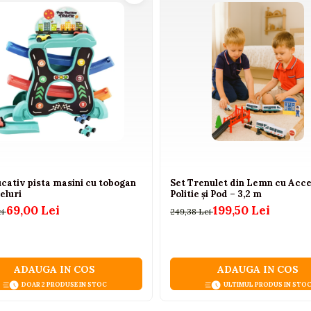
cativ pista masini cu tobogan
Set Trenulet din Lemn cu Acce
veluri
Politie și Pod – 3,2 m
69,00 Lei
199,50 Lei
ei
249,38 Lei
oapte
ni clare chiar și în întuneric complet, pentru monitoriz
ADAUGA IN COS
ADAUGA IN COS
DOAR 2 PRODUSE IN STOC
ULTIMUL PRODUS IN STO