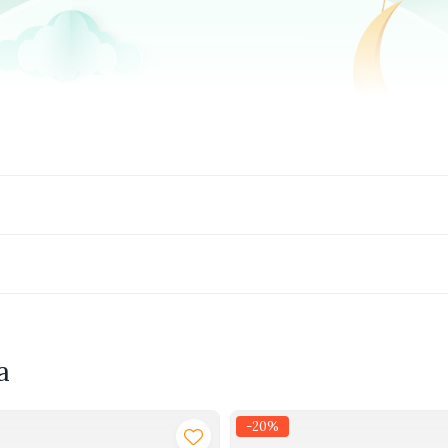
a
-20%