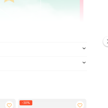
-30%
-34%