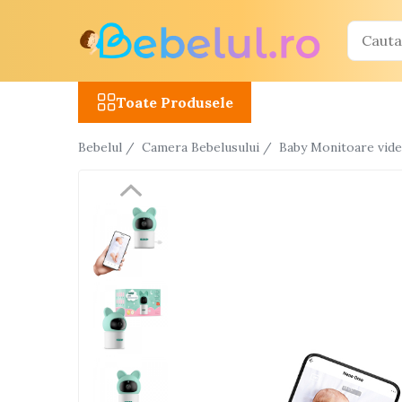
Toate Produsele
Toate Produsele
Jucarii cu telecomanda (RC)
Masinute R/C
Bebelul /
Camera Bebelusului /
Baby Monitoare vid
Tancuri R/C
Atv-uri R/C
Avioane si elicoptere R/C
Camioane R/C
Motociclete R/C
Roboti R/C
Utilaje constructii R/C
Jucarii