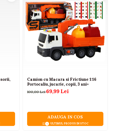
sorii,
Camion cu Macara si Frictiune 1:16
Masinuta 
Portocaliu, jucarie, copii, 3 ani+
telecoman
69,99 Lei
100,00 Lei
170,63 Lei
are non-stop.
ADAUGA IN COS
C
ULTIMUL PRODUS IN STOC