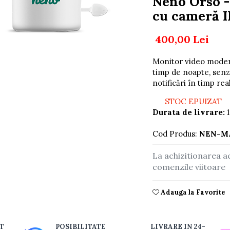
Neno Orso -
cu cameră I
400,00 Lei
Monitor video moder
timp de noapte, senz
notificări în timp rea
STOC EPUIZAT
Durata de livrare:
1
Cod Produs:
NEN-M
buie
La achizitionarea a
ook
comenzile viitoare
Adauga la Favorite
T
POSIBILITATE
LIVRARE IN 24-