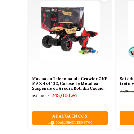
Camioane electrice
Imbracaminte
Seturi copii si bebelusi
Salopete bebe
Costumase
Rochite
Accesorii copii
Body-uri bebe
Masina cu Telecomanda Crawler ONE
Set edu
MAX 4x4 1:12, Caroserie Metalica,
trei ni
Treninguri copii
Suspensie cu Arcuri, Roti din Cauciuc,
85,00 L
2.4GHz, Auriu, 6 Ani+
Vizibilitate excelentă pe timp de n
Baia bebelusului
245,00 Lei
350,00 Lei
Camera cu infraroșu integrată oferă imagi
Incaltaminte
ADAUGA IN COS
Adidasi
DOAR 2 PRODUSE IN STOC
Pantofiori