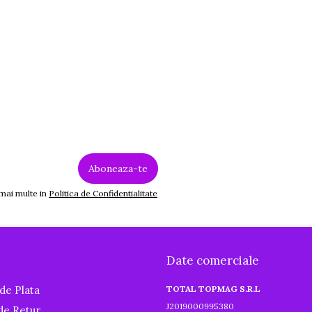
 mai multe in
Politica de Confidentialitate
 tabletă, cu ajutorul conexiunii Wi-Fi integrate.
Date comerciale
de Plata
TOTAL TOPMAG S.R.L
J2019000995380
 de Retur