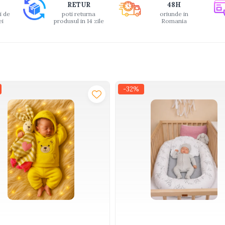
RETUR
48H
i de
poti returna
oriunde in
ei
produsul in 14 zile
Romania
-32%