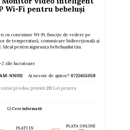
 Monitor video inteligent
P Wi-Fi pentru bebeluși
n cu conexiune Wi-Fi, funcție de vedere pe
or de temperatură, comunicare bidirecțională și
l. Ideal pentru siguranța bebelușului tău.
-2 zile lucratoare
AM-NN011
Ai nevoie de ajutor?
0725655059
cestui produs primiti
20
Lei pentru
Cere informatii
PLATA ONLINE
PLATI IN