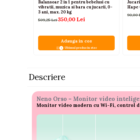
Balansoar 2 in 1 pentru bebelusi cu
Jucari
vibratii, muzica si bara cu jucarii, 0-
Hape 
Pistoale
3 ani, max. 20 kg
90,00 
Plastilina
350,00 Lei
509,25 Lei
Proiectoare
Saltelute si centre de activitati
Adauga in cos
Set Avioane si submarine
Ultimul produs in stoc
Seturi de doctor
Seturi de rufe
Descriere
Trenulete
Trenuri cu sine
Vehicule de constructii
Neno Orso – Monitor video intelige
Monitor video modern cu Wi-Fi, control de 
Jucarii exterior
Ride-on
Biciclete
Triciclete