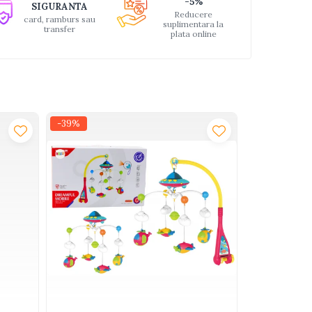
-5%
SIGURANTA
Reducere
card, ramburs sau
suplimentara la
transfer
plata online
-39%