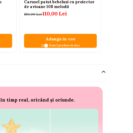
n
Carusel patut bebelusi cu proiector
Set Sensillo
de avioane 108 melodii
Maxim pentr
110,00 Lei
99,00 Lei
180,00 Lei
Adauga in cos
V
Doar 2 produse in stoc
în timp real, oricând și oriunde.