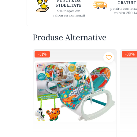
PUNCTE DE
GRATUIT
FIDELITATE
Interactive, educative si
pentru comenz
5% inapoi din
muzicale
minim 250 L
valoarea comenzii
Figurine
Ateliere si unelte
Produse Alternative
Blocuri de constructie
Covorase de dans
-31%
-39%
Creative
De plus
Electrocasnice si bucatarii
Fotolii gonflabile
Jocuri de indemanare
Jocuri sportive
Jucarii educative din lemn
Motociclete
Muzica si instrumente