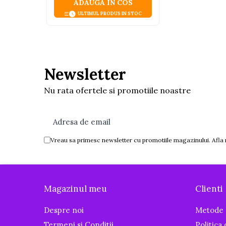
ADAUGA IN COS
Igiena si ingrijire
ULTIMUL PRODUS IN STOC
Baia bebelusului
Termometre pentru baie
Prosoape
Cadite
Newsletter
Halate de baie
Cutii pentru suzete si depozitare
Nu rata ofertele si promotiile noastre
Aspiratoare nazale si filtre
Perii pentru biberoane si tetine
Periute de dinti
Vreau sa primesc newsletter cu promotiile magazinului. Afla
Olite si reductoare WC
Conexiune rapidă prin Wi-Fi
Scutece si accesorii
Acces de oriunde, direct de pe telefon sau
Pentru Mamici
Magazinul meu
Clienti
Igiena si Ingrijire Postnatala
Despre noi
Metode 
Ingrijire cosmetica mamici
Termeni si Conditii
Politica
Perioada Alaptarii