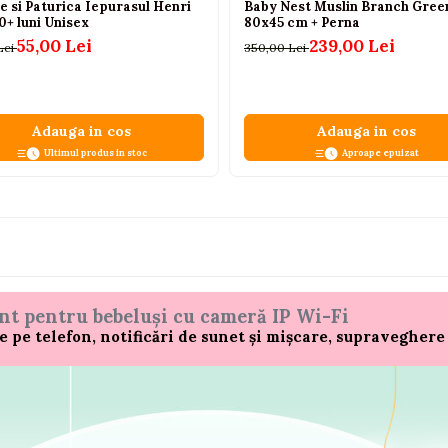
e si Paturica Iepurasul Henri
Baby Nest Muslin Branch Gree
0+ luni Unisex
80x45 cm + Perna
55,00 Lei
239,00 Lei
Lei
350,00 Lei
Adauga in cos
Adauga in cos
Ultimul produs in stoc
Aproape epuizat
nt pentru bebeluși cu cameră IP Wi-Fi
pe telefon, notificări de sunet și mișcare, supraveghere 