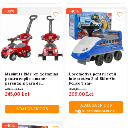
-39%
-40%
Masinuta Ride-on de impins
Locomotiva pentru copii
pentru copii cu maner
interactiva 2in1 Ride-On
parental si bara de
Police 3 ani+
protectie rosie LEAN CARS
400,00 Lei
350,00 Lei
18 luni+
245,00 Lei
209,00 Lei
ADAUGA IN COS
ADAUGA IN COS
DOAR 2 PRODUSE IN STOC
-40%