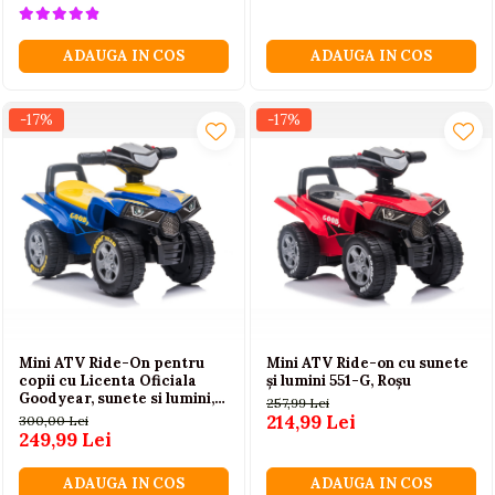
ADAUGA IN COS
ADAUGA IN COS
-17%
-17%
Mini ATV Ride-On pentru
Mini ATV Ride-on cu sunete
copii cu Licenta Oficiala
și lumini 551-G, Roșu
Goodyear, sunete si lumini,
257,99 Lei
model 551-G, Albastru, 18
214,99 Lei
300,00 Lei
luni+, max. 25 kg
249,99 Lei
ADAUGA IN COS
ADAUGA IN COS