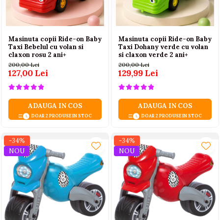
Masinuta copii Ride-on Baby
Masinuta copii Ride-on Baby
Taxi Bebelul cu volan si
Taxi Dohany verde cu volan
claxon rosu 2 ani+
si claxon verde 2 ani+
200,00 Lei
200,00 Lei
127,00 Lei
129,99 Lei
ADAUGA IN COS
ADAUGA IN COS
DOAR 2 PRODUSE IN STOC
DOAR 2 PRODUSE IN STOC
-34%
-34%
NOU
NOU