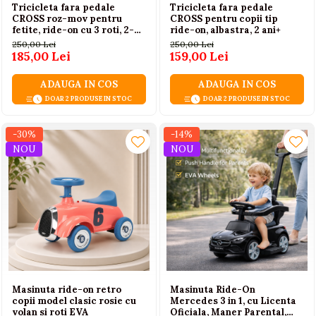
Tricicleta fara pedale
Tricicleta fara pedale
CROSS roz-mov pentru
CROSS pentru copii tip
fetite, ride-on cu 3 roti, 2-4
ride-on, albastra, 2 ani+
ani
250,00 Lei
250,00 Lei
185,00 Lei
159,00 Lei
ADAUGA IN COS
ADAUGA IN COS
DOAR 2 PRODUSE IN STOC
DOAR 2 PRODUSE IN STOC
-30%
-14%
NOU
NOU
Masinuta ride-on retro
Masinuta Ride-On
copii model clasic rosie cu
Mercedes 3 in 1, cu Licenta
volan si roti EVA
Oficiala, Maner Parental,