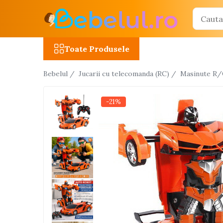
Toate Produsele
Toate Produsele
Jucarii cu telecomanda (RC)
Bebelul /
Jucarii cu telecomanda (RC) /
Masinute R
Masinute R/C
Tancuri R/C
-21%
Atv-uri R/C
Avioane si elicoptere R/C
Camioane R/C
Motociclete R/C
Roboti R/C
Utilaje constructii R/C
Jucarii