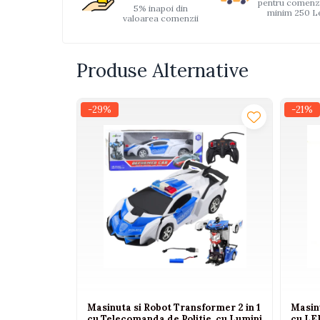
pentru comenz
5% inapoi din
Interactive, educative si
minim 250 L
valoarea comenzii
muzicale
Figurine
Produse Alternative
Ateliere si unelte
Blocuri de constructie
-29%
-21%
Covorase de dans
Creative
De plus
Electrocasnice si bucatarii
Fotolii gonflabile
Jocuri de indemanare
Jocuri sportive
Jucarii educative din lemn
Motociclete
Masinuta si Robot Transformer 2 in 1
Masin
Muzica si instrumente
cu Telecomanda de Politie, cu Lumini
cu LED