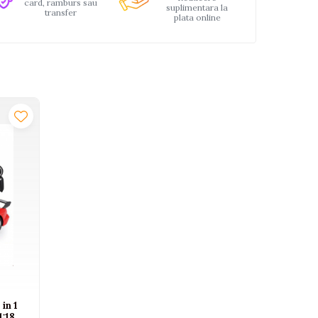
card, ramburs sau
suplimentara la
transfer
plata online
in 1
:18,