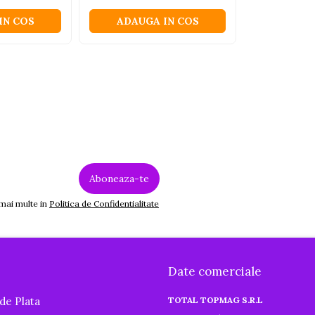
IN COS
ADAUGA IN COS
 mai multe in
Politica de Confidentialitate
Date comerciale
de Plata
TOTAL TOPMAG S.R.L