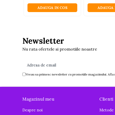
Igiena si ingrijire
ADAUGA IN COS
ADAUGA 
Baia bebelusului
Termometre pentru baie
Prosoape
Cadite
Newsletter
Halate de baie
Cutii pentru suzete si depozitare
Nu rata ofertele si promotiile noastre
Aspiratoare nazale si filtre
Perii pentru biberoane si tetine
Periute de dinti
Vreau sa primesc newsletter cu promotiile magazinului. Afla
Olite si reductoare WC
Scutece si accesorii
Pentru Mamici
Magazinul meu
Clienti
Igiena si Ingrijire Postnatala
Ingrijire cosmetica mamici
Despre noi
Metode 
Perioada Alaptarii