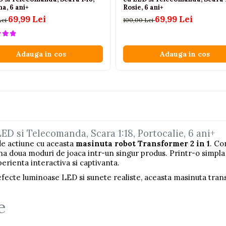
a, 6 ani+
Rosie, 6 ani+
69,99 Lei
69,99 Lei
Lei
100,00 Lei
Adauga in cos
Adauga in cos
ED si Telecomanda, Scara 1:18, Portocalie, 6 ani+
de actiune cu aceasta
masinuta robot Transformer 2 in 1
. Co
ina doua moduri de joaca intr-un singur produs. Printr-o simpl
erienta interactiva si captivanta.
 efecte luminoase LED si sunete realiste, aceasta masinuta tran
e