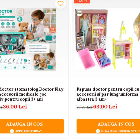
-20%
incluse)
sunt incluse)
 doctor stomatolog Doctor Play
Papusa doctor pentru copii cu
accesorii medicale, joc
accesorii si par lung uniforma
v pentru copii 3+ ani
albastra 3 ani+
36,00 Lei
63,00 Lei
ei
78,75 Lei
ADAUGA IN COS
ADAUGA IN COS
tea
APROAPE EPUIZAT
DOAR 3 PRODUSE IN STOC
u