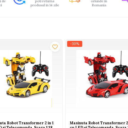
i de
poti returna
oriunde in
ei
produsul in 14 zile
Romania
-30%
uta Robot Transformer 2 in 1
Masinuta Robot Transformer 2 
 si Telecomanda, Scara 1:18,
cu LED si Telecomanda, Scara 1