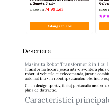
si Sunete, 3 ani+
Galben
Pistoale
74,99 Lei
105,00 Lei
89,00 
Plastilina
Proiectoare
Adauga in cos
Saltelute si centre de activitati
Set Avioane si submarine
Seturi de doctor
Descriere
Seturi de rufe
Trenulete
Masinuta Robot Transformer 2 in 1 cu L
Trenuri cu sine
Transforma fiecare joaca intr-o aventura plina 
Vehicule de constructii
roboti si vehicule cu telecomanda, jucaria comb
automat intr-un robot spectaculos, oferind o exp
Cu un design sportiv, finisaj portocaliu modern,
Jucarii exterior
plina de distractie.
Ride-on
Caracteristici principal
Biciclete
Triciclete