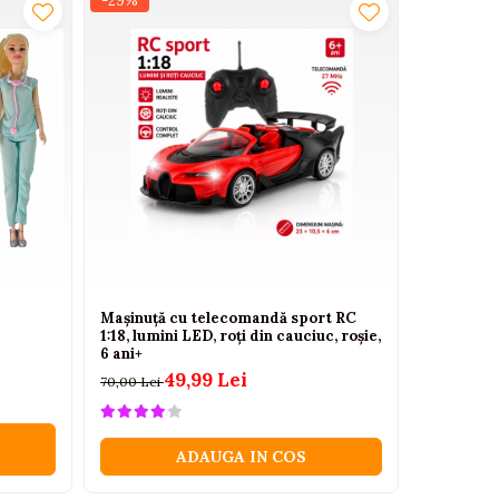
-29%
-37%
Mașinuță cu telecomandă sport RC
Masinuta 
1:18, lumini LED, roți din cauciuc, roșie,
sunete, 24
6 ani+
142,00 Lei
49,99 Lei
70,00 Lei
ADAUGA IN COS