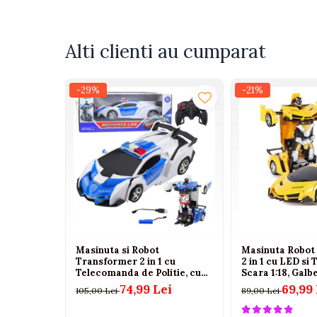
Tenisi
Ofera doua jucarii intr-una singura
Botosi
Ideal pentru joaca individuala sau impreuna cu
Alti clienti au cumparat
Sandale
Avertisment
Cizme
-29%
-21%
Produs recomandat copiilor cu varsta de
peste 
Bebe la masa
Scaune de masa
Accesorii pentru hranire
Seturi de hranire
Cani, pahare si accesorii
Biberoane
Suzete si accesorii
Masinuta si Robot
Masinuta Robot
Incalzitoare pentru biberoane si
Transformer 2 in 1 cu
2 in 1 cu LED si
alimente
Telecomanda de Politie, cu
Scara 1:18, Galbe
Lumini si Sunete, 3 ani+
74,99 Lei
69,99 
105,00 Lei
89,00 Lei
Bavete