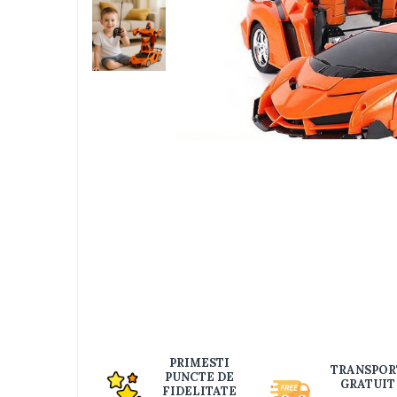
Jucarii bebelusi
Interactive, educative si muzicale
Saltelute si centre de activitati
Jucarii de baie
De plus
Zornaitoare
Pentru dentitie
Masinute
Papusi
Supermarket
Distri
pe
Puzzle
Faceb
Seturi camion
Table desen copii
Jucarii de baie
Seturi de frumusete
PRIMESTI
TRANSPOR
PUNCTE DE
GRATUIT
Caluti balansoar
FIDELITATE