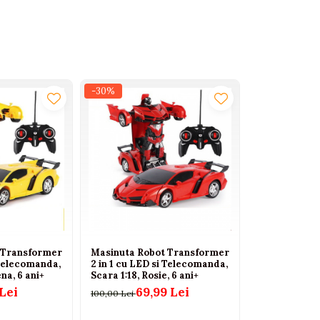
 prietenii
-30%
6 ani
. Contine piese mici. Se utilizeaza sub supravegherea unui 
 Transformer
Masinuta Robot Transformer
 Telecomanda,
2 in 1 cu LED si Telecomanda,
na, 6 ani+
Scara 1:18, Rosie, 6 ani+
Lei
69,99 Lei
100,00 Lei