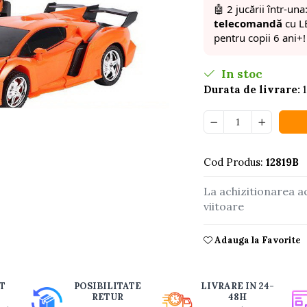
🤖 2 jucării într-una
telecomandă
cu L
pentru copii 6 ani+!
In stoc
Durata de livrare:
1
Cod Produs:
12819B
buie
La achizitionarea a
viitoare
ook
Adauga la Favorite
T
POSIBILITATE
LIVRARE IN 24-
RETUR
48H