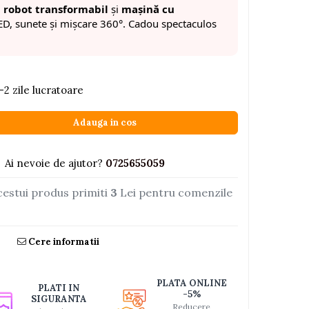
:
robot transformabil
și
mașină cu
ED, sunete și mișcare 360°. Cadou spectaculos
-2 zile lucratoare
Adauga in cos
Ai nevoie de ajutor?
0725655059
cestui produs primiti
3
Lei pentru comenzile
Cere informatii
PLATA ONLINE
PLATI IN
-5%
SIGURANTA
Reducere