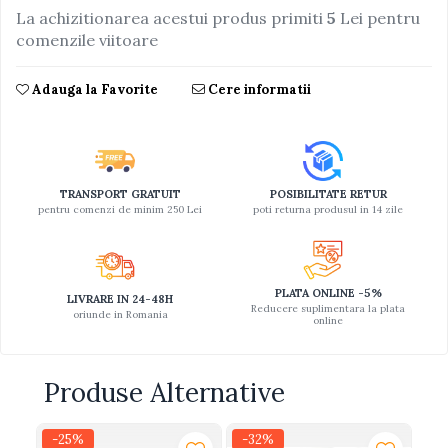
La achizitionarea acestui produs primiti
5
Lei pentru
Jucarii educative din lemn
comenzile viitoare
Motociclete
Adauga la Favorite
Cere informatii
Muzica si instrumente
Pistoale
Plastilina
Proiectoare
TRANSPORT GRATUIT
POSIBILITATE RETUR
pentru comenzi de minim 250 Lei
poti returna produsul in 14 zile
Saltelute si centre de activitati
Set Avioane si submarine
Seturi de doctor
PLATA ONLINE -5%
LIVRARE IN 24-48H
Seturi de rufe
Reducere suplimentara la plata
oriunde in Romania
online
Trenulete
Trenuri cu sine
Produse Alternative
Vehicule de constructii
-25%
-32%
-