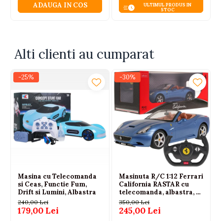
ADAUGA IN COS
ULTIMUL PRODUS IN
distractie.
STOC
Alti clienti au cumparat
-25%
-30%
Masina cu Telecomanda
Masinuta R/C 1:12 Ferrari
si Ceas, Functie Fum,
California RASTAR cu
Drift si Lumini, Albastra
telecomanda, albastra, 6
ani+
240,00 Lei
350,00 Lei
179,00 Lei
245,00 Lei