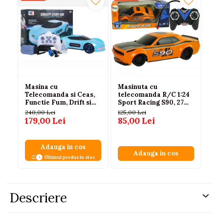
Masina cu
Masinuta cu
Ma
Telecomanda si Ceas,
telecomanda R/C 1:24
RC
Functie Fum, Drift si
Sport Racing S90, 27
te
Lumini, Albastra
MHz, Portocalie, 6+ ani
al
240,00 Lei
125,00 Lei
170
179,00 Lei
85,00 Lei
11
Adauga in cos
Adauga in cos
Ultimul produs in stoc
Descriere