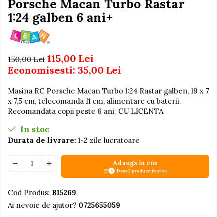
Porsche Macan Turbo Rastar
Igiena si Ingrijire Postnatala
Jucarii de baie
Ingrijire cosmetica mamici
1:24 galben 6 ani+
Seturi de frumusete
Perioada Alaptarii
Perioada Sarcinii
Caluti balansoar
Pompe de san
Interactive, educative si
115,00 Lei
150,00 Lei
Sisteme De Purtare
muzicale
Economisesti:
35,00
Lei
Figurine
Masina RC Porsche Macan Turbo 1:24 Rastar galben, 19 x 7
Ateliere si unelte
x 7,5 cm, telecomanda 11 cm, alimentare cu baterii.
Blocuri de constructie
Recomandata copii peste 6 ani. CU LICENTA
Covorase de dans
In stoc
Durata de livrare:
1-2 zile lucratoare
Creative
De plus
Adauga in cos
Electrocasnice si bucatarii
Doar 2 produse in stoc
Fotolii gonflabile
Cod Produs:
B15269
Jocuri de indemanare
Ai nevoie de ajutor?
0725655059
Jocuri sportive