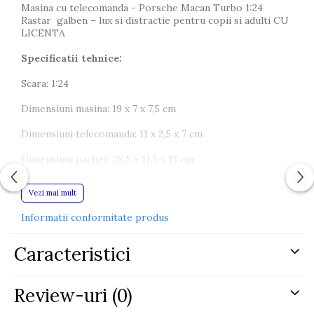
Masina cu telecomanda - Porsche Macan Turbo 1:24
Rastar galben – lux si distractie pentru copii si adulti CU
LICENTA
Specificatii tehnice:
Scara: 1:24
Dimensiuni masina: 19 x 7 x 7,5 cm
Dimensiuni telecomanda: 11 x 2,5 x 7 cm
Dimensiuni pachet: 38,5 x 11,5 x 13 cm
Alimentare masina: 3 baterii AA (nu sunt incluse)
Vezi mai mult
Alimentare telecomanda: 2 baterii AA (nu sunt incluse)
Informatii conformitate produs
Material: plastic rezistent, roti din cauciuc
Caracteristici
Varsta recomandata: 6+ ani
Certificat CE si conform EN71
Review-uri
(0)
Continut kit: