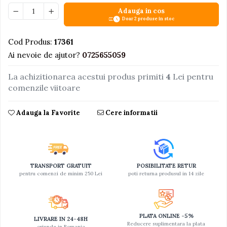
Adauga in cos
Jucarii educative din lemn
Doar 2 produse in stoc
Motociclete
Cod Produs:
17361
Muzica si instrumente
Ai nevoie de ajutor?
0725655059
Pistoale
La achizitionarea acestui produs primiti
4
Lei pentru
Plastilina
comenzile viitoare
Proiectoare
Saltelute si centre de activitati
Adauga la Favorite
Cere informatii
Set Avioane si submarine
Seturi de doctor
Seturi de rufe
TRANSPORT GRATUIT
POSIBILITATE RETUR
Trenulete
pentru comenzi de minim 250 Lei
poti returna produsul in 14 zile
Trenuri cu sine
Vehicule de constructii
PLATA ONLINE -5%
LIVRARE IN 24-48H
Reducere suplimentara la plata
oriunde in Romania