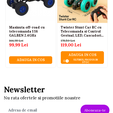
Masinuta off-road cu
Twister Stunt Car RC cu
telecomanda 1:16
Telecomanda si Control
GALBEN 2.4GHz
Gestual, LED, Cascadorii
360
144,38 Lei
178,50 Lei
99,99 Lei
119,00 Lei
ADAUGA IN COS
ADAUGA IN COS
ULTIMUL PRODUS IN
STOC
Newsletter
Nu rata ofertele si promotiile noastre