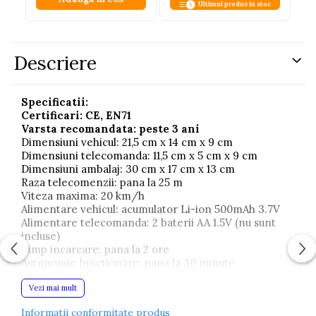
Ultimul produs in stoc
Descriere
Specificatii:
Certificari: CE, EN71
Varsta recomandata: peste 3 ani
Dimensiuni vehicul: 21,5 cm x 14 cm x 9 cm
Dimensiuni telecomanda: 11,5 cm x 5 cm x 9 cm
Dimensiuni ambalaj: 30 cm x 17 cm x 13 cm
Raza telecomenzii: pana la 25 m
Viteza maxima: 20 km/h
Alimentare vehicul: acumulator Li-ion 500mAh 3.7V
Alimentare telecomanda: 2 baterii AA 1.5V (nu sunt
incluse)
Timp incarcare: pana la 2 ore
Autonomie functionare: pana la 30 minute
Frecventa: 27 MHz
Vezi mai mult
Continut set:
Masina RC 1:16
Informatii conformitate produs