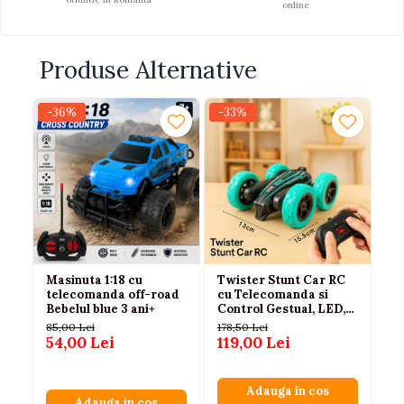
online
Produse Alternative
-36%
-33%
-3
Masinuta 1:18 cu
Twister Stunt Car RC
Ca
telecomanda off-road
cu Telecomanda si
te
Bebelul blue 3 ani+
Control Gestual, LED,
MH
Cascadorii 360
cm
85,00 Lei
178,50 Lei
15
54,00 Lei
119,00 Lei
10
Adauga in cos
Adauga in cos