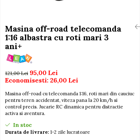
Igiena si Ingrijire Postnatala
Jucarii de baie
Ingrijire cosmetica mamici
Seturi de frumusete
Perioada Alaptarii
Perioada Sarcinii
Masina off-road telecomanda
Caluti balansoar
Pompe de san
1:16 albastra cu roti mari 3
Interactive, educative si
Sisteme De Purtare
muzicale
ani+
Figurine
Ateliere si unelte
95,00 Lei
Blocuri de constructie
121,00 Lei
Economisesti:
26,00
Lei
Covorase de dans
Creative
Masina off-road cu telecomanda 1:16, roti mari din cauciuc
pentru teren accidentat, viteza pana la 20 km/h si
De plus
control precis. Jucarie RC dinamica pentru distractie
Electrocasnice si bucatarii
activa si aventura.
Fotolii gonflabile
In stoc
Jocuri de indemanare
Durata de livrare:
1-2 zile lucratoare
Jocuri sportive