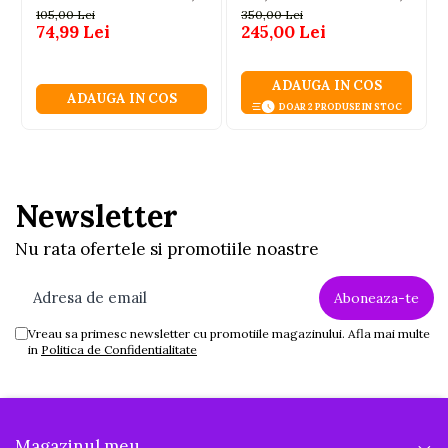
cu Lumini si Sunete, 3
Suspensie cu Arcuri, Roti
105,00 Lei
350,00 Lei
ani+
din Cauciuc, 2.4GHz,
74,99 Lei
245,00 Lei
Auriu, 6 Ani+
ADAUGA IN COS
ADAUGA IN COS
DOAR 2 PRODUSE IN STOC
Newsletter
Nu rata ofertele si promotiile noastre
Vreau sa primesc newsletter cu promotiile magazinului. Afla mai multe
in
Politica de Confidentialitate
Magazinul meu