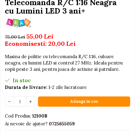
Telecomanda R/C 1:16 Neagra
Igiena si Ingrijire Postnatala
Jucarii de baie
Ingrijire cosmetica mamici
cu Lumini LED 3 ani+
Seturi de frumusete
Perioada Alaptarii
Perioada Sarcinii
Caluti balansoar
Pompe de san
Interactive, educative si
55,00 Lei
75,00 Lei
Sisteme De Purtare
muzicale
Economisesti:
20,00
Lei
Figurine
Masina de politie cu telecomanda R/C 1:16, culoare
Ateliere si unelte
neagra, cu lumini LED si control 27 MHz. Ideala pentru
Blocuri de constructie
copii peste 3 ani, pentru joaca de actiune si patrulare.
Covorase de dans
In stoc
Durata de livrare:
1-2 zile lucratoare
Creative
De plus
Adauga in cos
Electrocasnice si bucatarii
Fotolii gonflabile
Cod Produs:
12100B
Ai nevoie de ajutor?
0725655059
Jocuri de indemanare
Jocuri sportive