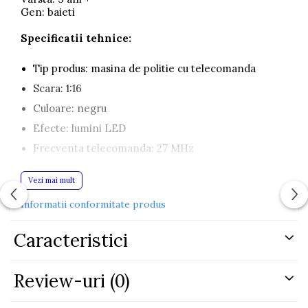
Gen: baieti
Specificatii tehnice:
Tip produs: masina de politie cu telecomanda
Scara: 1:16
Culoare: negru
Efecte: lumini LED
Frecventa telecomanda: 27 MHz
Control: inainte, inapoi, stanga, dreapta
Vezi mai mult
Telecomanda: neagra cu butoane rosii
Informatii conformitate produs
Alimentare masina: 4 x AA 1.5V (nu sunt incluse)
Alimentare telecomanda: 2 x AA 1.5V (nu sunt
Caracteristici
incluse)
Certificare: CE
Review-uri
(0)
Varsta recomandata: peste 3 ani
Dimensiuni: