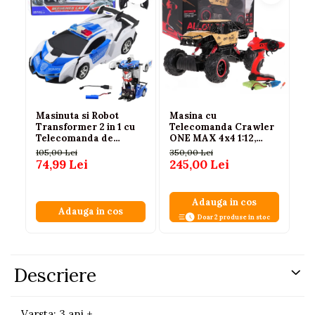
Masinuta si Robot
Masina cu
Ma
Transformer 2 in 1 cu
Telecomanda Crawler
Fe
Telecomanda de
ONE MAX 4x4 1:12,
RA
Politie, cu Lumini si
Caroserie Metalica,
te
105,00 Lei
350,00 Lei
35
Sunete, 3 ani+
Suspensie cu Arcuri,
6 
74,99 Lei
245,00 Lei
24
Roti din Cauciuc,
2.4GHz, Auriu, 6 Ani+
Adauga in cos
Adauga in cos
Doar 2 produse in stoc
Descriere
Varsta: 3 ani +