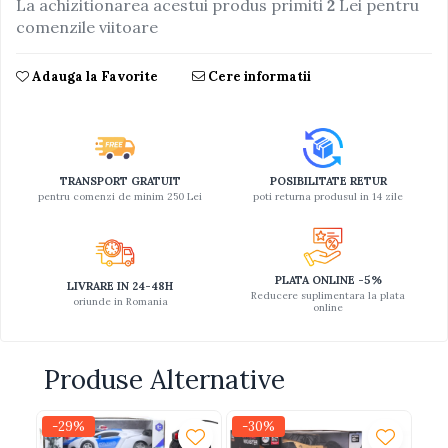
La achizitionarea acestui produs primiti
2
Lei pentru
comenzile viitoare
Jucarii educative din lemn
Motociclete
Adauga la Favorite
Cere informatii
Muzica si instrumente
Pistoale
Plastilina
TRANSPORT GRATUIT
POSIBILITATE RETUR
Proiectoare
pentru comenzi de minim 250 Lei
poti returna produsul in 14 zile
Saltelute si centre de activitati
Set Avioane si submarine
Seturi de doctor
PLATA ONLINE -5%
LIVRARE IN 24-48H
Reducere suplimentara la plata
oriunde in Romania
Seturi de rufe
online
Trenulete
Trenuri cu sine
Produse Alternative
Vehicule de constructii
-29%
-30%
-