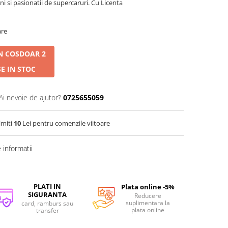
ani si pasionatii de supercaruri. Cu Licenta
are
N COS
DOAR 2
E IN STOC
Ai nevoie de ajutor?
0725655059
imiti
10
Lei pentru comenzile viitoare
informatii
PLATI IN
Plata online -5%
SIGURANTA
Reducere
suplimentara la
card, ramburs sau
plata online
transfer