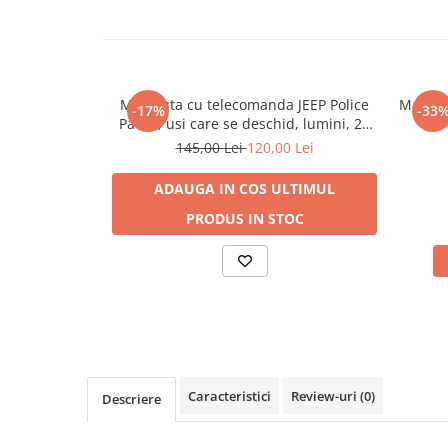
Interactive, educative si muzicale
Figurine
Ateliere si unelte
Masinuta cu telecomanda JEEP Police
Masina
-17%
-33
Blocuri de constructie
Patrol, usi care se deschid, lumini, 27
Covorase de dans
MHz (29 cm)
145,00 Lei
120,00 Lei
Creative
ADAUGA IN COS
ULTIMUL
De plus
PRODUS IN STOC
Electrocasnice si bucatarii
Fotolii gonflabile
Jocuri de indemanare
Jocuri sportive
Jucarii educative din lemn
Motociclete
Caracteristici
Review-uri
(0)
Descriere
Muzica si instrumente