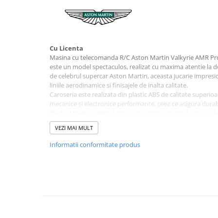
Pistoale
Plastilina
Proiectoare
Saltelute si centre de activitati
Cu Licenta
Masina cu telecomanda R/C Aston Martin Valkyrie AMR Pro
Set Avioane si submarine
este un model spectaculos, realizat cu maxima atentie la detal
de celebrul supercar Aston Martin, aceasta jucarie impresi
Seturi de doctor
liniile aerodinamice si finisajele de inalta calitate.
Seturi de rufe
Caroseria este realizata din plastic ABS de calitate superi
mecanice si electronice performante, ceea ce asigura durabi
Trenulete
fluida. Modelul reproduce cu acuratete aspectul vehiculului r
Trenuri cu sine
atent finisate.
VEZI MAI MULT
Masina poate fi controlata in toate directiile – inainte, inap
Vehicule de constructii
intermediul unei telecomenzi pe frecventa de 2.4 GHz, care 
Informatii conformitate produs
utilizarea simultana a mai multor masini. Dispune de doua 
independente si mecanism de reglare a directiei, oferind st
Jucarii exterior
excelente.
Ride-on
Rotile din cauciuc asigura o aderenta buna, iar luminile LE
realism si atractivitate in timpul jocului. Usile care se des
Biciclete
si realismul modelului.
Triciclete
Masina cu telecomanda Aston Martin Valkyrie AMR Pro este
pasionati de masini sport si pentru colectionari, fiind potriv