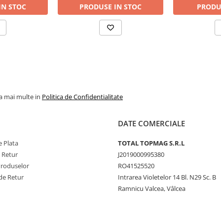
IN STOC
PRODUSE IN STOC
PRODU
la mai multe in
Politica de Confidentialitate
DATE COMERCIALE
 Plata
TOTAL TOPMAG S.R.L
e Retur
J2019000995380
Produselor
RO41525520
de Retur
Intrarea Violetelor 14 Bl. N29 Sc. B
Ramnicu Valcea, Vâlcea