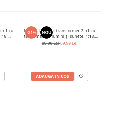
in 1 cu
Masinuta Robot transformer 2in1 cu
Masinuta Rob
-21%
NOU
-21%
:18,
telecomanda, lumini și sunete, 1:18,
LED si Te
albastra, 2.4 GHz, 6 ani+
Po
89,00 Lei
69,99 Lei
89
ADAUGA IN COS
ADAU