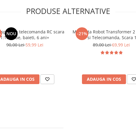
PRODUSE ALTERNATIVE
 sport cu telecomanda RC scara
Masinuta Robot Transformer 2 
%
NOU
-21%
1:16, blue, baieti, 6 ani+
LED si Telecomanda, Scara 1
Galbena, 6 ani+
90,00 Lei
59,99 Lei
89,00 Lei
69,99 Lei
ADAUGA IN COS
ADAUGA IN COS