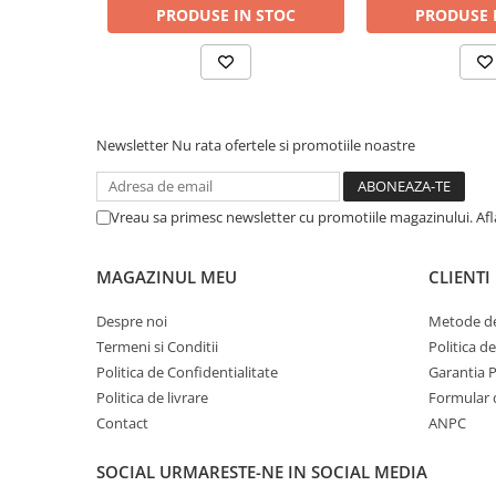
Camioane electrice
telecomanda
PRODUSE IN STOC
PRODUSE 
manual de utilizare
ambalaj original colorat
Imbracaminte
Seturi copii si bebelusi
Salopete bebe
Newsletter
Nu rata ofertele si promotiile noastre
Costumase
Rochite
Vreau sa primesc newsletter cu promotiile magazinului. Af
Accesorii copii
Body-uri bebe
MAGAZINUL MEU
CLIENTI
Treninguri copii
Despre noi
Metode de
Baia bebelusului
Termeni si Conditii
Politica d
Politica de Confidentialitate
Garantia 
Incaltaminte
Politica de livrare
Formular 
Adidasi
Contact
ANPC
Pantofiori
SOCIAL
URMARESTE-NE IN SOCIAL MEDIA
Tenisi