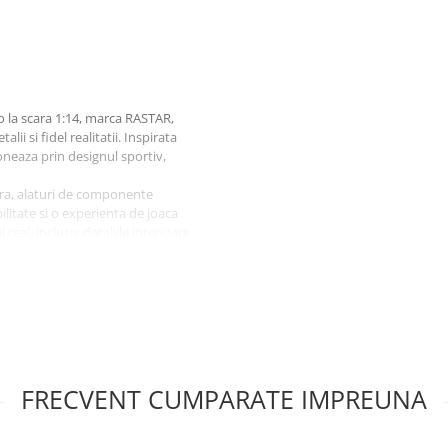
 la scara 1:14, marca RASTAR,
ii si fidel realitatii. Inspirata
oneaza prin designul sportiv,
oara, alaturi de componente
litate si o experienta de joaca
eal, inclusiv detaliile interioare
oi, stanga si dreapta – prin
elimina interferentele si permite
trepte de viteza, amortizoare
abilitate si manevrabilitate
D fata si spate adauga un plus de
chid sporesc experienta interactiva
FRECVENT CUMPARATE IMPREUNA
 alegerea ideala pentru copiii
ita atat pentru joaca, cat si