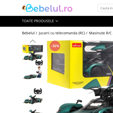
Toate Produsele
TOATE PRODUSELE
Jucarii cu telecomanda (RC)
Bebelul /
Jucarii cu telecomanda (RC) /
Masinute R/C
Masinute R/C
-36%
Tancuri R/C
Atv-uri R/C
Avioane si elicoptere R/C
Camioane R/C
Motociclete R/C
Roboti R/C
Utilaje constructii R/C
Jucarii
Jucarii bebelusi