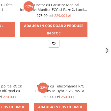
 0+ fata
Set Doctor cu Carucior Medical
Camion El
-17%
-17%
ici
Interactiv, Monitor ECG si Raze X, Lumini
4x
si Sunete, Accesorii Medicale, 3 ani+
275,00 Lei
229,00 Lei
2.
UL
ADAUGA IN COS
DOAR 2 PRODUSE
IN STOC
AD
 politie ROCK
Masina cu Telecomanda R/C
Masina
-32%
-30%
off-road cu
1:14 BMW M Hybrid V8 RASTAR
Crawler 
anda RC 1:8
Alba
Caroserie 
ei
270,00 Lei
365,00 Lei
250,00 Lei
350,0
cu Arcuri
2.4GHz
 COS
ULTIMUL
ADAUGA IN COS
ULTIMUL
ADAUGA