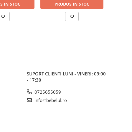
S IN STOC
PRODUS IN STOC
PRO
SUPORT CLIENTI
LUNI - VINERI: 09:00
- 17:30
0725655059
info@bebelul.ro