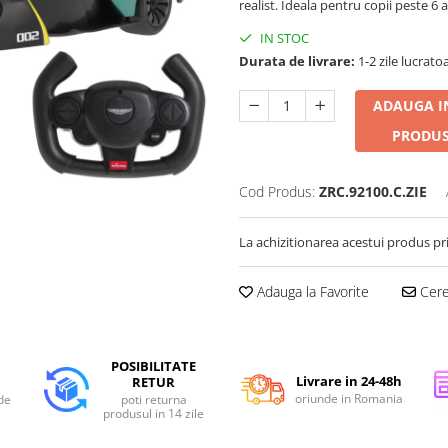
realist. Ideala pentru copii peste 6 
IN STOC
Durata de livrare:
1-2 zile lucrato
ADAUGA I
PRODUS
Cod Produs:
ZRC.92100.C.ZIE
La achizitionarea acestui produs pr
Adauga la Favorite
Cere 
POSIBILITATE
Livrare in 24-48h
RETUR
oriunde in Romania
de
poti returna
produsul in 14 zile