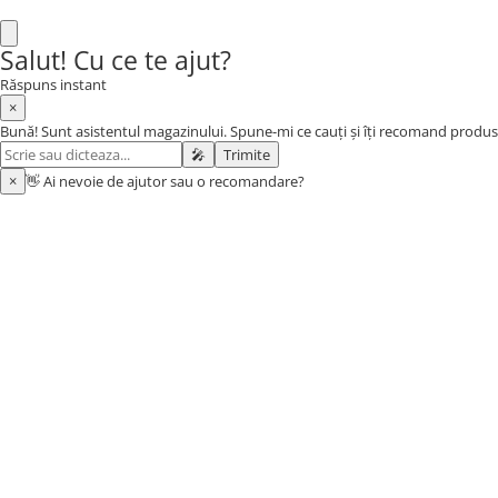
Baia bebelusului
Salut! Cu ce te ajut?
Termometre pentru baie
Răspuns instant
Prosoape
×
Cadite
Bună! Sunt asistentul magazinului. Spune-mi ce cauți și îți recomand produs
Halate de baie
🎤
Trimite
Cutii pentru suzete si depozitare
×
👋 Ai nevoie de ajutor sau o recomandare?
Aspiratoare nazale si filtre
Perii pentru biberoane si tetine
Periute de dinti
Olite si reductoare WC
Scutece si accesorii
Pentru Mamici
Igiena si Ingrijire Postnatala
Ingrijire cosmetica mamici
Perioada Alaptarii