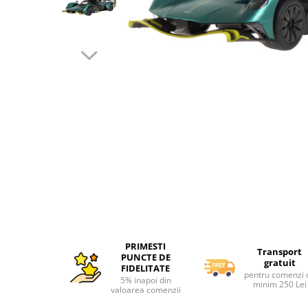
Interactive, educative si muzicale
Saltelute si centre de activitati
Jucarii de baie
De plus
Zornaitoare
Pentru dentitie
Masinute
Distribuie
Papusi
pe
Facebook
Supermarket
Puzzle
Seturi camion
Table desen copii
PRIMESTI
Transport
Jucarii de baie
PUNCTE DE
gratuit
FIDELITATE
pentru comenzi 
Seturi de frumusete
5% inapoi din
minim 250 Lei
valoarea comenzii
Caluti balansoar