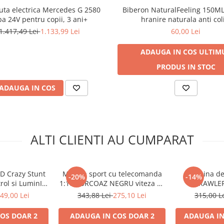
ta electrica Mercedes G 2580
Biberon NaturalFeeling 150ML
ba 24V pentru copii, 3 ani+
hranire naturala anti col
1.417,49 Lei
1.133,99 Lei
60,00 Lei
ADAUGA IN COS
ULTIM
PRODUS IN STOC
ADAUGA IN COS
ALTI CLIENTI AU CUMPARAT
D Crazy Stunt
Masina sport cu telecomanda
Masina de
-20%
-14%
rol si LuminI
1:10 TURCOAZ NEGRU viteza 25
CRAWLER 
ocaliu
km/h, baieti, 6 ani+
telecom
49,00 Lei
343,88 Lei
275,10 Lei
315,00 L
o
COS
DOAR 2
ADAUGA IN COS
DOAR 2
ADAUGA IN