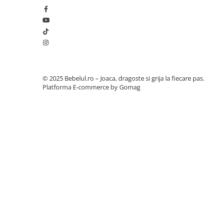
Botosi
Sandale
Cizme
Bebe la masa
Scaune de masa
© 2025 Bebelul.ro – Joaca, dragoste si grija la fiecare pas.
Platforma E-commerce by Gomag
Accesorii pentru hranire
Seturi de hranire
Cani, pahare si accesorii
Biberoane
Suzete si accesorii
Incalzitoare pentru biberoane si
alimente
Bavete
Igiena si ingrijire