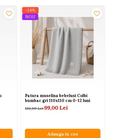
-24%
NOU
n
Patura muselina bebelusi Colbi
Set Sensillo
bumbac gri 110x110 cm 0-12 luni
Maxim pentr
99,00 Lei
99,00 Lei
130,00 Lei
Adauga in cos