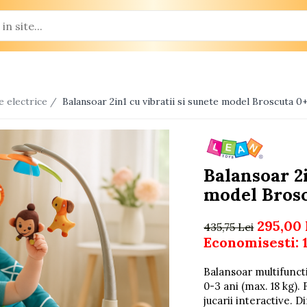
e electrice /
Balansoar 2in1 cu vibratii si sunete model Broscuta 0
Balansoar 2i
model Bros
295,00 
435,75 Lei
Economisesti:
Balansoar multifuncti
0-3 ani (max. 18 kg). 
jucarii interactive.