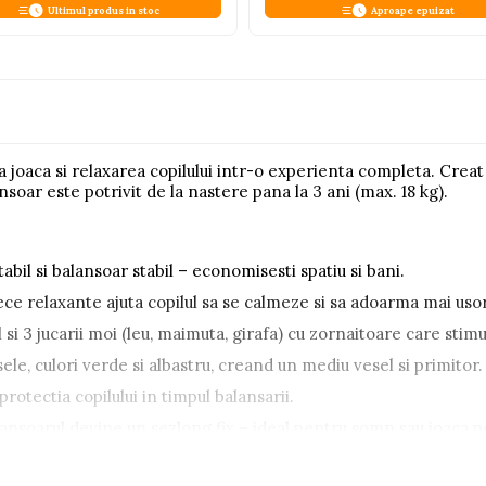
Ultimul produs in stoc
Aproape epuizat
 joaca si relaxarea copilului intr-o experienta completa. Crea
nsoar este potrivit de la nastere pana la 3 ani (max. 18 kg).
bil si balansoar stabil – economisesti spatiu si bani.
tece relaxante ajuta copilul sa se calmeze si sa adoarma mai usor
si 3 jucarii moi (leu, maimuta, girafa) cu zornaitoare care stimule
le, culori verde si albastru, creand un mediu vesel si primitor.
rotectia copilului in timpul balansarii.
alansoarul devine un sezlong fix – ideal pentru somn sau joaca 
m
, ambalaj
66x35x9 cm
– usor de mutat si depozitat.