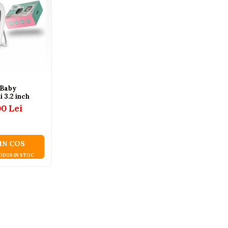
 Baby
 3.2 inch
00 Lei
IN COS
ODUS IN STOC