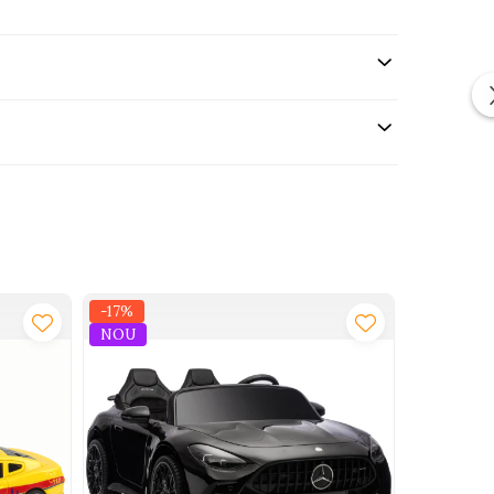
tat si rezistente.
-17%
-46%
NOU
NOU