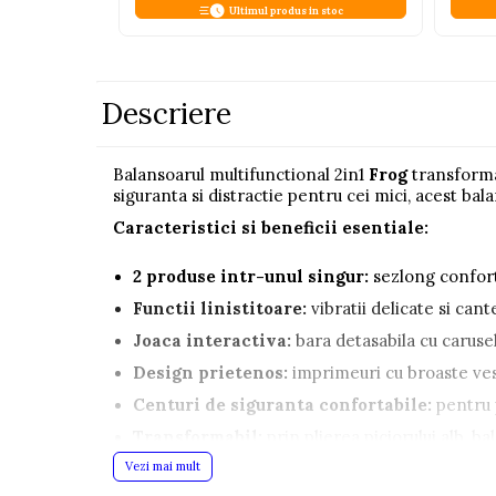
Ultimul produs in stoc
Pistoale
Plastilina
Proiectoare
Descriere
Saltelute si centre de activitati
Set Avioane si submarine
Balansoarul multifunctional 2in1
Frog
transforma
siguranta si distractie pentru cei mici, acest bala
Seturi de doctor
Caracteristici si beneficii esentiale:
Seturi de rufe
Trenulete
2 produse intr-unul singur:
sezlong conforta
Trenuri cu sine
Functii linistitoare:
vibratii delicate si can
Vehicule de constructii
Joaca interactiva:
bara detasabila cu carusel 
Design prietenos:
imprimeuri cu broaste vese
Jucarii exterior
Centuri de siguranta confortabile:
pentru p
Ride-on
Transformabil:
prin plierea piciorului alb, b
Biciclete
Vezi mai mult
Dimensiuni ideale:
balansoar
80x38x38 c
Triciclete