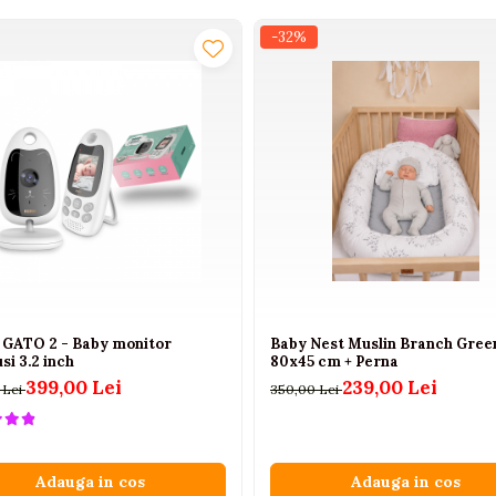
-32%
GATO 2 - Baby monitor
Baby Nest Muslin Branch Gree
si 3.2 inch
80x45 cm + Perna
399,00 Lei
239,00 Lei
 Lei
350,00 Lei
Adauga in cos
Adauga in cos