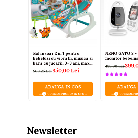
Tenisi
Botosi
Sandale
Cizme
Bebe la masa
Balansoar 2 in 1 pentru
NENO GATO 2 -
Scaune de masa
bebelusi cu vibratii, muzica si
monitor bebelusi
bara cu jucarii, 0-3 ani, max.
Accesorii pentru hranire
399,
435,00 Lei
20 kg
350,00 Lei
509,25 Lei
Seturi de hranire
Cani, pahare si accesorii
ADAUGA IN COS
ADAUGA 
Biberoane
ULTIMUL PRODUS IN STOC
ULTIMUL PR
Suzete si accesorii
Incalzitoare pentru biberoane si
alimente
Bavete
Newsletter