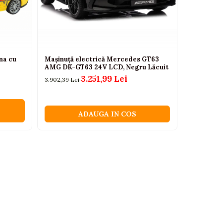
na cu
Mașinuță electrică Mercedes GT63
Buldozer 
AMG DK-GT63 24V LCD, Negru Lăcuit
pentru cop
mobila 678
3.251,99 Lei
3.902,39 Lei
65,00 Lei
ADAUGA IN COS