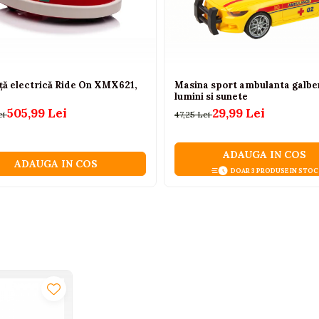
ță electrică Ride On XMX621,
Masina sport ambulanta galbe
lumini si sunete
505,99 Lei
29,99 Lei
ei
47,25 Lei
ADAUGA IN COS
ADAUGA IN COS
DOAR 3 PRODUSE IN STOC