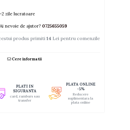
-2 zile lucratoare
Ai nevoie de ajutor?
0725655059
cestui produs primiti
14
Lei pentru comenzile
Cere informatii
PLATA ONLINE
PLATI IN
-5%
SIGURANTA
Reducere
card, ramburs sau
suplimentara la
transfer
plata online