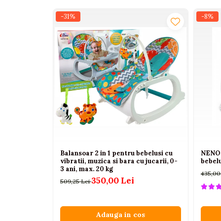
Interactive, educative si
-31%
-8%
muzicale
Figurine
Ateliere si unelte
Blocuri de constructie
Covorase de dans
Creative
De plus
Electrocasnice si bucatarii
Fotolii gonflabile
Balansoar 2 in 1 pentru bebelusi cu
NENO 
Jocuri de indemanare
vibratii, muzica si bara cu jucarii, 0-
bebelu
3 ani, max. 20 kg
Jocuri sportive
435,00
350,00 Lei
509,25 Lei
Jucarii educative din lemn
Motociclete
Adauga in cos
Muzica si instrumente