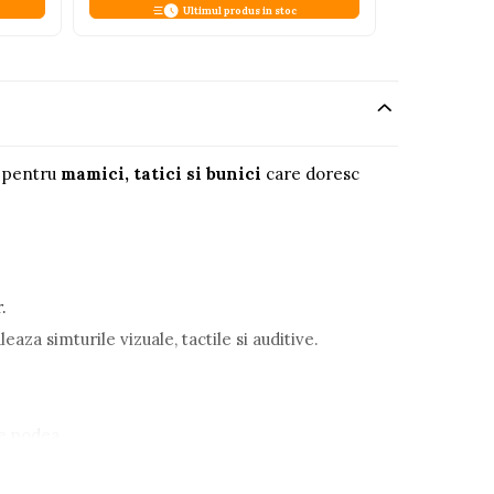
V
Ultimul produs in stoc
t pentru
mamici, tatici si bunici
care doresc
.
aza simturile vizuale, tactile si auditive.
pe podea.