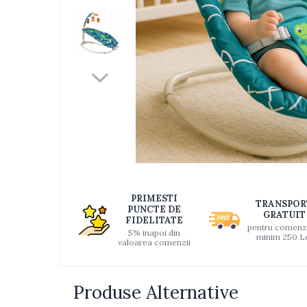
Jucarii bebelusi
Interactive, educative si muzicale
Saltelute si centre de activitati
Jucarii de baie
De plus
Zornaitoare
Pentru dentitie
Masinute
Papusi
Supermarket
Distri
pe
Puzzle
PRIMESTI
TRANSPOR
Faceb
PUNCTE DE
Seturi camion
GRATUIT
FIDELITATE
pentru comenz
5% inapoi din
Table desen copii
minim 250 L
valoarea comenzii
Jucarii de baie
Seturi de frumusete
Produse Alternative
Caluti balansoar