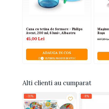
Camioane electrice
Imbracaminte
Seturi copii si bebelusi
Cana cu tetina de formare - Philips
Mașinu
Salopete bebe
Avent, 200 ml, 6 luni+, Albastru
Roșu
45,00 Lei
Costumase
607,19 L
Rochite
ADAUGA IN COS
Accesorii copii
ULTIMUL PRODUS IN STOC
Body-uri bebe
Treninguri copii
Baia bebelusului
Alti clienti au cumparat
Incaltaminte
Adidasi
-31%
-8%
Pantofiori