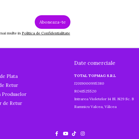
 mai multe in
Politica de Confidentialitate
Date comerciale
de Plata
TOTAL TOPMAG S.R.L
J2019000995380
 de Retur
RO41525520
a Produselor
Intrarea Violetelor 14 Bl. N29 Sc. B
r de Retur
Ramnicu Valcea, Vâlcea