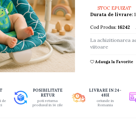
STOC EPUIZAT
Durata de livrare:
1
Cod Produs:
16242
La achizitionarea a
viitoare
Adauga la Favorite
buie
T
POSIBILITATE
LIVRARE IN 24-
ook
RETUR
48H
i de
poti returna
oriunde in
ei
produsul in 14 zile
Romania