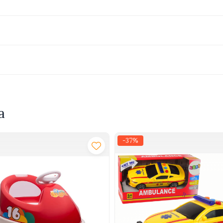
ru distractie fara cabluri. Materialele sunt sigure, usor de cura
a
-37%