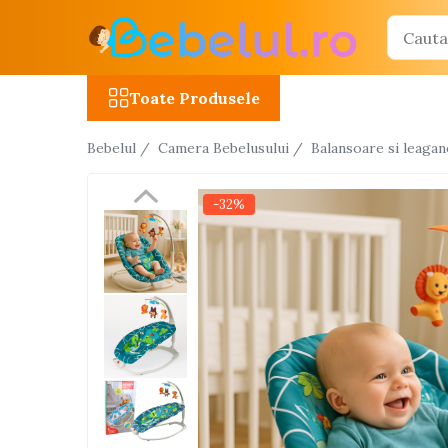
Toate Produsele
Toate Produsele
Jucarii cu telecomanda (RC)
Bebelul /
Camera Bebelusului /
Balansoare si leagan
Masinute R/C
Tancuri R/C
-32%
Atv-uri R/C
Avioane si elicoptere R/C
Camioane R/C
Motociclete R/C
Roboti R/C
Utilaje constructii R/C
Jucarii