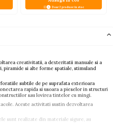
Adauga in cos
A
Doar 2 produse in stoc
tarea creativitatii, a dexteritatii manuale si a
, piramide si alte forme spatiale, stimuland
oratiile subtile de pe suprafata exterioara
onectarea rapida si usoara a pieselor in structuri
tructiilor sau lovirea tintelor cu mingi.
acole. Aceste activitati sustin dezvoltarea
ele sunt realizate din materiale sigure, au