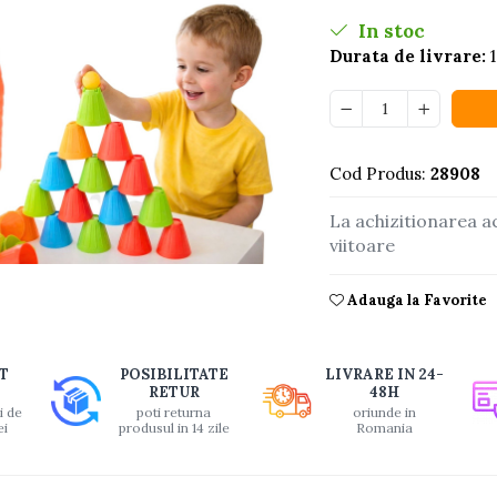
In stoc
Durata de livrare:
1
Cod Produs:
28908
La achizitionarea a
viitoare
buie
Adauga la Favorite
ook
T
POSIBILITATE
LIVRARE IN 24-
RETUR
48H
i de
poti returna
oriunde in
ei
produsul in 14 zile
Romania