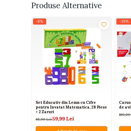
Produse Alternative
Interactive, educative si
muzicale
Figurine
-8%
-39%
Ateliere si unelte
Blocuri de constructie
Covorase de dans
Creative
De plus
Electrocasnice si bucatarii
Fotolii gonflabile
Jocuri de indemanare
Jocuri sportive
Set Educativ din Lemn cu Cifre
Caruse
pentru Invatat Matematica, 28 Piese
de av
Jucarii educative din lemn
+ 2 Zaruri
180,00
59,99 Lei
65,00 Lei
Motociclete
Muzica si instrumente