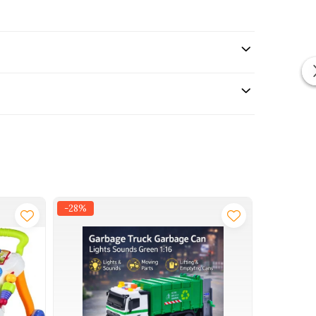
-28%
-29%