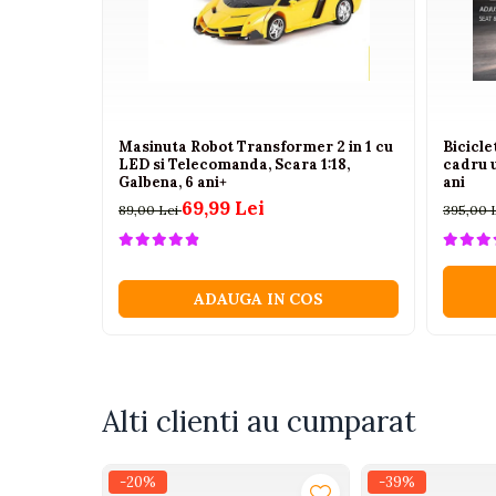
Camioane electrice
Imbracaminte
Seturi copii si bebelusi
Salopete bebe
Masinuta Robot Transformer 2 in 1 cu
Bicicl
LED si Telecomanda, Scara 1:18,
cadru 
Costumase
Galbena, 6 ani+
ani
69,99 Lei
Rochite
89,00 Lei
395,00 
Accesorii copii
Body-uri bebe
ADAUGA IN COS
Treninguri copii
Baia bebelusului
Incaltaminte
Alti clienti au cumparat
Adidasi
Pantofiori
-20%
-39%