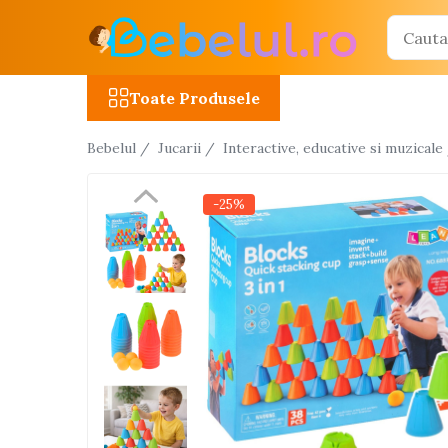
Toate Produsele
Toate Produsele
Jucarii cu telecomanda (RC)
Bebelul /
Jucarii /
Interactive, educative si muzicale
Masinute R/C
Tancuri R/C
-25%
Atv-uri R/C
Avioane si elicoptere R/C
Camioane R/C
Motociclete R/C
Roboti R/C
Utilaje constructii R/C
Jucarii