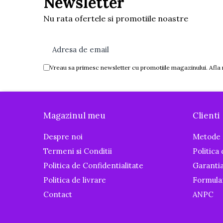
Newsletter
Igiena si ingrijire
Nu rata ofertele si promotiile noastre
Baia bebelusului
Termometre pentru baie
Prosoape
Cadite
Vreau sa primesc newsletter cu promotiile magazinului. Afla
Halate de baie
Cutii pentru suzete si depozitare
Aspiratoare nazale si filtre
Magazinul meu
Clienti
Perii pentru biberoane si tetine
Periute de dinti
Despre noi
Metode 
Olite si reductoare WC
Termeni si Conditii
Politica
Scutece si accesorii
Politica de Confidentialitate
Garanti
Politica de livrare
Formula
Pentru Mamici
Contact
ANPC
Igiena si Ingrijire Postnatala
Ingrijire cosmetica mamici
Perioada Alaptarii