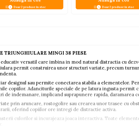
Adauga in cos
Adauga in cos
Doar 2 produse in stoc
Doar 2 produse in stoc
PE TRIUNGHIULARE MINGI 38 PIESE
ducativ versatil care imbina in mod natural distractia cu dezvol
iulara permit construirea unor structuri variate, precum turnuri
endenta.
 iar designul sau permite conectarea stabila a elementelor. Perf
le copiilor. Adanciturile speciale de pe latura ingusta permit c
ari de indemanare, implicand suprapunere rapida, daramarea cons
iate prin aruncare, rostogolire sau crearea unor trasee cu obst
rii, oferind copiilor ore intregi de distractie activa.
asterii culorilor si incurajeaza joaca interactiva. Toate element
r.