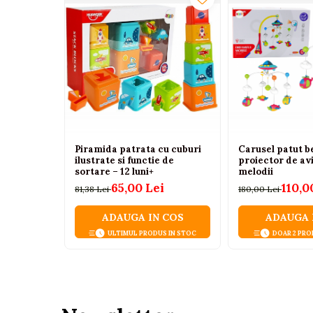
Tenisi
Botosi
Sandale
Cizme
Bebe la masa
Scaune de masa
Accesorii pentru hranire
Piramida patrata cu cuburi
Carusel patut b
ilustrate si functie de
proiector de av
Seturi de hranire
sortare – 12 luni+
melodii
65,00 Lei
110,0
Cani, pahare si accesorii
81,38 Lei
180,00 Lei
Biberoane
ADAUGA IN COS
ADAUGA 
Suzete si accesorii
ULTIMUL PRODUS IN STOC
DOAR 2 PRO
Incalzitoare pentru biberoane si
alimente
Bavete