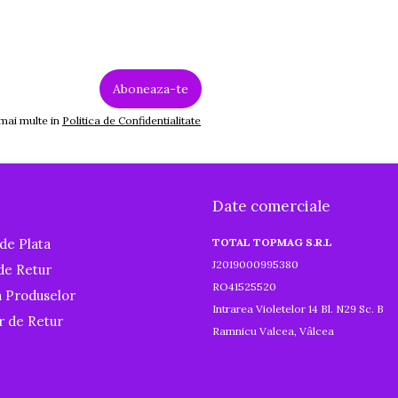
 mai multe in
Politica de Confidentialitate
Date comerciale
de Plata
TOTAL TOPMAG S.R.L
J2019000995380
 de Retur
RO41525520
a Produselor
Intrarea Violetelor 14 Bl. N29 Sc. B
r de Retur
Ramnicu Valcea, Vâlcea