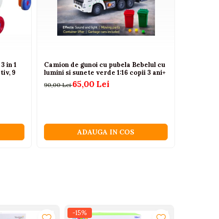
3 in 1
Camion de gunoi cu pubela Bebelul cu
Masinuta 
tiv, 9
lumini si sunete verde 1:16 copii 3 ani+
in 1 cu m
rosie, 2 a
65,00 Lei
90,00 Lei
240,00 Lei
ADAUGA IN COS
-15%
-20%