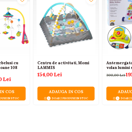
ebelusi cu
Centru de activitati, Momi
Antemergator
ioane 108
LAMMIS
volan lumini 
154,00 Lei
19
300,00 Lei
0 Lei
IN COS
ADAUGA IN COS
ADAUG
DUSE IN STOC
DOAR 2 PRODUSE IN STOC
DOAR 2