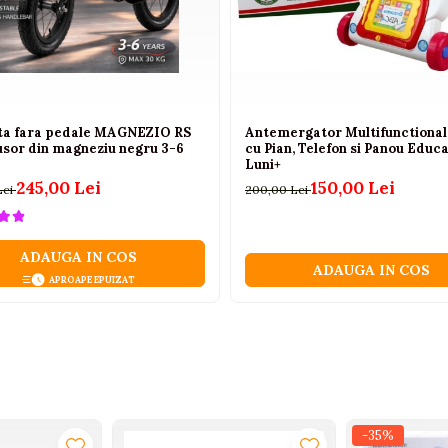
eta fara pedale MAGNEZIO RS
Antemergator Multifunctional 
usor din magneziu negru 3-6
cu Pian, Telefon si Panou Educa
Luni+
245,00 Lei
150,00 Lei
Lei
200,00 Lei
ADAUGA IN COS
ADAUGA IN COS
APROAPE EPUIZAT
-35%