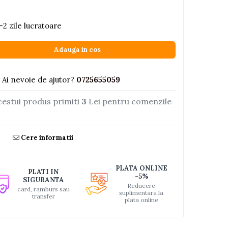
-2 zile lucratoare
Adauga in cos
Ai nevoie de ajutor?
0725655059
cestui produs primiti
3
Lei pentru comenzile
Cere informatii
PLATA ONLINE
PLATI IN
-5%
SIGURANTA
Reducere
card, ramburs sau
suplimentara la
transfer
plata online