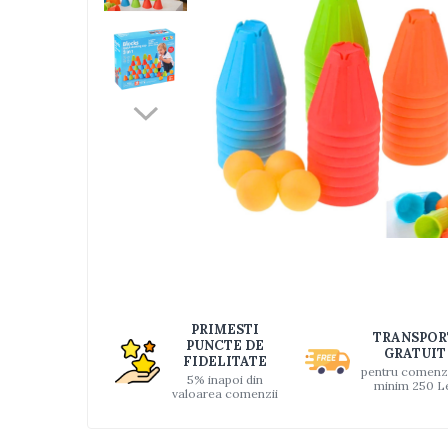
Jucarii bebelusi
Interactive, educative si muzicale
Saltelute si centre de activitati
Jucarii de baie
De plus
Zornaitoare
Pentru dentitie
Masinute
Papusi
Supermarket
Distri
pe
Puzzle
Faceb
Seturi camion
PRIMESTI
TRANSPOR
Table desen copii
PUNCTE DE
GRATUIT
FIDELITATE
Jucarii de baie
pentru comenz
5% inapoi din
minim 250 L
valoarea comenzii
Seturi de frumusete
Caluti balansoar