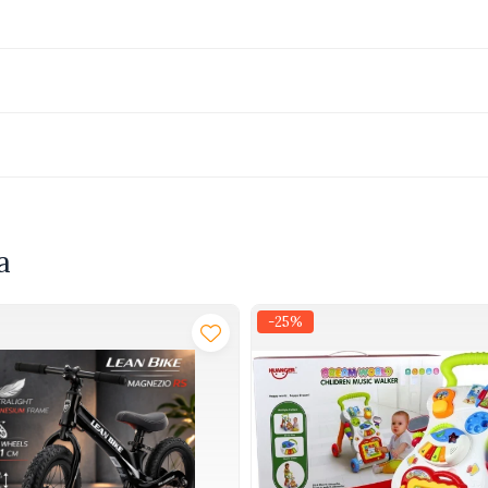
 culori
a
-25%