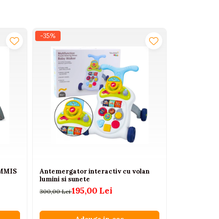
-35%
-15%
AMMIS
Antemergator interactiv cu volan
Pian Rock N 
lumini si sunete
muzical copi
colorat
195,00 Lei
300,00 Lei
73
86,00 Lei