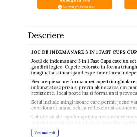
Adauga in cos
Pistoale
Ultimul produs in stoc
Plastilina
Proiectoare
Descriere
Saltelute si centre de activitati
Set Avioane si submarine
JOC DE INDEMANARE 3 IN 1 FAST CUPS CU
Seturi de doctor
Jocul de indemanare 3 in 1 Fast Cups este un set e
Seturi de rufe
gandirii logice. Cupele colorate in forma triungh
imaginatia si incurajand experimentarea indep
Trenulete
Fiecare piesa are forma unei cupe triunghiulare,
Trenuri cu sine
imbunatatesc priza si previn alunecarea din maini
Vehicule de constructii
rezistente. Jocul poate lua si forma unei provoc
Setul include mingi usoare care permit jocuri var
coordonarii mana-ochi, a reflexelor si a concentra
Jucarii exterior
Ride-on
Culorile vii ale cupelor sprijina invatarea recuno
margini netede si sunt adaptate nevoilor copiilo
Biciclete
SPECIFICATII:
Vezi mai mult
Triciclete