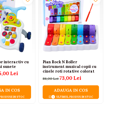
 interactiv cu
Pian Rock N Roller
Cinele Ra
si sunete
instrument muzical copii cu
educative
cinele roti rotative colorat
copii 12 lu
5,00 Lei
73,00 Lei
7
86,00 Lei
89,25 Lei
A IN COS
ADAUGA IN COS
ADA
 PRODUSE IN STOC
ULTIMUL PRODUS IN STOC
ULT