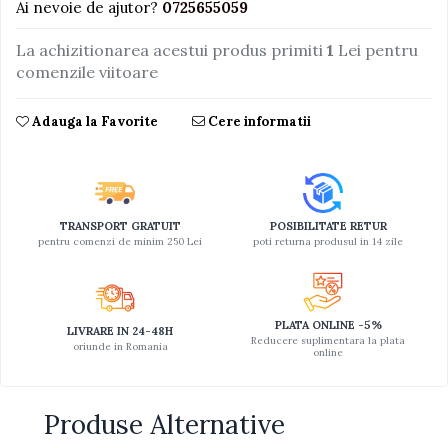
Ai nevoie de ajutor?
0725655059
Jucarii educative din lemn
La achizitionarea acestui produs primiti
1
Lei pentru
Motociclete
comenzile viitoare
Muzica si instrumente
Adauga la Favorite
Cere informatii
Pistoale
Plastilina
Proiectoare
Saltelute si centre de activitati
TRANSPORT GRATUIT
POSIBILITATE RETUR
pentru comenzi de minim 250 Lei
poti returna produsul in 14 zile
Set Avioane si submarine
Seturi de doctor
Seturi de rufe
PLATA ONLINE -5%
LIVRARE IN 24-48H
Trenulete
Reducere suplimentara la plata
oriunde in Romania
online
Trenuri cu sine
Vehicule de constructii
Produse Alternative