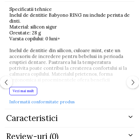
Specificatii tehnice
Inelul de dentitie Babyono RING nu include periuta de
dinti.
Material: silicon sigur
Greutate: 28 g
Varsta copilului: 0 luni+
Inelul de dentitie din silicon, culoare mint, este un
accesoriu de incredere pentru bebelusi in perioada
eruptiei dentare. Pastrarea lui la temperatura
potrivita poate contribui la cresterea confortului si la
calmarea copilului. Materialul prietenos, forma
ergonomica si proeminentele ofera beneficii
senzoriale suplimentare pentru bebelus.
Vezi mai mult
Usor de tinut si moale
Inelul de dentitie din silicon Babyono RING a fost
Informatii conformitate produs
conceput special pentru manutele mici. Materialul
moale este placut la atingere, iar proeminentele
Caracteristici
ofera stimulare senzoriala.
Calmeaza gingiile dureroase
Proeminentele de pe suprafata inelului de dentitie
Review-uri
(0)