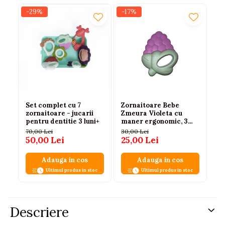
-29%
-17%
-1
Set complet cu 7
Zornaitoare Bebe
Zo
zornaitoare - jucarii
Zmeura Violeta cu
Fl
pentru dentitie 3 luni+
maner ergonomic, 3
te
luni+
ce
70,00 Lei
30,00 Lei
30
50,00 Lei
25,00 Lei
25
Adauga in cos
Adauga in cos
Ultimul produs in stoc
Ultimul produs in stoc
Descriere