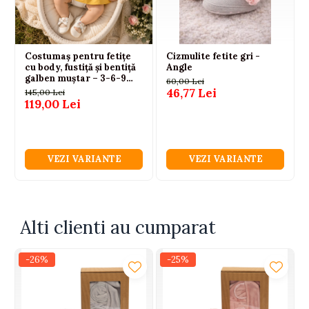
Costumaș pentru fetițe
Cizmulite fetite gri -
cu body, fustiță și bentiță
Angle
galben muștar – 3-6-9
60,00 Lei
luni
46,77 Lei
145,00 Lei
119,00 Lei
VEZI VARIANTE
VEZI VARIANTE
Alti clienti au cumparat
-26%
-25%