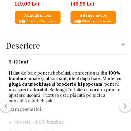
149,00 Lei
149,99 Lei
14
Adauga in cos
Adauga in cos
Doar 2 produse in stoc
Ultimul produs in stoc
Descriere
3-12 luni
Halat de baie pentru bebeluși, confecționat din
100%
bumbac
moale și absorbant, ideal după baie. Model cu
glugă cu urechiușe
și
broderie hipopotam
, pentru
un aspect adorabil. Se leagă în talie cu cordon pentru
ajustare ușoară. Textura este plăcută pe pielea
sensibilă a bebelușului.
Caracteristici:
Material:
100% bumbac
Glugă cu
urechiușe