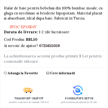
Jucarii educative din lemn
Halat de baie pentru bebelusi din 100% bumbac moale, cu
gluga cu urechiuse si broderie hipopotam. Material placut
Motociclete
si absorbant, ideal dupa baie. Fabricat in Turcia.
Muzica si instrumente
STOC EPUIZAT
Pistoale
Durata de livrare:
1-2 zile lucratoare
Plastilina
Cod Produs:
BBL50
Proiectoare
Ai nevoie de ajutor?
0725655059
Saltelute si centre de activitati
La achizitionarea acestui produs primiti
3
Lei pentru
Set Avioane si submarine
comenzile viitoare
Seturi de doctor
Adauga la Favorite
Cere informatii
Seturi de rufe
Trenulete
Trenuri cu sine
Vehicule de constructii
TRANSPORT GRATUIT
POSIBILITATE RETUR
pentru comenzi de minim 250 Lei
poti returna produsul in 14 zile