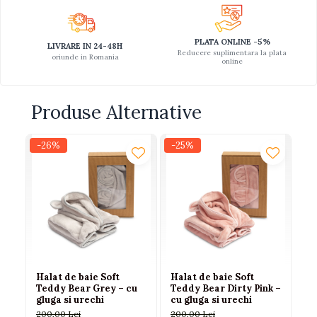
PLATA ONLINE -5%
LIVRARE IN 24-48H
Reducere suplimentara la plata
oriunde in Romania
online
Produse Alternative
-26%
-25%
-
Halat de baie Soft
Halat de baie Soft
Ha
Teddy Bear Grey – cu
Teddy Bear Dirty Pink –
Te
gluga si urechi
cu gluga si urechi
cu
an
200,00 Lei
200,00 Lei
20