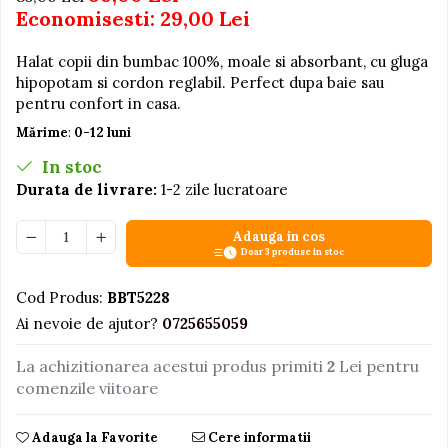
Economisesti:
29,00
Lei
Jucarii educative din lemn
Motociclete
Halat copii din bumbac 100%, moale si absorbant, cu gluga
hipopotam si cordon reglabil. Perfect dupa baie sau
Muzica si instrumente
pentru confort in casa.
Pistoale
Mărime
:
0-12 luni
Plastilina
In stoc
Proiectoare
Durata de livrare:
1-2 zile lucratoare
Saltelute si centre de activitati
Adauga in cos
Set Avioane si submarine
Doar 3 produse in stoc
Seturi de doctor
Cod Produs:
BBT5228
Seturi de rufe
Ai nevoie de ajutor?
0725655059
Trenulete
La achizitionarea acestui produs primiti
2
Lei pentru
Trenuri cu sine
comenzile viitoare
Vehicule de constructii
Adauga la Favorite
Cere informatii