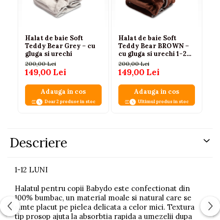
Halat de baie Soft
Halat de baie Soft
Ha
Teddy Bear Grey – cu
Teddy Bear BROWN –
Te
gluga si urechi
cu gluga si urechi 1-2
cu
ani
200,00 Lei
200,00 Lei
20
149,00 Lei
149,00 Lei
14
Adauga in cos
Adauga in cos
Doar 2 produse in stoc
Ultimul produs in stoc
Descriere
1-12 LUNI
Halatul pentru copii Babydo este confectionat din
100% bumbac, un material moale si natural care se
simte placut pe pielea delicata a celor mici. Textura
tip prosop ajuta la absorbtia rapida a umezelii dupa