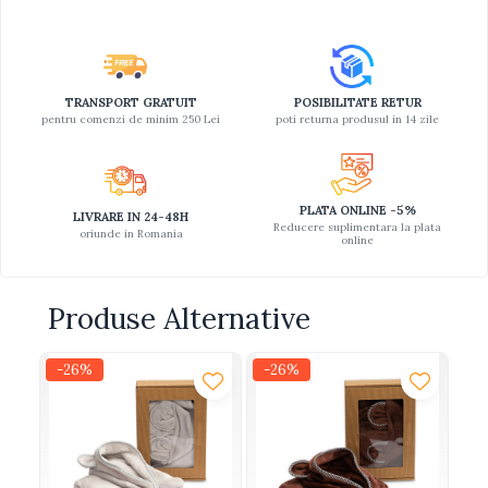
TRANSPORT GRATUIT
POSIBILITATE RETUR
pentru comenzi de minim 250 Lei
poti returna produsul in 14 zile
PLATA ONLINE -5%
LIVRARE IN 24-48H
Reducere suplimentara la plata
oriunde in Romania
online
Produse Alternative
-26%
-26%
-2