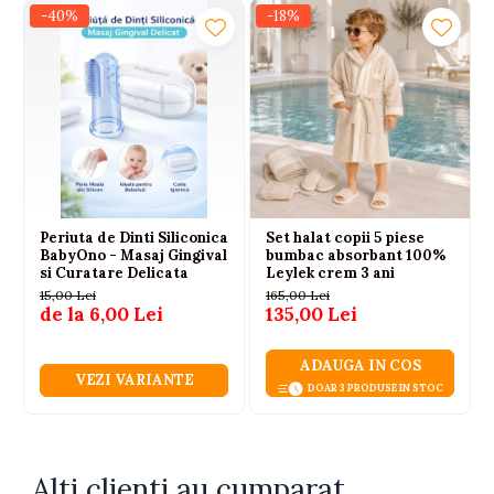
-40%
-18%
Periuta de Dinti Siliconica
Set halat copii 5 piese
BabyOno - Masaj Gingival
bumbac absorbant 100%
si Curatare Delicata
Leylek crem 3 ani
15,00 Lei
165,00 Lei
de la 6,00 Lei
135,00 Lei
ADAUGA IN COS
VEZI VARIANTE
DOAR 3 PRODUSE IN STOC
Alti clienti au cumparat