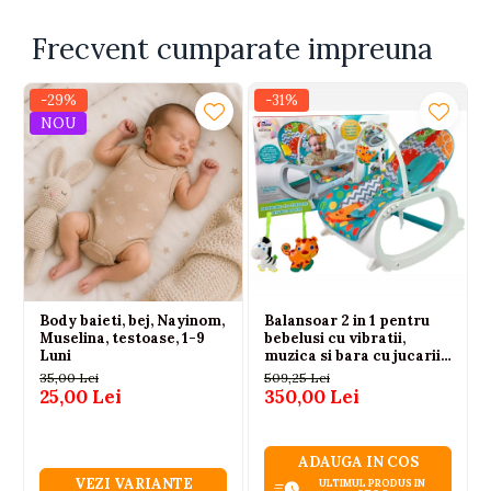
DIMENSIUNI AMBALAJ – LUNGIME CM
: 23
DIMENSIUNI AMBALAJ – LATIME CM
: 34
Frecvent cumparate impreuna
DIMENSIUNI AMBALAJ – INALTIME CM
: 7
-29%
-31%
NOU
Body baieti, bej, Nayinom,
Balansoar 2 in 1 pentru
Muselina, testoase, 1-9
bebelusi cu vibratii,
Luni
muzica si bara cu jucarii,
0-3 ani, max. 20 kg
35,00 Lei
509,25 Lei
25,00 Lei
350,00 Lei
ADAUGA IN COS
VEZI VARIANTE
ULTIMUL PRODUS IN