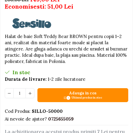
Economisesti:
51,00
Lei
Jucarii educative din lemn
Motociclete
Muzica si instrumente
Halat de baie Soft Teddy Bear BROWN pentru copii 1–2
Pistoale
ani, realizat din material foarte moale si placut la
Plastilina
atingere. Are gluga adanca cu urechi de ursulet si buzunar
Proiectoare
practic. Ideal dupa baie, la plaja sau piscina. Material 100%
poliester, fabricat in Polonia.
Saltelute si centre de activitati
In stoc
Set Avioane si submarine
Durata de livrare:
1-2 zile lucratoare
Seturi de doctor
Seturi de rufe
Adauga in cos
Ultimul produs in stoc
Trenulete
Trenuri cu sine
Cod Produs:
SILLO-50000
Ai nevoie de ajutor?
0725655059
Vehicule de constructii
La achizitionarea acestui produs primiti
7
Lei pentru