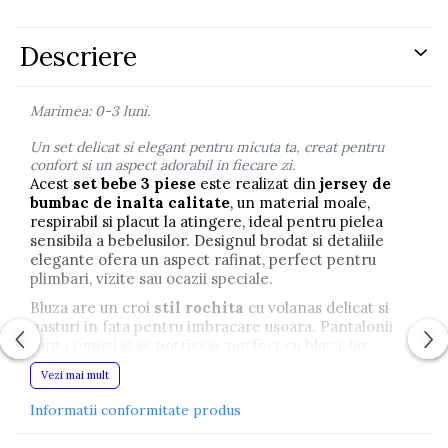
Descriere
Marimea: 0-3 luni.
Un set delicat si elegant pentru micuta ta, creat pentru
confort si un aspect adorabil in fiecare zi.
Acest
set bebe 3 piese
este realizat din
jersey de
bumbac de inalta calitate
, un material moale,
respirabil si placut la atingere, ideal pentru pielea
sensibila a bebelusilor. Designul brodat si detaliile
elegante ofera un aspect rafinat, perfect pentru
plimbari, vizite sau ocazii speciale.
Bluza are un croi
stil rochita
cu volanas delicat si
nasturi in fata pentru imbracare usoara. Pantalonii
sunt comozi si se potrivesc perfect cu bluza, iar
bentita cu fundita completeaza tinuta intr-un mod
Vezi mai mult
adorabil.
Informatii conformitate produs
Setul include: