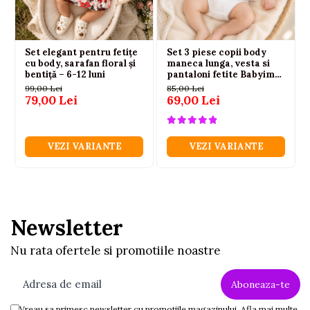
Set elegant pentru fetițe
Set 3 piese copii body
cu body, sarafan floral și
maneca lunga, vesta si
bentiță – 6-12 luni
pantaloni fetite Babyim
100% bumbac roz
99,00 Lei
85,00 Lei
79,00 Lei
69,00 Lei
VEZI VARIANTE
VEZI VARIANTE
Newsletter
Nu rata ofertele si promotiile noastre
Vreau sa primesc newsletter cu promotiile magazinului. Afla mai multe