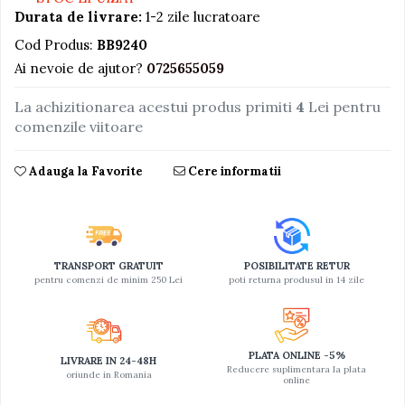
Durata de livrare:
1-2 zile lucratoare
Jucarii educative din lemn
Cod Produs:
BB9240
Motociclete
Ai nevoie de ajutor?
0725655059
Muzica si instrumente
La achizitionarea acestui produs primiti
4
Lei pentru
Pistoale
comenzile viitoare
Plastilina
Proiectoare
Adauga la Favorite
Cere informatii
Saltelute si centre de activitati
Set Avioane si submarine
Seturi de doctor
TRANSPORT GRATUIT
POSIBILITATE RETUR
Seturi de rufe
pentru comenzi de minim 250 Lei
poti returna produsul in 14 zile
Trenulete
Trenuri cu sine
PLATA ONLINE -5%
LIVRARE IN 24-48H
Vehicule de constructii
Reducere suplimentara la plata
oriunde in Romania
online