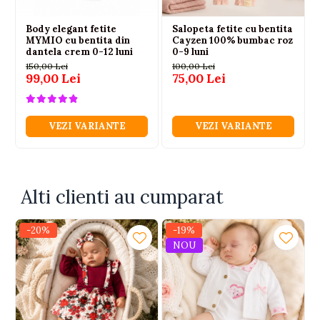
Body elegant fetite
Salopeta fetite cu bentita
MYMIO cu bentita din
Cayzen 100% bumbac roz
dantela crem 0-12 luni
0-9 luni
150,00 Lei
100,00 Lei
99,00 Lei
75,00 Lei
VEZI VARIANTE
VEZI VARIANTE
Alti clienti au cumparat
-20%
-19%
NOU