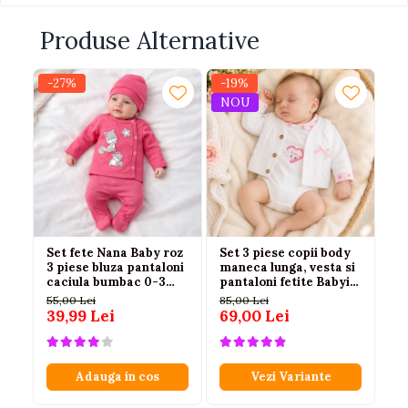
Produse Alternative
-27%
-19%
-
NOU
Set fete Nana Baby roz
Set 3 piese copii body
Bo
3 piese bluza pantaloni
maneca lunga, vesta si
mu
caciula bumbac 0-3
pantaloni fetite Babyim
fu
luni
100% bumbac roz
55,00 Lei
85,00 Lei
12
39,99 Lei
69,00 Lei
79
Adauga in cos
Vezi Variante