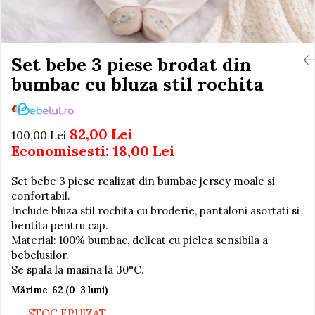
Igiena si Ingrijire Postnatala
Jucarii de baie
Ingrijire cosmetica mamici
Seturi de frumusete
Perioada Alaptarii
Perioada Sarcinii
Set bebe 3 piese brodat din
Caluti balansoar
Pompe de san
bumbac cu bluza stil rochita
Interactive, educative si
Sisteme De Purtare
muzicale
Figurine
82,00 Lei
100,00 Lei
Ateliere si unelte
Economisesti:
18,00
Lei
Blocuri de constructie
Set bebe 3 piese realizat din bumbac jersey moale si
Covorase de dans
confortabil.
Creative
Include bluza stil rochita cu broderie, pantaloni asortati si
bentita pentru cap.
De plus
Material: 100% bumbac, delicat cu pielea sensibila a
Electrocasnice si bucatarii
bebelusilor.
Se spala la masina la 30°C.
Fotolii gonflabile
Mărime
:
62 (0-3 luni)
Jocuri de indemanare
STOC EPUIZAT
Jocuri sportive