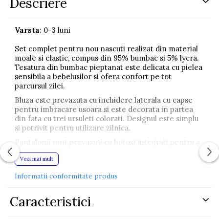
Descriere
Varsta
: 0-3 luni
Set complet pentru nou nascuti realizat din material
moale si elastic, compus din 95% bumbac si 5% lycra.
Tesatura din bumbac pieptanat este delicata cu pielea
sensibila a bebelusilor si ofera confort pe tot
parcursul zilei.
Bluza este prevazuta cu inchidere laterala cu capse
pentru imbracare usoara si este decorata in partea
din fata cu trei ursuleti colorati. Designul este simplu
si potrivit pentru utilizare zilnica.
Pantalonii sunt prevazuti cu botosi integrati pentru a
mentine piciorusele bebelusului calde si protejate.
Vezi mai mult
Setul este completat de caciula asortata, o bavetica
practica si o pereche de manusi pentru protectia
Informatii conformitate produs
mainilor.
Materialul elastic permite libertate de miscare si
Caracteristici
confort pentru copil.
Setul contine: