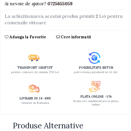
Ai nevoie de ajutor?
0725655059
Jucarii educative din lemn
La achizitionarea acestui produs primiti
2
Lei pentru
Motociclete
comenzile viitoare
Muzica si instrumente
Pistoale
Adauga la Favorite
Cere informatii
Plastilina
Proiectoare
Saltelute si centre de activitati
TRANSPORT GRATUIT
POSIBILITATE RETUR
Set Avioane si submarine
pentru comenzi de minim 250 Lei
poti returna produsul in 14 zile
Seturi de doctor
Seturi de rufe
PLATA ONLINE -5%
LIVRARE IN 24-48H
Trenulete
Reducere suplimentara la plata
oriunde in Romania
online
Trenuri cu sine
Vehicule de constructii
Produse Alternative