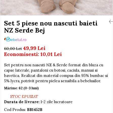
Igiena si Ingrijire Postnatala
Jucarii de baie
Ingrijire cosmetica mamici
Seturi de frumusete
Perioada Alaptarii
Perioada Sarcinii
Set 5 piese nou nascuti baieti
Caluti balansoar
Pompe de san
NZ Serde Bej
Interactive, educative si
Sisteme De Purtare
muzicale
Figurine
49,99 Lei
60,00 Lei
Ateliere si unelte
Economisesti:
10,01
Lei
Blocuri de constructie
Set pentru nou nascuti NZ & Serde format din bluza cu
Covorase de dans
capse laterale, pantaloni cu botosi, caciula, manusi si
Creative
bavetica. Realizat din material compus din 95% bumbac si
5% lycra, potrivit pentru pielea sensibila a bebelusilor.
De plus
Mărime
:
62 (0-3 luni)
Electrocasnice si bucatarii
STOC EPUIZAT
Fotolii gonflabile
Durata de livrare:
1-2 zile lucratoare
Jocuri de indemanare
Cod Produs:
BB1452B
Jocuri sportive