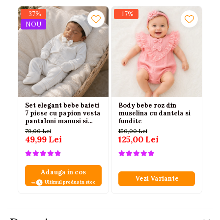
-37%
-17%
NOU
Set elegant bebe baieti
Body bebe roz din
Co
7 piese cu papion vesta
muselina cu dantela si
VI
pantaloni manusi si
fundite
sc
botosi alb 62 cm
79,00 Lei
150,00 Lei
8
49,99 Lei
125,00 Lei
Adauga in cos
Vezi Variante
Ultimul produs in stoc