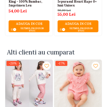
King – 100% Bumbac,
Iepurasul Henri Hape 0+
Imprimeu Leu
luni Unisex
54,00 Lei
90,00 Lei
55,00 Lei
ADAUGA IN COS
ADAUGA IN COS
ULTIMUL PRODUS IN
ULTIMUL PRODUS IN
STOC
STOC
Alti clienti au cumparat
-20%
-17%