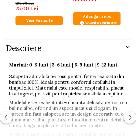
100,00 Lei
75,00 Lei
Adauga in cos
Vezi Variante
Ultimul produs in stoc
Descriere
Marimi: 0-3 luni | 3-6 luni | 6-9 luni | 9-12 luni
Salopeta adorabila pe rosu pentru fetite realizata din
bumbac 100%, ideala pentru confortul copilului in
timpul zilei. Materialul este moale, respirabil si placut
la atingere, potrivit pentru pielea sensibila a copiilor.
Modelul este realizat intr-o nuanta delicata de rosu cu
buline albe, oferind un aspect jucaus si elegant. In
partea din fata salopeta are un design decorativ cu o
inima mare alba aplicata si o fundita in centru, detaliu
care adauga un plus de stil si farmec tinutei.
Bretelele sunt prinse cu nasturi metalici, permitand o