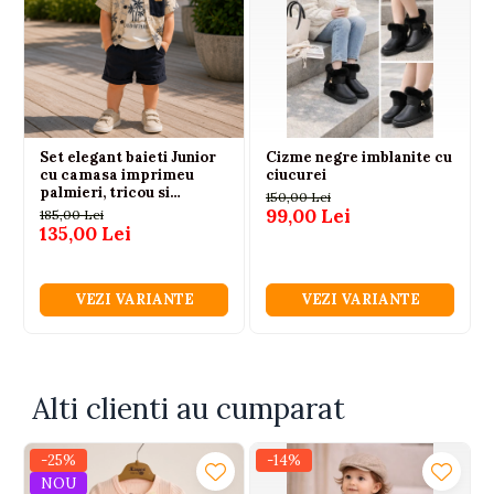
Set elegant baieti Junior
Cizme negre imblanite cu
cu camasa imprimeu
ciucurei
palmieri, tricou si
150,00 Lei
bermude
99,00 Lei
185,00 Lei
135,00 Lei
VEZI VARIANTE
VEZI VARIANTE
Alti clienti au cumparat
-25%
-14%
NOU