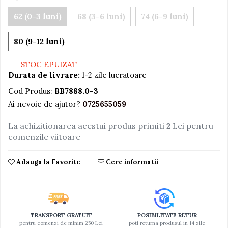
Jucarii educative din lemn
62 (0-3 luni)
68 (3-6 luni)
74 (6-9 luni)
Motociclete
80 (9-12 luni)
Muzica si instrumente
Pistoale
STOC EPUIZAT
Durata de livrare:
1-2 zile lucratoare
Plastilina
Cod Produs:
BB7888.0-3
Proiectoare
Ai nevoie de ajutor?
0725655059
Saltelute si centre de activitati
La achizitionarea acestui produs primiti
2
Lei pentru
Set Avioane si submarine
comenzile viitoare
Seturi de doctor
Seturi de rufe
Adauga la Favorite
Cere informatii
Trenulete
Trenuri cu sine
Vehicule de constructii
TRANSPORT GRATUIT
POSIBILITATE RETUR
pentru comenzi de minim 250 Lei
poti returna produsul in 14 zile