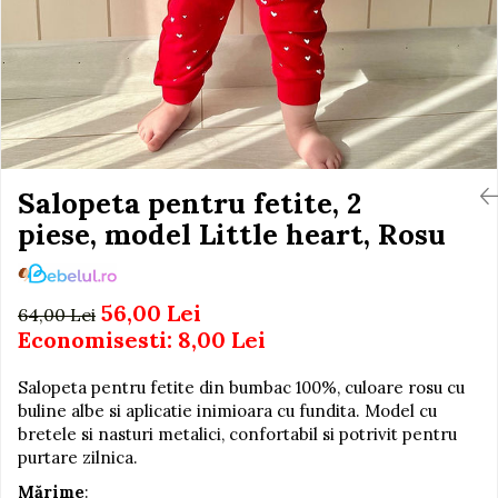
Igiena si Ingrijire Postnatala
Jucarii de baie
Ingrijire cosmetica mamici
Seturi de frumusete
Perioada Alaptarii
Perioada Sarcinii
Caluti balansoar
Pompe de san
Interactive, educative si
Sisteme De Purtare
muzicale
Figurine
Salopeta pentru fetite, 2
Ateliere si unelte
piese, model Little heart, Rosu
Blocuri de constructie
Covorase de dans
56,00 Lei
64,00 Lei
Creative
Economisesti:
8,00
Lei
De plus
Salopeta pentru fetite din bumbac 100%, culoare rosu cu
Electrocasnice si bucatarii
buline albe si aplicatie inimioara cu fundita. Model cu
Fotolii gonflabile
bretele si nasturi metalici, confortabil si potrivit pentru
purtare zilnica.
Jocuri de indemanare
Mărime
:
Jocuri sportive