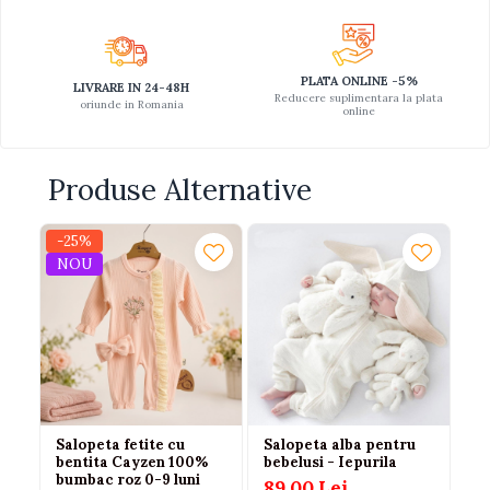
PLATA ONLINE -5%
LIVRARE IN 24-48H
Reducere suplimentara la plata
oriunde in Romania
online
Produse Alternative
-25%
NOU
Salopeta fetite cu
Salopeta alba pentru
Sa
bentita Cayzen 100%
bebelusi - Iepurila
ba
bumbac roz 0-9 luni
89,00 Lei
8