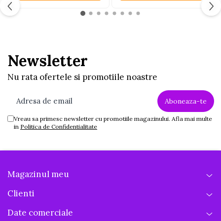
Jucarii educative din lemn
Motociclete
Muzica si instrumente
Newsletter
Pistoale
Plastilina
Nu rata ofertele si promotiile noastre
Proiectoare
Saltelute si centre de activitati
Vreau sa primesc newsletter cu promotiile magazinului. Afla mai multe
Set Avioane si submarine
in
Politica de Confidentialitate
Seturi de doctor
Seturi de rufe
Trenulete
Magazinul meu
Trenuri cu sine
Clienti
Vehicule de constructii
Date comerciale