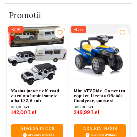
Igiena si Ingrijire Postnatala
Jucarii de baie
Ingrijire cosmetica mamici
Promotii
Seturi de frumusete
Perioada Alaptarii
Perioada Sarcinii
Caluti balansoar
-21%
-17%
Pompe de san
Interactive, educative si
Sisteme De Purtare
muzicale
Figurine
Ateliere si unelte
Blocuri de constructie
Covorase de dans
Creative
Masina jucarie off-road
Mini ATV Ride-On pentru
cu rulota lumini sunete
copii cu Licenta Oficiala
De plus
alba 1:32, 6 ani+
Goodyear, sunete si
lumini, model 551-G,
180,00 Lei
300,00 Lei
Electrocasnice si bucatarii
Albastru, 18 luni+, max. 25
142,00 Lei
249,99 Lei
kg
Fotolii gonflabile
Jocuri de indemanare
ADAUGA IN COS
ADAUGA IN COS
APROAPE EPUIZAT
APROAPE EPUIZAT
Jocuri sportive