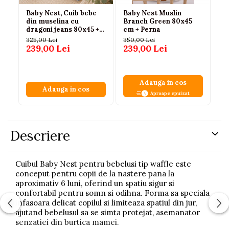
Baby Nest, Cuib bebe
Baby Nest Muslin
Ba
din muselina cu
Branch Green 80x45
Tr
dragoni jeans 80x45 +
cm + Perna
Be
perna 0-6 luni
Pr
325,00 Lei
350,00 Lei
25
Sa
239,00 Lei
239,00 Lei
18
In
Ga
Adauga in cos
Adauga in cos
Aproape epuizat
Descriere
Cuibul Baby Nest pentru bebelusi tip waffle este
conceput pentru copii de la nastere pana la
aproximativ 6 luni, oferind un spatiu sigur si
confortabil pentru somn si odihna. Forma sa speciala
infasoara delicat copilul si limiteaza spatiul din jur,
ajutand bebelusul sa se simta protejat, asemanator
senzatiei din burtica mamei.