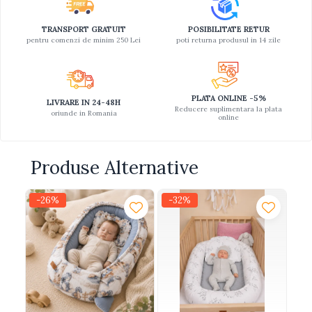
TRANSPORT GRATUIT
POSIBILITATE RETUR
pentru comenzi de minim 250 Lei
poti returna produsul in 14 zile
PLATA ONLINE -5%
LIVRARE IN 24-48H
Reducere suplimentara la plata
oriunde in Romania
online
Produse Alternative
-26%
-32%
-
N