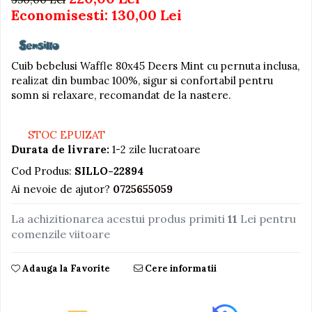
Economisesti:
130,00
Lei
Jucarii educative din lemn
Motociclete
Muzica si instrumente
Cuib bebelusi Waffle 80x45 Deers Mint cu pernuta inclusa,
realizat din bumbac 100%, sigur si confortabil pentru
Pistoale
somn si relaxare, recomandat de la nastere.
Plastilina
Proiectoare
STOC EPUIZAT
Durata de livrare:
1-2 zile lucratoare
Saltelute si centre de activitati
Cod Produs:
SILLO-22894
Set Avioane si submarine
Ai nevoie de ajutor?
0725655059
Seturi de doctor
Seturi de rufe
La achizitionarea acestui produs primiti
11
Lei pentru
comenzile viitoare
Trenulete
Trenuri cu sine
Adauga la Favorite
Cere informatii
Vehicule de constructii