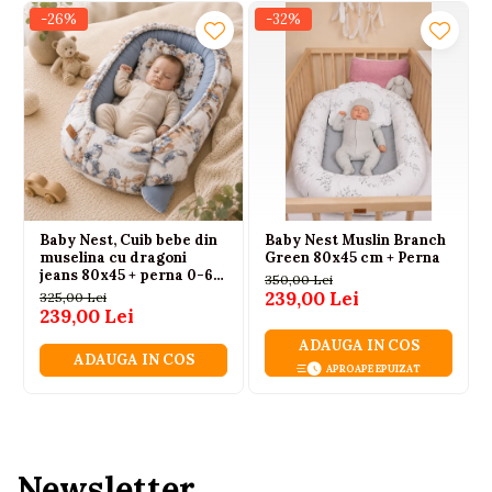
-26%
-32%
Baby Nest, Cuib bebe din
Baby Nest Muslin Branch
muselina cu dragoni
Green 80x45 cm + Perna
jeans 80x45 + perna 0-6
350,00 Lei
luni
239,00 Lei
325,00 Lei
239,00 Lei
ADAUGA IN COS
ADAUGA IN COS
APROAPE EPUIZAT
Newsletter