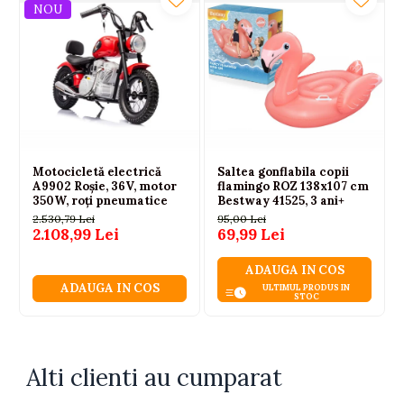
NOU
Motocicletă electrică
Saltea gonflabila copii
A9902 Roșie, 36V, motor
flamingo ROZ 138x107 cm
350W, roți pneumatice
Bestway 41525, 3 ani+
2.530,79 Lei
95,00 Lei
2.108,99 Lei
69,99 Lei
ADAUGA IN COS
ADAUGA IN COS
ULTIMUL PRODUS IN
STOC
Alti clienti au cumparat