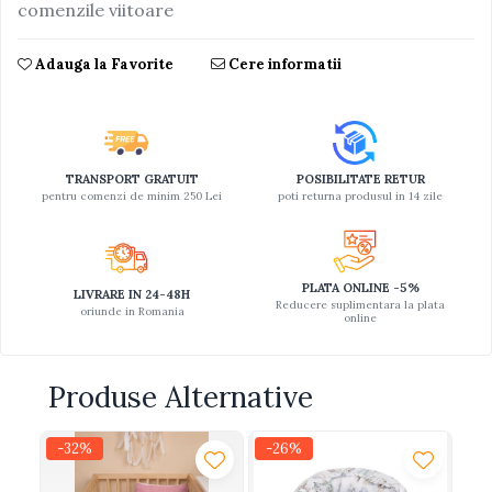
comenzile viitoare
Adauga la Favorite
Cere informatii
TRANSPORT GRATUIT
POSIBILITATE RETUR
pentru comenzi de minim 250 Lei
poti returna produsul in 14 zile
PLATA ONLINE -5%
LIVRARE IN 24-48H
Reducere suplimentara la plata
oriunde in Romania
online
Produse Alternative
-32%
-26%
-
N