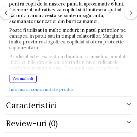
pentru copii de la nastere pana la aproximativ 6 luni.
Cocoon-ul imbratiseaza copilul si ii limiteaza spatiul,
datorita caruia acesta se simte in siguranta,
asemanator senzatiei din burtica mamei.
Poate fi utilizat in multe moduri: in patul parintilor, pe
canapea, in patut sau in timpul calatoriilor. Marginile
inalte previn rostogolirea copilului si ofera protectie
suplimentara.
Produsul este realizat din bumbac si muselina, umplut
100% cu bile din silicon, oferind un nivel ridicat de
confort si respirabilitate. Designul este atractiv, cu
imprimeuri cu dragoni, castele si elemente de
Vezi mai mult
poveste, in nuante de albastru tip jeans si bej, potrivit
atat pentru fete, cat si pentru baieti.
Informatii conformitate produs
ATENTIE
! Cuibul nu este destinat pentru
transportarea sau ridicarea copilului!
Caracteristici
Intretinere:
Spalare manuala. Temperatura maxima de spalare 30
grade C.
Review-uri
(0)
Nu folositi inalbitor. Spalati cu detergent delicat sau
pentru rufe colorate.