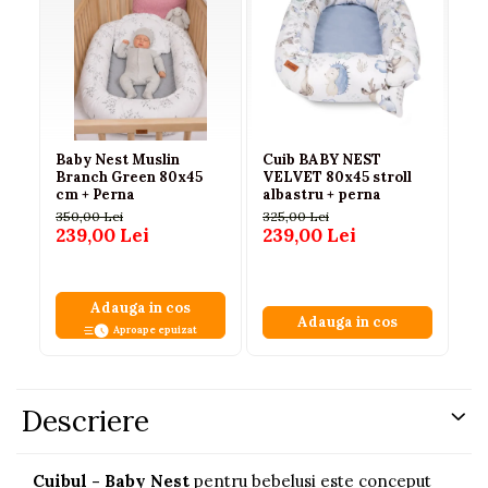
Baby Nest Muslin
Cuib BABY NEST
Ba
Branch Green 80x45
VELVET 80x45 stroll
Tr
cm + Perna
albastru + perna
Be
Pr
350,00 Lei
325,00 Lei
25
Sa
239,00 Lei
239,00 Lei
18
In
Ga
Adauga in cos
Adauga in cos
Aproape epuizat
Descriere
Cuibul - Baby Nest
pentru bebelusi este conceput