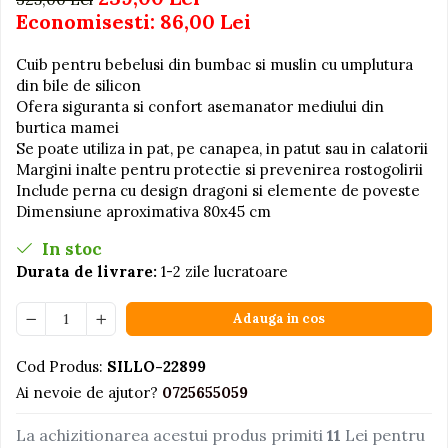
Economisesti:
86,00
Lei
Jucarii educative din lemn
Motociclete
Cuib pentru bebelusi din bumbac si muslin cu umplutura
din bile de silicon
Muzica si instrumente
Ofera siguranta si confort asemanator mediului din
Pistoale
burtica mamei
Se poate utiliza in pat, pe canapea, in patut sau in calatorii
Plastilina
Margini inalte pentru protectie si prevenirea rostogolirii
Proiectoare
Include perna cu design dragoni si elemente de poveste
Dimensiune aproximativa 80x45 cm
Saltelute si centre de activitati
Set Avioane si submarine
In stoc
Durata de livrare:
1-2 zile lucratoare
Seturi de doctor
Seturi de rufe
Adauga in cos
Trenulete
Cod Produs:
SILLO-22899
Trenuri cu sine
Ai nevoie de ajutor?
0725655059
Vehicule de constructii
La achizitionarea acestui produs primiti
11
Lei pentru