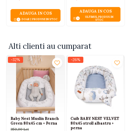
Auriu, 6 Ani+
ADAUGA IN COS
ADAUGA IN COS
ULTIMUL PRODUS IN
DOAR 2 PRODUSE IN STOC
STOC
Alti clienti au cumparat
-32%
-26%
Baby Nest Muslin Branch
Cuib BABY NEST VELVET
Green 80x45 cm + Perna
80x45 stroll albastru +
perna
350,00 Lei